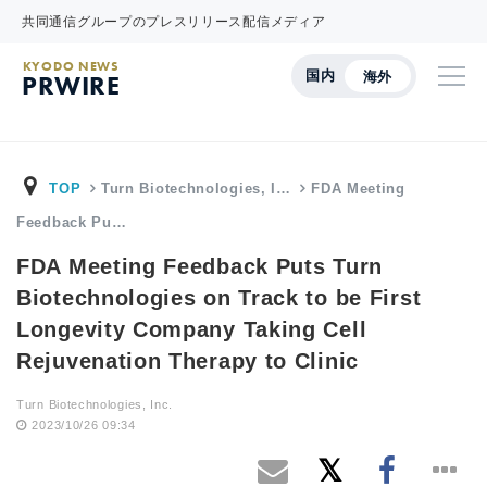
共同通信グループのプレスリリース配信メディア
KYODO NEWS
国内
海外
PRWIRE
TOP
Turn Biotechnologies, I…
FDA Meeting
Feedback Pu…
FDA Meeting Feedback Puts Turn
Biotechnologies on Track to be First
Longevity Company Taking Cell
Rejuvenation Therapy to Clinic
Turn Biotechnologies, Inc.
2023/10/26 09:34