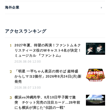
海外企業
アクセスランキング
1
2027年夏、待望の再演！ファントム＆ク
リスティーヌ役のWキャスト4名が決定！
ミュージカル 『ファントム』
2026.08.06 12:00
2
「明星 一平ちゃん夜店の焼そば 超特盛
からしマヨ2個付」2026年8月24日(月)新
発売
2026.08.07 13:00
3
横浜vs沖縄尚学、8月10日甲子園で激
突 チケット完売の注目カード…28年前
にも横浜が演じた“伝説の一戦”