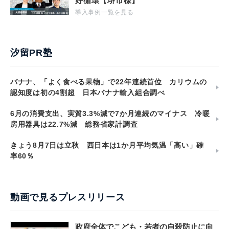
好循環【堺市様】
導入事例一覧を見る
汐留PR塾
バナナ、「よく食べる果物」で22年連続首位 カリウムの
認知度は初の4割超 日本バナナ輸入組合調べ
6月の消費支出、実質3.3%減で7か月連続のマイナス 冷暖
房用器具は22.7%減 総務省家計調査
きょう8月7日は立秋 西日本は1か月平均気温「高い」確
率60％
動画で見るプレスリリース
政府全体でこども・若者の自殺防止に向