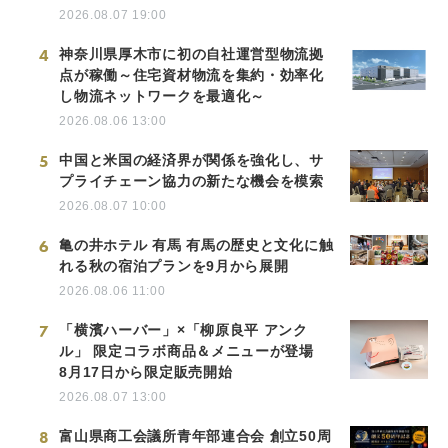
2026.08.07 19:00
4
神奈川県厚木市に初の自社運営型物流拠
点が稼働～住宅資材物流を集約・効率化
し物流ネットワークを最適化～
2026.08.06 13:00
5
中国と米国の経済界が関係を強化し、サ
プライチェーン協力の新たな機会を模索
2026.08.07 10:00
6
亀の井ホテル 有馬 有馬の歴史と文化に触
れる秋の宿泊プランを9月から展開
2026.08.06 11:00
7
「横濱ハーバー」×「柳原良平 アンク
ル」 限定コラボ商品＆メニューが登場
8月17日から限定販売開始
2026.08.07 13:00
8
富山県商工会議所青年部連合会 創立50周