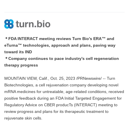
＊FDA INTERACT meeting reviews Turn Bio's ERA™ and
eTurna™ technologies, approach and plans, paving way
toward its IND
＊Company continues to pace industry's cell regeneration
therapy progress
MOUNTAIN VIEW, Calif., Oct. 25, 2023 /PRNewswire/ -- Turn
Biotechnologies, a cell rejuvenation company developing novel
mRNA medicines for untreatable, age-related conditions, received
positive feedback during an FDA Initial Targeted Engagement for
Regulatory Advice on CBER producTs (INTERACT) meeting to
review progress and plans for its therapeutic treatment to
rejuvenate skin cells.