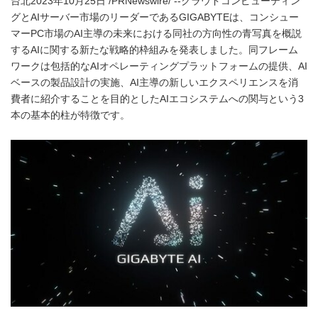
台北2023年10月25日 /PRNewswire/ --クラウドコンピューティン
グとAIサーバー市場のリーダーであるGIGABYTEは、コンシュー
マーPC市場のAI主導の未来における同社の方向性の青写真を概説
するAIに関する新たな戦略的枠組みを発表しました。同フレーム
ワークは包括的なAIオペレーティングプラットフォームの提供、AI
ベースの製品設計の実施、AI主導の新しいエクスペリエンスを消
費者に紹介することを目的としたAIエコシステムへの関与という3
本の基本的柱が特徴です。