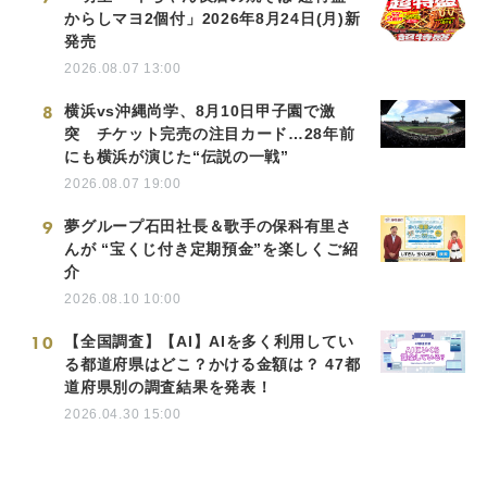
からしマヨ2個付」2026年8月24日(月)新
発売
2026.08.07 13:00
8
横浜vs沖縄尚学、8月10日甲子園で激
突 チケット完売の注目カード…28年前
にも横浜が演じた“伝説の一戦”
2026.08.07 19:00
9
夢グループ石田社長＆歌手の保科有里さ
んが “宝くじ付き定期預金”を楽しくご紹
介
2026.08.10 10:00
10
【全国調査】【AI】AIを多く利用してい
る都道府県はどこ？かける金額は？ 47都
道府県別の調査結果を発表！
2026.04.30 15:00