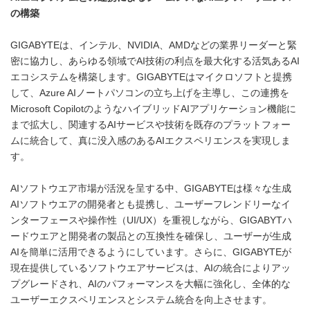
の構築
GIGABYTEは、インテル、NVIDIA、AMDなどの業界リーダーと緊
密に協力し、あらゆる領域でAI技術の利点を最大化する活気あるAI
エコシステムを構築します。GIGABYTEはマイクロソフトと提携
して、Azure AIノートパソコンの立ち上げを主導し、この連携を
Microsoft CopilotのようなハイブリッドAIアプリケーション機能に
まで拡大し、関連するAIサービスや技術を既存のプラットフォー
ムに統合して、真に没入感のあるAIエクスペリエンスを実現しま
す。
AIソフトウエア市場が活況を呈する中、GIGABYTEは様々な生成
AIソフトウエアの開発者とも提携し、ユーザーフレンドリーなイ
ンターフェースや操作性（UI/UX）を重視しながら、GIGABYTハ
ードウエアと開発者の製品との互換性を確保し、ユーザーが生成
AIを簡単に活用できるようにしています。さらに、GIGABYTEが
現在提供しているソフトウエアサービスは、AIの統合によりアッ
プグレードされ、AIのパフォーマンスを大幅に強化し、全体的な
ユーザーエクスペリエンスとシステム統合を向上させます。