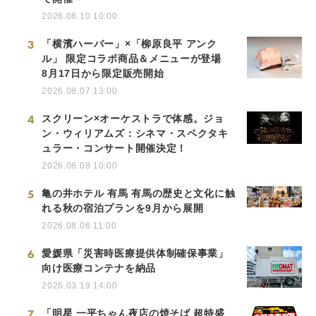
2026.08.10 10:00
3
「横濱ハーバー」×「柳原良平 アンク
ル」 限定コラボ商品＆メニューが登場
8月17日から限定販売開始
2026.08.07 13:00
4
スクリーン×オーケストラで体感。ジョ
ン・ウィリアムズ：シネマ・スペクタキ
ュラー・コンサート開催決定！
2026.08.08 10:00
5
亀の井ホテル 有馬 有馬の歴史と文化に触
れる秋の宿泊プランを9月から展開
2026.08.06 11:00
6
愛媛県「災害時医療提供体制確保事業」
向け医療コンテナを納品
2026.03.19 14:00
7
「明星 一平ちゃん夜店の焼そば 超特盛