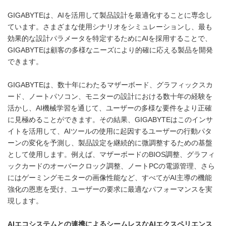
GIGABYTEは、AIを活用して製品設計を最適化することに専念し
ています。さまざまな使用シナリオをシミュレーションし、最も
効果的な設計パラメータを特定するためにAIを採用することで、
GIGABYTEは顧客の多様なニーズにより的確に応える製品を開発
できます。
GIGABYTEは、数十年にわたるマザーボード、グラフィックスカ
ード、ノートパソコン、モニターの設計における数十年の経験を
活かし、AI機械学習を通じて、ユーザーの多様な要件をより正確
に見極めることができます。その結果、GIGABYTEはこのインサ
イトを活用して、AIツールの使用に起因するユーザーの行動パタ
ーンの変化を予測し、製品設定を継続的に微調整するための基盤
として使用します。例えば、マザーボードのBIOS調整、グラフィ
ックカードのオーバークロック調整、ノートPCの電源管理、さら
にはゲーミングモニターの画像性能など、すべてがAI主導の機能
強化の恩恵を受け、ユーザーの要求に最適なパフォーマンスを実
現します。
AI
エコシステムとの連携によるシームレスな
AI
エクスペリエンス