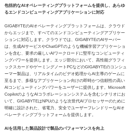
包括的な
AI
オペレーティングプラットフォームを提供し、あらゆ
るエンドコンピューティングアプリケーションに対応
GIGABYTEのAIオペレーティングプラットフォームは、クラウド
からエッジまで、すべてのエンドコンピューティングアプリケー
ションに対応します。クラウドでは、GIGABYTEのAIサーバー
は、生成AIサービスやChatGPTのような機械学習アプリケーショ
ンを含む、要求の厳しいAIワークロードに堅牢なコンピューティ
ングパワーを提供します。エッジ部分において、高性能グラフィ
ックスカードやゲーミングノートPCなどのGIGABYTEのコンシュ
ーマー製品は、リアルタイムのビデオ処理からAI主導のゲームに
至るまで、多様なアプリケーション向けの即時かつ信頼性の高い
AIコンピューティングパワーをユーザーに提供します。Microsoft
CopilotのようなAIコラボレーションシステムを含むシナリオにお
いて、GIGABYTEはNPUのような次世代AIプロセッサーのために
明確に設計された、省電力、安全でユーザーフレンドリーなAIオ
ペレーティングプラットフォームを提供します。
AI
を活用した製品設計で製品のパフォーマンスを向上