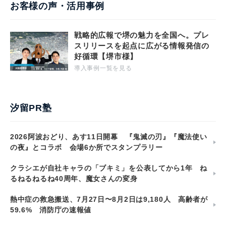
お客様の声・活用事例
戦略的広報で堺の魅力を全国へ。プレ
スリリースを起点に広がる情報発信の
好循環【堺市様】
導入事例一覧を見る
汐留PR塾
2026阿波おどり、あす11日開幕 『鬼滅の刃』『魔法使い
の夜』とコラボ 会場6か所でスタンプラリー
クラシエが自社キャラの「ブキミ」を公表してから1年 ね
るねるねるね40周年、魔女さんの変身
熱中症の救急搬送、7月27日〜8月2日は9,180人 高齢者が
59.6% 消防庁の速報値