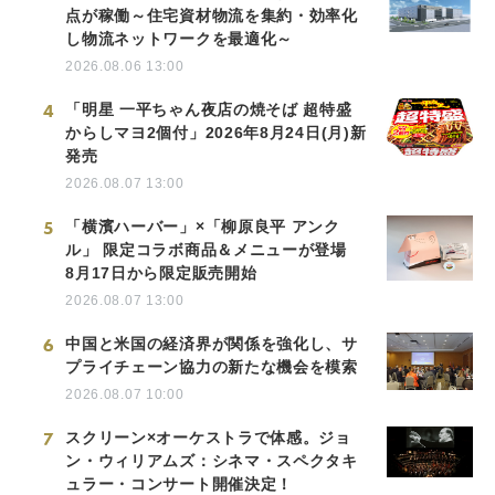
点が稼働～住宅資材物流を集約・効率化
し物流ネットワークを最適化～
2026.08.06 13:00
4
「明星 一平ちゃん夜店の焼そば 超特盛
からしマヨ2個付」2026年8月24日(月)新
発売
2026.08.07 13:00
5
「横濱ハーバー」×「柳原良平 アンク
ル」 限定コラボ商品＆メニューが登場
8月17日から限定販売開始
2026.08.07 13:00
6
中国と米国の経済界が関係を強化し、サ
プライチェーン協力の新たな機会を模索
2026.08.07 10:00
7
スクリーン×オーケストラで体感。ジョ
ン・ウィリアムズ：シネマ・スペクタキ
ュラー・コンサート開催決定！