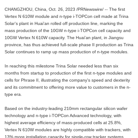
CHANGZHOU, China, Oct. 26, 2023 /PRNewswire/ -- The first
Vertex N 610W module and n-type i-TOPCon cell made at Trina
Solar's plant in Huai'an rolled off production line, marking the
mass production of the 10GW n-type i-TOPCon cell capacity and
10GW Vertex N 610W capacity. The Huai'an plant, in Jiangsu
province, has thus achieved full-scale phase II production as Trina
Solar continues to ramp up mass production of n-type modules.
In reaching this milestone Trina Solar needed less than six
months from startup to production of the first n-type modules and
cells for Phrase II, illustrating the company's speed and dexterity
and its commitment to offering more value to customers in the n-
type era.
Based on the industry-leading 210mm rectangular silicon wafer
technology and n-type i-TOPCon Advanced technology, with
highest average efficiency of mass-produced cells at 25.8%,
Vertex N 610W modules are highly compatible with trackers, with
13% more installation capacity for single-row tracker systems.