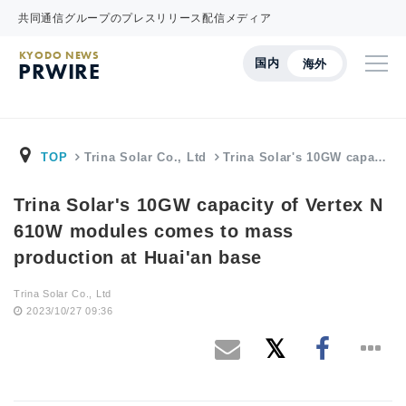
共同通信グループのプレスリリース配信メディア
KYODO NEWS
国内
海外
PRWIRE
TOP
Trina Solar Co., Ltd
Trina Solar's 10GW capa…
Trina Solar's 10GW capacity of Vertex N
610W modules comes to mass
production at Huai'an base
Trina Solar Co., Ltd
2023/10/27 09:36