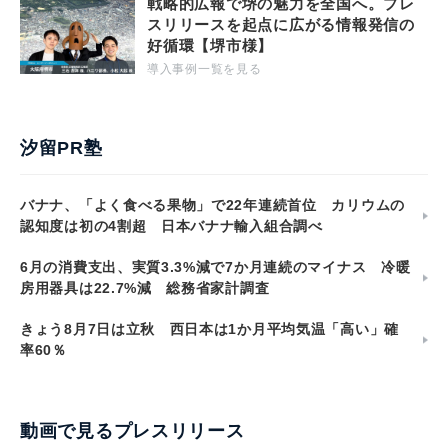
戦略的広報で堺の魅力を全国へ。プレ
スリリースを起点に広がる情報発信の
好循環【堺市様】
導入事例一覧を見る
汐留PR塾
バナナ、「よく食べる果物」で22年連続首位 カリウムの
認知度は初の4割超 日本バナナ輸入組合調べ
6月の消費支出、実質3.3%減で7か月連続のマイナス 冷暖
房用器具は22.7%減 総務省家計調査
きょう8月7日は立秋 西日本は1か月平均気温「高い」確
率60％
動画で見るプレスリリース