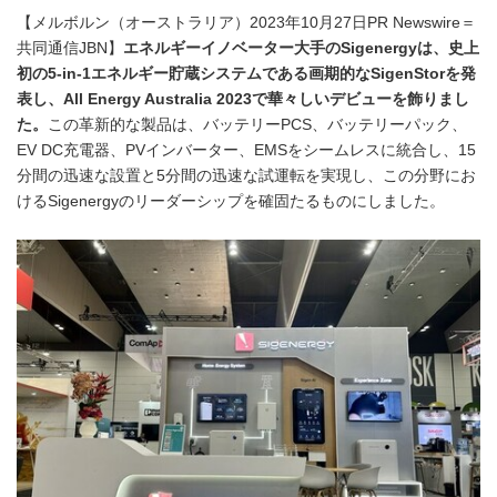
【メルボルン（オーストラリア）2023年10月27日PR Newswire＝
共同通信JBN】
エネルギーイノベーター大手の
Sigenergy
は、史上
初の
5-in-1
エネルギー貯蔵システムである画期的な
SigenStor
を発
表し、
All Energy Australia 2023
で華々しいデビューを飾りまし
た。
この革新的な製品は、バッテリーPCS、バッテリーパック、
EV DC充電器、PVインバーター、EMSをシームレスに統合し、15
分間の迅速な設置と5分間の迅速な試運転を実現し、この分野にお
けるSigenergyのリーダーシップを確固たるものにしました。