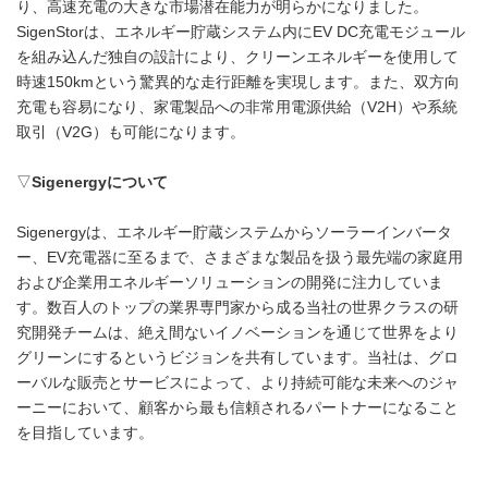
り、高速充電の大きな市場潜在能力が明らかになりました。
SigenStorは、エネルギー貯蔵システム内にEV DC充電モジュール
を組み込んだ独自の設計により、クリーンエネルギーを使用して
時速150kmという驚異的な走行距離を実現します。また、双方向
充電も容易になり、家電製品への非常用電源供給（V2H）や系統
取引（V2G）も可能になります。
▽
Sigenergy
について
Sigenergyは、エネルギー貯蔵システムからソーラーインバータ
ー、EV充電器に至るまで、さまざまな製品を扱う最先端の家庭用
および企業用エネルギーソリューションの開発に注力していま
す。数百人のトップの業界専門家から成る当社の世界クラスの研
究開発チームは、絶え間ないイノベーションを通じて世界をより
グリーンにするというビジョンを共有しています。当社は、グロ
ーバルな販売とサービスによって、より持続可能な未来へのジャ
ーニーにおいて、顧客から最も信頼されるパートナーになること
を目指しています。