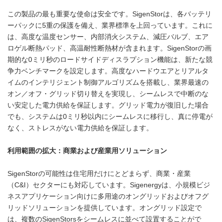
この製品の最も重要な使命は安全です。SigenStorは、各バッテリ
ーパックに5重の保護を備え、業界標準を上回っています。これに
は、高度な温度センサー、内部消火システム、減圧バルブ、エア
ロゲル断熱パッド、高温耐性断熱材が含まれます。SigenStorの画
期的な0ミリ秒のロードサイドディスラプション機能は、新たな競
争力ベンチマークを設定します。高度なハードウエアとリアルタ
イムのインテリジェント制御アルゴリズムを搭載し、業界最速の
オン／オフ・グリッド切り替えを実現し、シームレスで中断のな
い安定した電力供給を保証します。グリッド電力が復旧した場合
でも、システムは0ミリ秒以内にシームレスに移行し、真に停電が
なく、ストレスがない電力供給を保証します。
利用範囲の拡大：商業および産業用ソリューション
SigenStorの可能性は住宅用だけにとどまらず、商業・産業
（C&I）セクターにも対応しています。Sigenergyは、小規模ビジ
ネスアプリケーション向けに多用途のオングリッドおよびオフグ
リッドソリューションを提供しています。オングリッド設定で
は、複数のSigenStorsをシームレスに並べて設置することがで