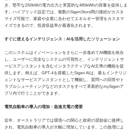
き、堅牢な250kWの電力出力と実質的な480kWhの容量を提供しま
す。ハイブリッド設定では、複数のSigenStors間の接続がカスタ
マイズ可能で、家庭や企業に合わせてエネルギー管理をカスタマ
イズできるので、投資収益率が最適化されます。
すぐに使えるインテリジェンス：
AI
を活用したソリューション
このシステムはイノベーションをさらに一歩進めてAI機能を統合
し、ユーザーに完全なシステムの可視性と、インテリジェントサ
ービスアシスタントを含むインタラクティブなAI主導の機能を提
供します。例えば、GPT-4を搭載したSigen AIは、最もインテリジ
ェントなサービスアシスタントとして機能し、質問への回答やト
ラブルシューティングなどのタスクをすべて革新的なmySigenア
プリ内で行うことができます。
電気自動車の導入の増加：急速充電の需要
近年、オーストラリアでは環境への関心と政府の奨励金に後押し
され、電気自動車の導入が大幅に増加しています。この急増によ