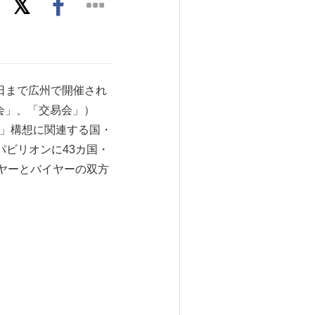
月4日まで広州で開催され
州交易会」、「交易会」）
路」構想に関連する国・
パビリオンに43カ国・
イヤーとバイヤーの双方