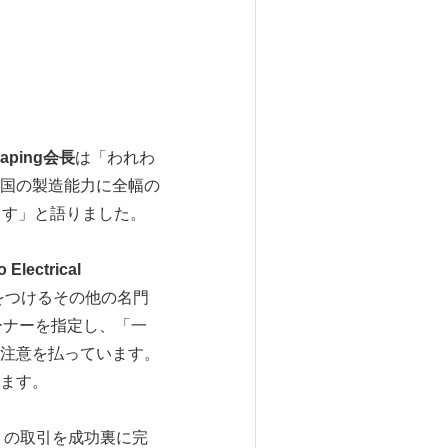
uaping
会長
は「われわ
中国の製造能力に全幅の
ます」と語りました。
Electrical
いをつけるその他の名門
ーナーを指定し、「一
注意を払っています。
ます。
多くの取引を成功裏に完