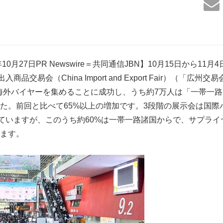
10月27日PR Newswire＝共同通信JBN】10月15日から11
商品交易会（China Import and Export Fair）（「広
人の海外バイヤーを集めることに成功し、うち約7万人は「一帯一
た。前回と比べて65%以上の増加です。3段階の展示会は国際
していますが、このうち約60%は一帯一路諸国からで、サプラ
ます。