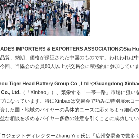
ADES IMPORTERS & EXPORTERS ASSOCIATION
の
Sia H
は品質、納期、価格が保証された中国のものです。われわれは
今回、当協会の会員80人以上が交易会に積極的に参加してい
ou Tiger Head Battery Group Co., Ltd.
や
Guangdong Xinbao 
Co., Ltd.
（「Xinbao」）、繁栄する「一帯一路」市場に狙
ブになっています。特にXinbaoは交易会で巧みに特別展示コ
資した国・地域のバイヤーの具体的ニーズに応えるよう細心の
益な相談を求めるバイヤー多数の注意を引くことに成功してい
外プロジェクトディレクターZhang Yifei氏は「広州交易会で数