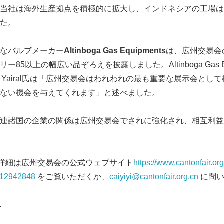
当社は海外生産拠点を積極的に拡大し、インドネシアの工場は
た。
なバルブメーカー
Altinboga Gas Equipments
は、広州交易会
85以上の幅広い品ぞろえを披露しました。Altinboga Gas Eq
n Yairal氏は「広州交易会はわれわれの最も重要な展示会と
ない機会を与えてくれます」と述べました。
連諸国の企業の関係は広州交易会でされに強化され、相互利益
の詳細は広州交易会の公式ウェブサイト
https://www.cantonfair.org
412942848
をご覧いただくか、
caiyiyi@cantonfair.org.cn
に問い
Japanese
.