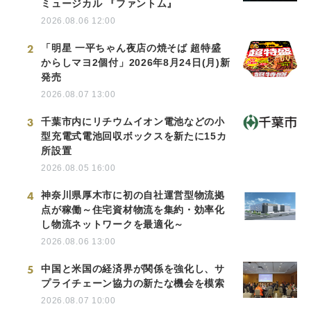
ミュージカル 『ファントム』
2026.08.06 12:00
2
「明星 一平ちゃん夜店の焼そば 超特盛
からしマヨ2個付」2026年8月24日(月)新
発売
2026.08.07 13:00
3
千葉市内にリチウムイオン電池などの小
型充電式電池回収ボックスを新たに15カ
所設置
2026.08.05 16:00
4
神奈川県厚木市に初の自社運営型物流拠
点が稼働～住宅資材物流を集約・効率化
し物流ネットワークを最適化～
2026.08.06 13:00
5
中国と米国の経済界が関係を強化し、サ
プライチェーン協力の新たな機会を模索
2026.08.07 10:00