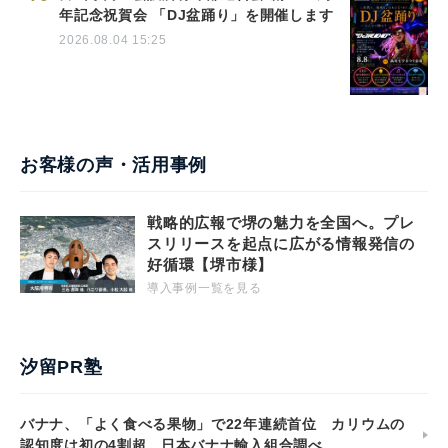
年記念祝賀会 「DJ盆踊り」を開催します
2026.08.04 15:25
お客様の声・活用事例
戦略的広報で堺の魅力を全国へ。プレ
スリリースを起点に広がる情報発信の
好循環【堺市様】
導入事例一覧を見る
汐留PR塾
バナナ、「よく食べる果物」で22年連続首位 カリウムの
認知度は初の4割超 日本バナナ輸入組合調べ