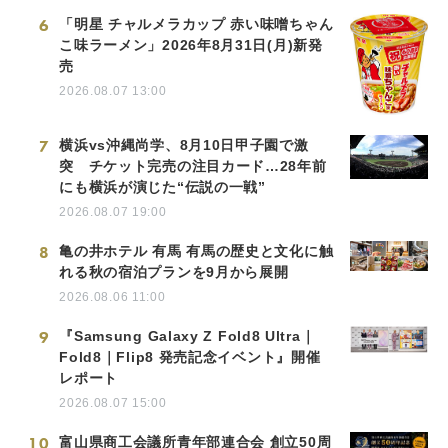
6
「明星 チャルメラカップ 赤い味噌ちゃん
こ味ラーメン」2026年8月31日(月)新発
売
2026.08.07 13:00
7
横浜vs沖縄尚学、8月10日甲子園で激
突 チケット完売の注目カード…28年前
にも横浜が演じた“伝説の一戦”
2026.08.07 19:00
8
亀の井ホテル 有馬 有馬の歴史と文化に触
れる秋の宿泊プランを9月から展開
2026.08.06 11:00
9
『Samsung Galaxy Z Fold8 Ultra｜
Fold8｜Flip8 発売記念イベント』開催
レポート
2026.08.07 15:00
10
富山県商工会議所青年部連合会 創立50周