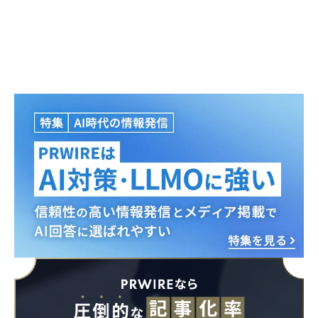
Japanese
English