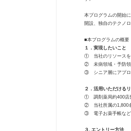
本プログラムの開始に合
開設、独自のテクノロ
■本プログラムの概要
１．実現したいこと
① 当社のリソースを
② 未病領域・予防領
③ シニア層にアプロ
２．活用いただけるリ
① 調剤薬局約400
② 当社所属の1,80
③ 電子お薬手帳など
３. エントリー方法