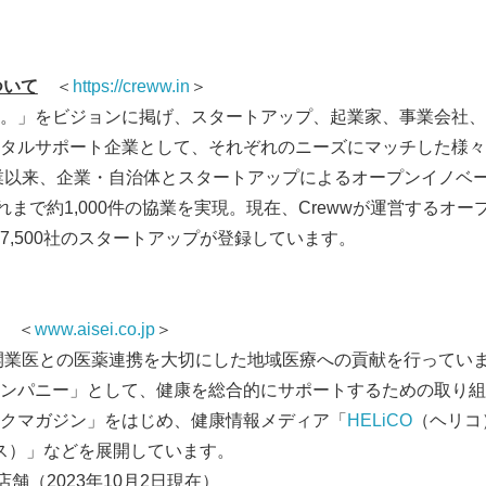
English
ついて
＜
https://creww.in
＞
。」をビジョンに掲げ、スタートアップ、起業家、事業会社、
タルサポート企業として、それぞれのニーズにマッチした様々
創業以来、企業・自治体とスタートアップによるオープンイノベ
れまで約1,000件の協業を実現。現在、Crewwが運営するオ
7,500社のスタートアップが登録しています。
＜
www.aisei.co.jp
＞
、開業医との医薬連携を大切にした地域医療への貢献を行ってい
ンパニー」として、健康を総合的にサポートするための取り組
クマガジン」をはじめ、健康情報メディア「
HELiCO
（ヘリコ
ス）」などを展開しています。
舗（2023年10月2日現在）