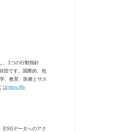
。
部門を有し、1つの行動指針
営利財団です。国際的、包
工学、教育、医療とサス
くは
https://fii-
、ESGデータへのアク