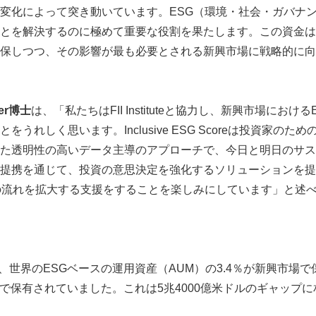
変化によって突き動いています。ESG（環境・社会・ガバナ
English
とを解決するのに極めて重要な役割を果たします。この資金は
保しつつ、その影響が最も必要とされる新興市場に戦略的に向
er
博士
は、「私たちはFII Instituteと協力し、新興市場にお
うれしく思います。Inclusive ESG Scoreは投資家のた
た透明性の高いデータ主導のアプローチで、今日と明日のサス
提携を通じて、投資の意思決定を強化するソリューションを提
の流れを拡大する支援をすることを楽しみにしています」と述
は、世界のESGベースの運用資産（AUM）の3.4％が新興市場
場で保有されていました。これは5兆4000億米ドルのギャップに