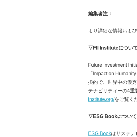
編集者注：
より詳細な情報および
▽
FII Institute
につい
Future Investme
「Impact on 
摂的で、世界中の優秀
テナビリティーの4重
institute.org/
をご覧く
▽
ESG Book
について
ESG Book
はサステナ