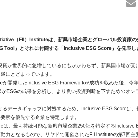
tiative
（
FII
）
Institute
は、新興市場企業とグローバル投資家の
G Tool
」とそれに付随する「
Inclusive ESG Score
」を発表し
投資が世界的に急増しているにもかかわらず、新興国市場が受け
未満にとどまっています。
ituteが開発したInclusive ESG Frameworkが成功を収めた後、今年、F
資家がESGの成果を分析し、より良い投資判断を下すためのオン
データギャップに対処するため、Inclusive ESG Score
G要素を優先する企業を特定します。
G Scoreは、最も持続可能な新興市場企業250社を特定するInclusive 
力となるもので、リヤドで開催されたFII Instituteの第7