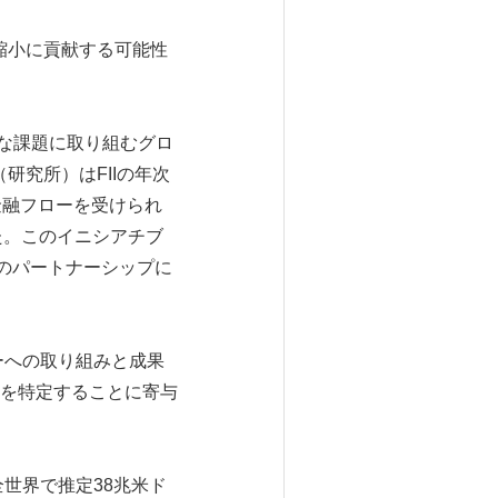
の縮小に貢献する可能性
の困難な課題に取り組むグロ
ute（研究所）はFIIの年次
金融フローを受けられ
ました。このイニシアチブ
とのパートナーシップに
リティーへの取り組みと成果
を特定することに寄与
世界で推定38兆米ド