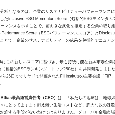
分析となるのは、企業のサステナビリティーパフォーマンスに
nclusive ESG Momentum Score（包括的ESGモメ
ォーマンスを示すことで、前向きな変化を推進する企業の取り
rformance Score（ESGパフォーマンススコア）とDisclosu
ことで、企業のサステナビリティーの成果を包括的でニュアン
とESG Bookはこの新しいスコアに基づき、最も持続可能な新興市場企業を
G Ranking（包括的ESGランキング・トップ250社）を共同開発し
Japanese
から26日までリヤドで開催されたFII Instituteの主要会議「FI
。
Attias
最高経営責任者（
CEO
）
は、「私たちの地球は、地球
々にとってますます耐え難い生活コストなど、膨大な数の課題
対処する手段がないわけではありません。グローバル金融市場