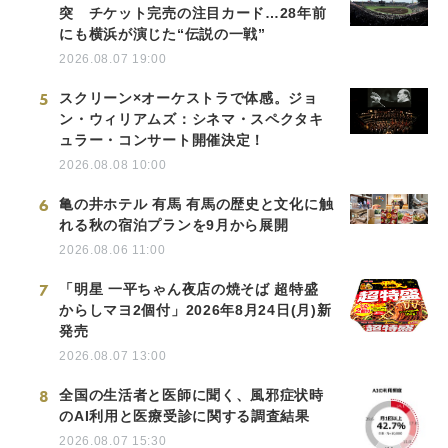
突 チケット完売の注目カード…28年前
にも横浜が演じた“伝説の一戦”
2026.08.07 19:00
5
スクリーン×オーケストラで体感。ジョ
ン・ウィリアムズ：シネマ・スペクタキ
ュラー・コンサート開催決定！
2026.08.08 10:00
6
亀の井ホテル 有馬 有馬の歴史と文化に触
れる秋の宿泊プランを9月から展開
2026.08.06 11:00
7
「明星 一平ちゃん夜店の焼そば 超特盛
からしマヨ2個付」2026年8月24日(月)新
発売
2026.08.07 13:00
8
全国の生活者と医師に聞く、風邪症状時
のAI利用と医療受診に関する調査結果
2026.08.07 15:30