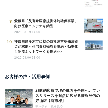
9
愛媛県「災害時医療提供体制確保事業」
向け医療コンテナを納品
2026.03.19 14:00
10
神奈川県厚木市に初の自社運営型物流拠
点が稼働～住宅資材物流を集約・効率化
し物流ネットワークを最適化～
2026.08.06 13:00
お客様の声・活用事例
戦略的広報で堺の魅力を全国へ。プレ
スリリースを起点に広がる情報発信の
好循環【堺市様】
導入事例一覧を見る