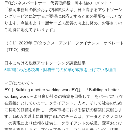
EYビジネスパートナー 代表取締役 岡本 強のコメント：
「福岡事務所の拡張および陣容拡大は、日々高まるアウトソーシ
ングサービスに対するご要望にお応えするための重要な一歩とな
ります。今後もより一層サービス品質の向上に努め、お客さまの
ご期待に応えてまいります」
（※1）2023年 EYタックス・アンド・ファイナンス・オペレート
（TFO）調査
日本における税務アウトソーシング調査結果
5年間にわたる税務・財務部門の変革が成果を上げている理由
＜EYについて＞
EY | Building a better working worldEYは、「Building a better
working world～より良い社会の構築を目指して」をパーパス（存
在意義）としています。クライアント、人々、そして社会のため
に長期的価値を創出し、資本市場における信頼の構築に貢献しま
す。150カ国以上に展開するEYのチームは、データとテクノロジ
ーの実現により信頼を提供し、クライアントの成長、変革および
事業を支援します。アシュアランス、コンサルティング、法務、