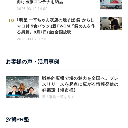
向け医療コンテナを納品
2026.03.19 14:00
10
｢明星 一平ちゃん夜店の焼そば 袋 からし
マヨ付 5食パック｣新TV-CM『袋めんを作
る男篇』8月7日(金)全国放映
2026.08.07 07:30
お客様の声・活用事例
戦略的広報で堺の魅力を全国へ。プレ
スリリースを起点に広がる情報発信の
好循環【堺市様】
導入事例一覧を見る
汐留PR塾