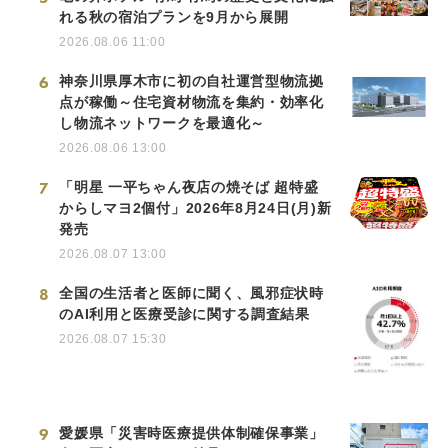
れる秋の宿泊プランを9月から展開
2026.08.06 11:00
6
神奈川県厚木市に初の自社運営型物流拠
点が稼働～住宅資材物流を集約・効率化
し物流ネットワークを最適化～
2026.08.06 13:00
7
「明星 一平ちゃん夜店の焼そば 超特盛
からしマヨ2個付」2026年8月24日(月)新
発売
2026.08.07 13:00
8
全国の生活者と医師に聞く、風邪症状時
のAI利用と医療受診に関する調査結果
2026.08.07 15:30
9
愛媛県「災害時医療提供体制確保事業」