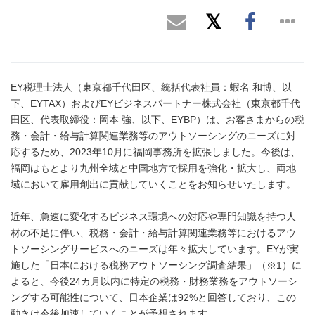
EY税理士法人（東京都千代田区、統括代表社員：蝦名 和博、以
下、EYTAX）およびEYビジネスパートナー株式会社（東京都千代
田区、代表取締役：岡本 強、以下、EYBP）は、お客さまからの税
務・会計・給与計算関連業務等のアウトソーシングのニーズに対
応するため、2023年10月に福岡事務所を拡張しました。今後は、
福岡はもとより九州全域と中国地方で採用を強化・拡大し、両地
域において雇用創出に貢献していくことをお知らせいたします。
近年、急速に変化するビジネス環境への対応や専門知識を持つ人
材の不足に伴い、税務・会計・給与計算関連業務等におけるアウ
トソーシングサービスへのニーズは年々拡大しています。EYが実
施した「日本における税務アウトソーシング調査結果」（※1）に
よると、今後24カ月以内に特定の税務・財務業務をアウトソーシ
ングする可能性について、日本企業は92%と回答しており、この
動きは今後加速していくことが予想されます。