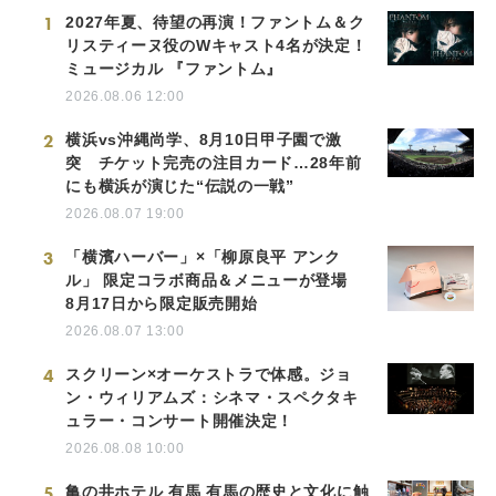
1
2027年夏、待望の再演！ファントム＆ク
リスティーヌ役のWキャスト4名が決定！
ミュージカル 『ファントム』
2026.08.06 12:00
2
横浜vs沖縄尚学、8月10日甲子園で激
突 チケット完売の注目カード…28年前
にも横浜が演じた“伝説の一戦”
2026.08.07 19:00
3
「横濱ハーバー」×「柳原良平 アンク
ル」 限定コラボ商品＆メニューが登場
8月17日から限定販売開始
2026.08.07 13:00
4
スクリーン×オーケストラで体感。ジョ
ン・ウィリアムズ：シネマ・スペクタキ
ュラー・コンサート開催決定！
2026.08.08 10:00
5
亀の井ホテル 有馬 有馬の歴史と文化に触