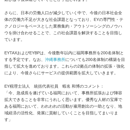
さらに、日本の労働人口が減少していく中で、今後の日本社会全
体の労働力不足が大きな社会課題となっており、EYの専門性・テ
クノロジーをベースとした業務集約・アウトソーシングのノウハ
ウを掛け合わせることで、この社会課題を解決することを目指し
ています。
EYTAXおよびEYBPは、今後数年以内に福岡事務所を200名体制と
する予定です。なお、
沖縄事務所
についても200名体制の構築を目
指して拡大を進めております。これらの2拠点の体制の拡張・強化
により、今後さらにサービスの提供範囲を拡大していきます。
EY税理士法人 統括代表社員 蝦名 和博のコメント：
「今、急成長を遂げている福岡において、事務所拡張および陣容
拡大できることを非常にうれしく思います。優秀な人材の宝庫で
ある福岡において、われわれの活動が雇用創出の一助となり、地
域経済の活性化、発展に貢献していくことを目指してまいりま
す」