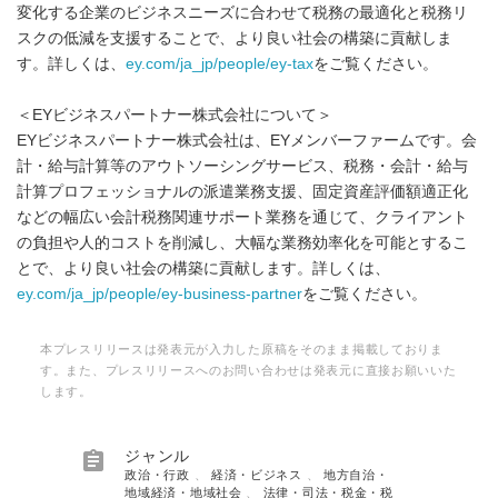
変化する企業のビジネスニーズに合わせて税務の最適化と税務リ
スクの低減を支援することで、より良い社会の構築に貢献しま
す。詳しくは、
ey.com/ja_jp/people/ey-tax
をご覧ください。
＜EYビジネスパートナー株式会社について＞
EYビジネスパートナー株式会社は、EYメンバーファームです。会
計・給与計算等のアウトソーシングサービス、税務・会計・給与
計算プロフェッショナルの派遣業務支援、固定資産評価額適正化
などの幅広い会計税務関連サポート業務を通じて、クライアント
の負担や人的コストを削減し、大幅な業務効率化を可能とするこ
とで、より良い社会の構築に貢献します。詳しくは、
ey.com/ja_jp/people/ey-business-partner
をご覧ください。
本プレスリリースは発表元が入力した原稿をそのまま掲載しておりま
す。また、プレスリリースへのお問い合わせは発表元に直接お願いいた
します。

ジャンル
政治・行政
、
経済・ビジネス
、
地方自治・
地域経済・地域社会
、
法律・司法・税金・税