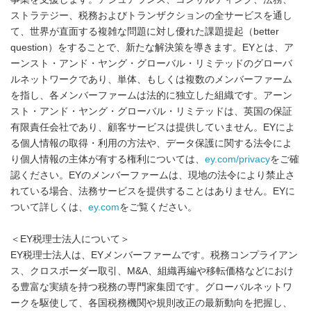
ストラテジー、税務およびトランザクションの全サービスを通し
て、世界が直面する複雑な問題に対し優れた課題提起（better
question）をすることで、新たな解決策を導きます。EYとは、ア
ーンスト・アンド・ヤング・グローバル・リミテッドのグローバ
ルネットワークであり、単体、もしくは複数のメンバーファーム
を指し、各メンバーファームは法的に独立した組織です。アーン
スト・アンド・ヤング・グローバル・リミテッドは、英国の保証
有限責任会社であり、顧客サービスは提供していません。EYによ
る個人情報の取得・利用の方法や、データ保護に関する法令によ
り個人情報の主体が有する権利については、
ey.com/privacy
をご確
認ください。EYのメンバーファームは、現地の法令により禁止さ
れている場合、法務サービスを提供することはありません。EYに
ついて詳しくは、
ey.com
をご覧ください。
＜EY税理士法人について＞
EY税理士法人は、EYメンバーファームです。税務コンプライアン
ス、クロスボーダー取引、M&A、組織再編や移転価格などにおけ
る豊富な実績を持つ税務の専門家集団です。グローバルネットワ
ークを駆使して、各国税務機関や規則改正の最新動向を把握し、