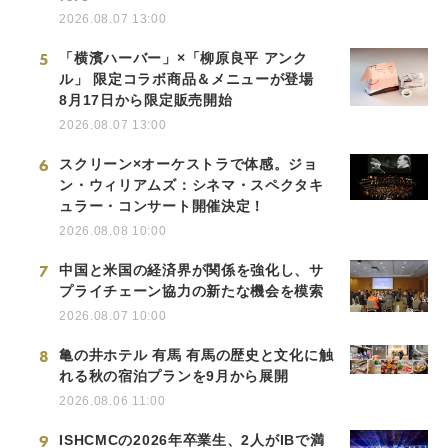
2026.08.07 13:00
5
「横濱ハーバー」×「柳原良平 アンク
ル」 限定コラボ商品＆メニューが登場
8月17日から限定販売開始
2026.08.07 13:00
6
スクリーン×オーケストラで体感。ジョ
ン・ウィリアムズ：シネマ・スペクタキ
ュラー・コンサート開催決定！
2026.08.08 10:00
7
中国と米国の経済界が関係を強化し、サ
プライチェーン協力の新たな機会を模索
2026.08.07 10:00
8
亀の井ホテル 有馬 有馬の歴史と文化に触
れる秋の宿泊プランを9月から展開
2026.08.06 11:00
9
ISHCMCの2026年卒業生、2人がIBで満