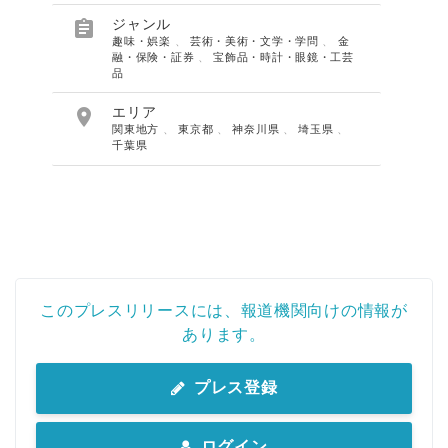

ジャンル
趣味・娯楽
、
芸術・美術・文学・学問
、
金
融・保険・証券
、
宝飾品・時計・眼鏡・工芸
品

エリア
関東地方
、
東京都
、
神奈川県
、
埼玉県
、
千葉県
このプレスリリースには、報道機関向けの情報が
あります。
プレス登録
ログイン