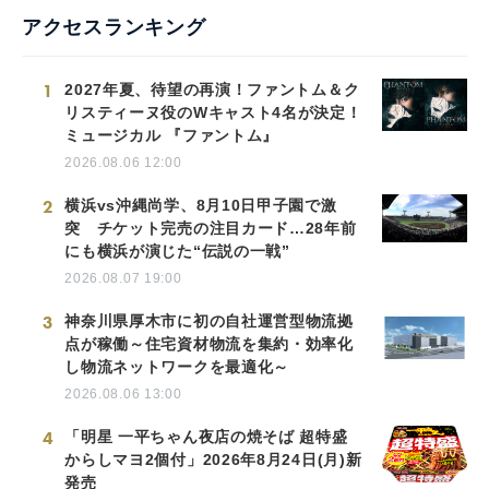
アクセスランキング
1
2027年夏、待望の再演！ファントム＆ク
リスティーヌ役のWキャスト4名が決定！
ミュージカル 『ファントム』
2026.08.06 12:00
2
横浜vs沖縄尚学、8月10日甲子園で激
突 チケット完売の注目カード…28年前
にも横浜が演じた“伝説の一戦”
2026.08.07 19:00
3
神奈川県厚木市に初の自社運営型物流拠
点が稼働～住宅資材物流を集約・効率化
し物流ネットワークを最適化～
2026.08.06 13:00
4
「明星 一平ちゃん夜店の焼そば 超特盛
からしマヨ2個付」2026年8月24日(月)新
発売