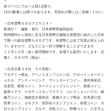
＞
各ブースにてお一人様1点限り。
1日の数量には限りがあります。売切れの際にはご容赦ください。
＜日本貨幣カタログ２０２４＞
新発行！ 編集・発行 日本貨幣商協同組合
和同開珎から現在に至る日本貨幣の価格を状態別に紹介した日本
で唯一の総合貨幣カタログです。各貨幣には全て写真が添えられ
ていますので、どなたにも一目で理解することができます。
１１月１０日（金）販売開始です。会場でも販売いたします。定
価１，９８０円（税込）。
＜出店企業３６社 ５０音順＞
アカデミー商会、アベノスタンプコイン社、アローインターナシ
ョナル、アンティーリンク、ヴァンガードコイン、薄井美術店、
永楽堂、駅前コイン、カードショップトレジャー、銀座コイン、
銀座ステラ、ケネディスタンプクラブ、コレクションハウス、嵯
峨乃コイン、城南堂古美術店、新橋スタンプ商会、杉本梁江堂、
世界コイン、セキグチ、世田谷スタンプコイン、泰星コイン、大
日スタンプコイン、ダルマ、寺島コイン、野﨑コイン、八王子ム