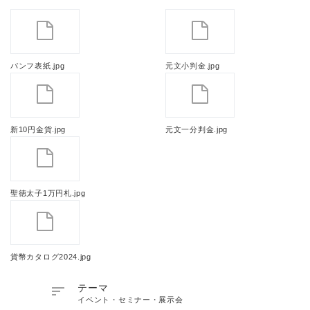
パンフ表紙.jpg
元文小判金.jpg
新10円金貨.jpg
元文一分判金.jpg
聖徳太子1万円札.jpg
貨幣カタログ2024.jpg

テーマ
イベント・セミナー・展示会