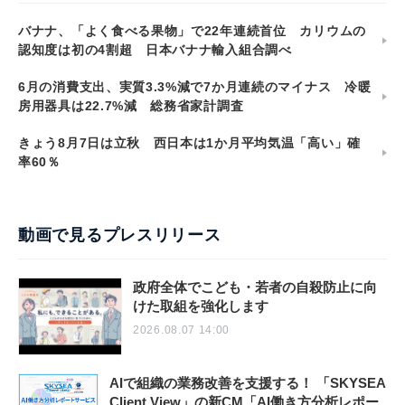
バナナ、「よく食べる果物」で22年連続首位 カリウムの
認知度は初の4割超 日本バナナ輸入組合調べ
6月の消費支出、実質3.3%減で7か月連続のマイナス 冷暖
房用器具は22.7%減 総務省家計調査
きょう8月7日は立秋 西日本は1か月平均気温「高い」確
率60％
動画で見るプレスリリース
政府全体でこども・若者の自殺防止に向
けた取組を強化します
2026.08.07 14:00
AIで組織の業務改善を支援する！ 「SKYSEA
Client View」の新CM「AI働き方分析レポー