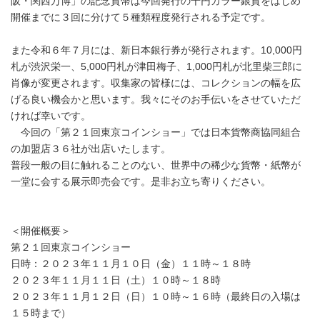
阪・関西万博」の記念貨幣は今回発行の千円カラー銀貨をはじめ
開催までに３回に分けて５種類程度発行される予定です。
また令和６年７月には、新日本銀行券が発行されます。10,000円
札が渋沢栄一、5,000円札が津田梅子、1,000円札が北里柴三郎に
肖像が変更されます。収集家の皆様には、コレクションの幅を広
げる良い機会かと思います。我々にそのお手伝いをさせていただ
ければ幸いです。
今回の「第２１回東京コインショー」では日本貨幣商協同組合
の加盟店３６社が出店いたします。
普段一般の目に触れることのない、世界中の稀少な貨幣・紙幣が
一堂に会する展示即売会です。是非お立ち寄りください。
＜開催概要＞
第２１回東京コインショー
日時：２０２３年１１月１０日（金）１１時～１８時
２０２３年１１月１１日（土）１０時～１８時
２０２３年１１月１２日（日）１０時～１６時（最終日の入場は
１５時まで）