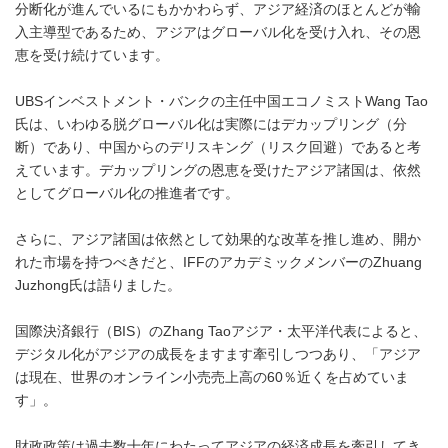
分断化が進んでいるにもかかわらず、アジア経済のほとんどが輸
入主導型であるため、アジアはグローバル化を受け入れ、その恩
恵を受け続けています。
UBSインベストメント・バンクの主任中国エコノミストWang Tao
氏は、いわゆる脱グローバル化は実際にはデカップリング（分
断）であり、中国からのデリスキング（リスク回避）であると考
えています。デカップリングの恩恵を受けたアジア諸国は、依然
としてグローバル化の推進者です。
さらに、アジア諸国は依然として効果的な改革を推し進め、開か
れた市場を持つべきだと、IFFのアカデミックメンバーのZhuang
Juzhong氏は語りました。
国際決済銀行（BIS）のZhang Taoアジア・太平洋代表によると、
デジタル化がアジアの成長をますます牽引しつつあり、「アジア
は現在、世界のオンライン小売売上高の60％近くを占めていま
す」。
財政政策は過去数十年にわたってアジアの経済成長を牽引してき