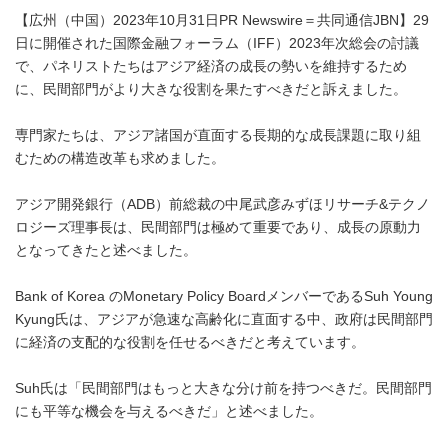
【広州（中国）2023年10月31日PR Newswire＝共同通信JBN】29
日に開催された国際金融フォーラム（IFF）2023年次総会の討議
で、パネリストたちはアジア経済の成長の勢いを維持するため
に、民間部門がより大きな役割を果たすべきだと訴えました。
専門家たちは、アジア諸国が直面する長期的な成長課題に取り組
むための構造改革も求めました。
アジア開発銀行（ADB）前総裁の中尾武彦みずほリサーチ&テクノ
ロジーズ理事長は、民間部門は極めて重要であり、成長の原動力
となってきたと述べました。
Bank of Korea のMonetary Policy BoardメンバーであるSuh Young
Kyung氏は、アジアが急速な高齢化に直面する中、政府は民間部門
に経済の支配的な役割を任せるべきだと考えています。
Suh氏は「民間部門はもっと大きな分け前を持つべきだ。民間部門
にも平等な機会を与えるべきだ」と述べました。