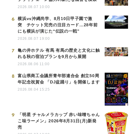
2026.08.07 10:00
6
横浜vs沖縄尚学、8月10日甲子園で激
突 チケット完売の注目カード…28年前
にも横浜が演じた“伝説の一戦”
2026.08.07 19:00
7
亀の井ホテル 有馬 有馬の歴史と文化に触
れる秋の宿泊プランを9月から展開
2026.08.06 11:00
8
富山県商工会議所青年部連合会 創立50周
年記念祝賀会 「DJ盆踊り」を開催します
2026.08.04 15:25
9
「明星 チャルメラカップ 赤い味噌ちゃん
こ味ラーメン」2026年8月31日(月)新発
売