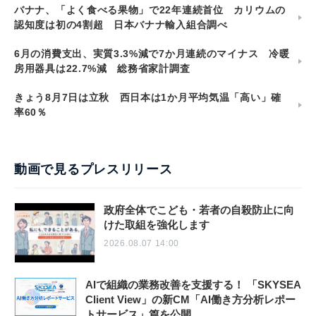
バナナ、「よく食べる果物」で22年連続首位 カリウムの
認知度は初の4割超 日本バナナ輸入組合調べ
6月の消費支出、実質3.3%減で7か月連続のマイナス 冷暖
房用器具は22.7%減 総務省家計調査
きょう8月7日は立秋 西日本は1か月平均気温「高い」確
率60％
動画で見るプレスリリース
政府全体でこども・若者の自殺防止に向
けた取組を強化します
2026.08.07 14:00
AIで組織の業務改善を支援する！ 「SKYSEA
Client View」の新CM「AI働き方分析レポー
トサービス」篇を公開