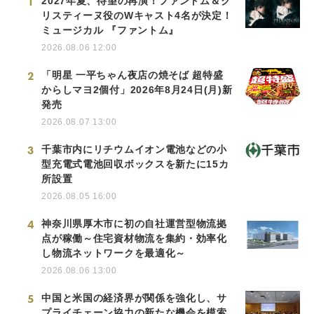
1
2027年夏、待望の再演！ファントム＆ク
リスティーヌ役のWキャスト4名が決定！
ミュージカル 『ファントム』
2026.08.06 12:00
2
「明星 一平ちゃん夜店の焼そば 超特盛
からしマヨ2個付」2026年8月24日(月)新
発売
2026.08.07 13:00
3
千葉市内にリチウムイオン電池などの小
型充電式電池回収ボックスを新たに15カ
所設置
2026.08.05 16:00
4
神奈川県厚木市に初の自社運営型物流拠
点が稼働～住宅資材物流を集約・効率化
し物流ネットワークを最適化～
2026.08.06 13:00
5
中国と米国の経済界が関係を強化し、サ
プライチェーン協力の新たな機会を模索