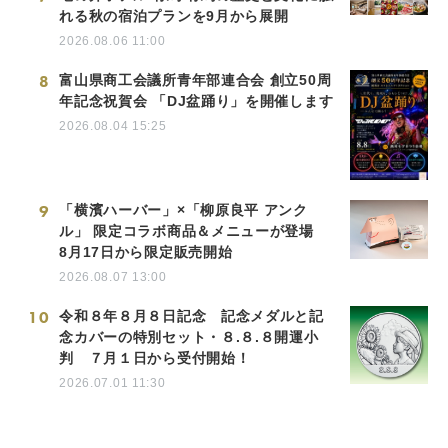
れる秋の宿泊プランを9月から展開
2026.08.06 11:00
8
富山県商工会議所青年部連合会 創立50周
年記念祝賀会 「DJ盆踊り」を開催します
2026.08.04 15:25
9
「横濱ハーバー」×「柳原良平 アンク
ル」 限定コラボ商品＆メニューが登場
8月17日から限定販売開始
2026.08.07 13:00
10
令和８年８月８日記念 記念メダルと記
念カバーの特別セット・８.８.８開運小
判 ７月１日から受付開始！
2026.07.01 11:30