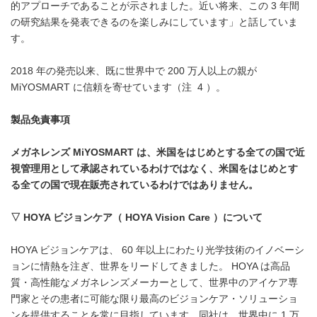
的アプローチであることが示されました。近い将来、この 3 年間
の研究結果を発表できるのを楽しみにしています」と話していま
す。
2018 年の発売以来、既に世界中で 200 万人以上の親が
MiYOSMART に信頼を寄せています（注 4 ）。
製品免責事項
メガネレンズ
MiYOSMART
は、米国をはじめとする全ての国で近
視管理用として承認されているわけではなく、米国をはじめとす
る全ての国で現在販売されているわけではありません。
▽
HOYA
ビジョンケア（
HOYA Vision Care
）について
HOYA ビジョンケアは、 60 年以上にわたり光学技術のイノベーシ
ョンに情熱を注ぎ、世界をリードしてきました。 HOYA は高品
質・高性能なメガネレンズメーカーとして、世界中のアイケア専
門家とその患者に可能な限り最高のビジョンケア・ソリューショ
ンを提供することを常に目指しています。同社は、世界中に 1 万