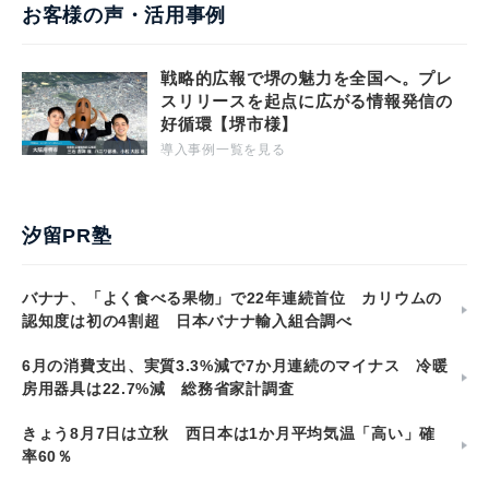
お客様の声・活用事例
戦略的広報で堺の魅力を全国へ。プレ
スリリースを起点に広がる情報発信の
好循環【堺市様】
導入事例一覧を見る
汐留PR塾
バナナ、「よく食べる果物」で22年連続首位 カリウムの
認知度は初の4割超 日本バナナ輸入組合調べ
6月の消費支出、実質3.3%減で7か月連続のマイナス 冷暖
房用器具は22.7%減 総務省家計調査
きょう8月7日は立秋 西日本は1か月平均気温「高い」確
率60％