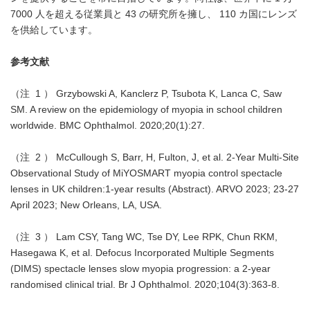
7000 人を超える従業員と 43 の研究所を擁し、 110 カ国にレンズ
を供給しています。
参考文献
（注 1 ） Grzybowski A, Kanclerz P, Tsubota K, Lanca C, Saw
SM. A review on the epidemiology of myopia in school children
worldwide. BMC Ophthalmol. 2020;20(1):27.
（注 2 ） McCullough S, Barr, H, Fulton, J, et al. 2-Year Multi-Site
Observational Study of MiYOSMART myopia control spectacle
lenses in UK children:1-year results (Abstract). ARVO 2023; 23-27
April 2023; New Orleans, LA, USA.
（注 3 ） Lam CSY, Tang WC, Tse DY, Lee RPK, Chun RKM,
Hasegawa K, et al. Defocus Incorporated Multiple Segments
(DIMS) spectacle lenses slow myopia progression: a 2-year
randomised clinical trial. Br J Ophthalmol. 2020;104(3):363-8.