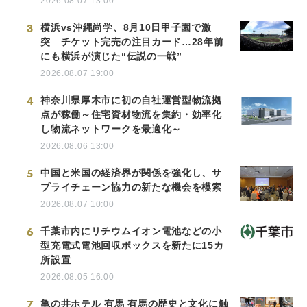
2026.08.07 13:00
3
横浜vs沖縄尚学、8月10日甲子園で激
突 チケット完売の注目カード…28年前
にも横浜が演じた“伝説の一戦”
2026.08.07 19:00
4
神奈川県厚木市に初の自社運営型物流拠
点が稼働～住宅資材物流を集約・効率化
し物流ネットワークを最適化～
2026.08.06 13:00
5
中国と米国の経済界が関係を強化し、サ
プライチェーン協力の新たな機会を模索
2026.08.07 10:00
6
千葉市内にリチウムイオン電池などの小
型充電式電池回収ボックスを新たに15カ
所設置
2026.08.05 16:00
7
亀の井ホテル 有馬 有馬の歴史と文化に触