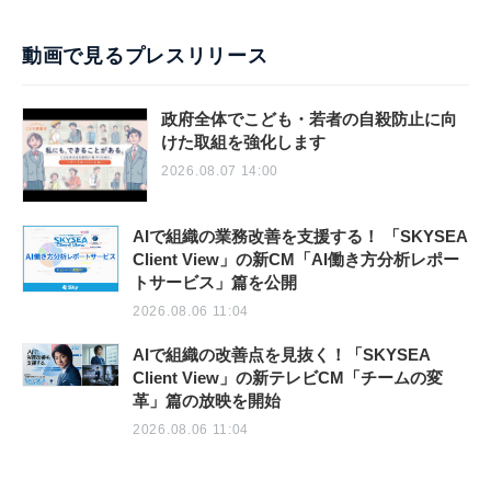
動画で見るプレスリリース
政府全体でこども・若者の自殺防止に向
けた取組を強化します
2026.08.07 14:00
AIで組織の業務改善を支援する！ 「SKYSEA
Client View」の新CM「AI働き方分析レポー
トサービス」篇を公開
2026.08.06 11:04
AIで組織の改善点を見抜く！「SKYSEA
Client View」の新テレビCM「チームの変
革」篇の放映を開始
2026.08.06 11:04