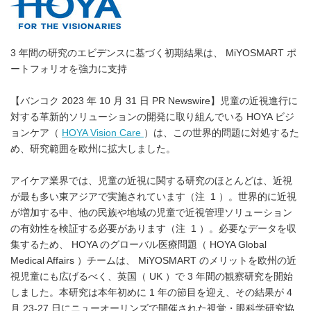
3 年間の研究のエビデンスに基づく初期結果は、 MiYOSMART ポ
ートフォリオを強力に支持
【バンコク 2023 年 10 月 31 日 PR Newswire】児童の近視進行に
対する革新的ソリューションの開発に取り組んでいる HOYA ビジ
ョンケア（
HOYA Vision Care
）は、この世界的問題に対処するた
め、研究範囲を欧州に拡大しました。
アイケア業界では、児童の近視に関する研究のほとんどは、近視
が最も多い東アジアで実施されています（注 1 ）。世界的に近視
が増加する中、他の民族や地域の児童で近視管理ソリューション
の有効性を検証する必要があります（注 1 ）。必要なデータを収
集するため、 HOYA のグローバル医療問題（ HOYA Global
Medical Affairs ）チームは、 MiYOSMART のメリットを欧州の近
視児童にも広げるべく、英国（ UK ）で 3 年間の観察研究を開始
しました。本研究は本年初めに 1 年の節目を迎え、その結果が 4
月 23-27 日にニューオーリンズで開催された視覚・眼科学研究協