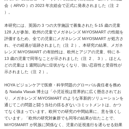
会（ ARVO ）の 2023 年次総会で正式に発表されました（注 2
）。
本研究には、英国の 3 つの大学施設で募集された 5-15 歳の児童
128 人が参加。欧州の児童でメガネレンズ MiYOSMART の性能を
評価するため、全ての児童にメガネレンズ MiYOSMART が処方さ
れ、その経過が追跡されました（注 2 ）。本研究の結果、メガネ
レンズ MiYOSMART の有効性は、欧州とアジアの児童、特に 8-
13 歳の児童で同等なことが示されました（注 2 、 3 ）。ほとん
どの児童は 1 週間以内に症状がなくなり、強い忍容性と受容性が
示されました（注 2 ）。
HOYA ビジョンケアで医療・科学問題のグローバル責任者を務め
る Natalia Vlasak 博士は「小児近視は世界的に広く懸念されてお
り、メガネレンズ MiYOSMART のような革新的ソリューションを
通じてこの問題と闘う当社の揺るぎないコミットメントは、かつ
てなく強まっています。欧州での研究の中間結果に、意を強くし
ています」「欧州の研究対象群でも同等の結果が出たことで、
MiYOSMART が民族に関係なく、児童の近視進行を遅らせる効果