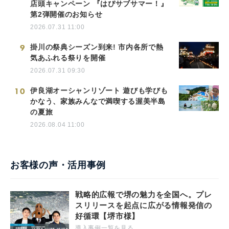
店頭キャンペーン 『はぴサブサマー！』
第2弾開催のお知らせ
2026.07.31 11:00
9
掛川の祭典シーズン到来! 市内各所で熱
気あふれる祭りを開催
2026.07.31 09:30
10
伊良湖オーシャンリゾート 遊びも学びも
かなう、家族みんなで満喫する渥美半島
の夏旅
2026.08.04 11:00
お客様の声・活用事例
戦略的広報で堺の魅力を全国へ。プレ
スリリースを起点に広がる情報発信の
好循環【堺市様】
導入事例一覧を見る