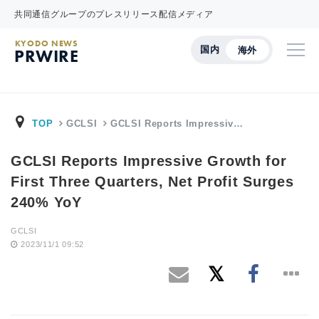
共同通信グループのプレスリリース配信メディア
KYODO NEWS
国内
海外
PRWIRE
TOP
GCLSI
GCLSI Reports Impressiv…
GCLSI Reports Impressive Growth for
First Three Quarters, Net Profit Surges
240% YoY
GCLSI
2023/11/1 09:52