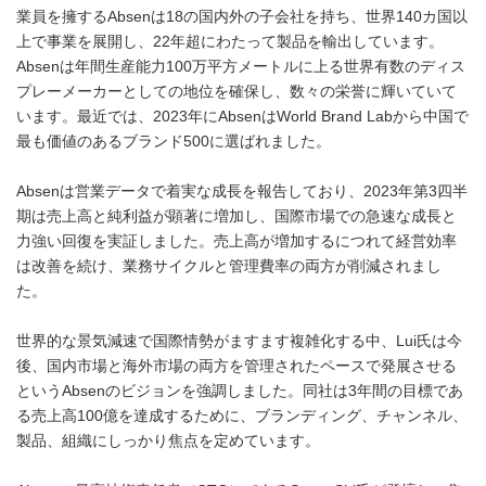
業員を擁するAbsenは18の国内外の子会社を持ち、世界140カ国以
上で事業を展開し、22年超にわたって製品を輸出しています。
Absenは年間生産能力100万平方メートルに上る世界有数のディス
プレーメーカーとしての地位を確保し、数々の栄誉に輝いていて
います。最近では、2023年にAbsenはWorld Brand Labから中国で
最も価値のあるブランド500に選ばれました。
Absenは営業データで着実な成長を報告しており、2023年第3四半
期は売上高と純利益が顕著に増加し、国際市場での急速な成長と
力強い回復を実証しました。売上高が増加するにつれて経営効率
は改善を続け、業務サイクルと管理費率の両方が削減されまし
た。
世界的な景気減速で国際情勢がますます複雑化する中、Lui氏は今
後、国内市場と海外市場の両方を管理されたペースで発展させる
というAbsenのビジョンを強調しました。同社は3年間の目標であ
る売上高100億を達成するために、ブランディング、チャンネル、
製品、組織にしっかり焦点を定めています。