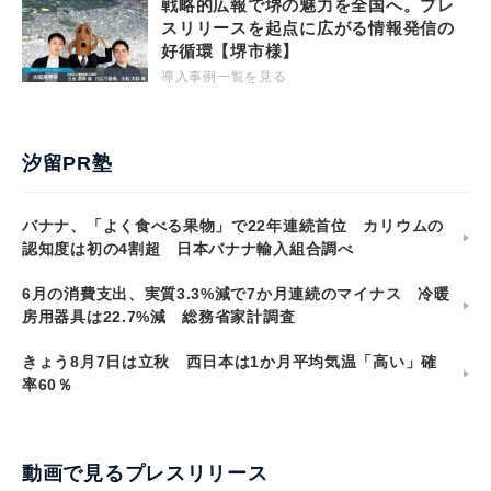
戦略的広報で堺の魅力を全国へ。プレ
スリリースを起点に広がる情報発信の
好循環【堺市様】
導入事例一覧を見る
汐留PR塾
バナナ、「よく食べる果物」で22年連続首位 カリウムの
認知度は初の4割超 日本バナナ輸入組合調べ
6月の消費支出、実質3.3%減で7か月連続のマイナス 冷暖
房用器具は22.7%減 総務省家計調査
きょう8月7日は立秋 西日本は1か月平均気温「高い」確
率60％
動画で見るプレスリリース