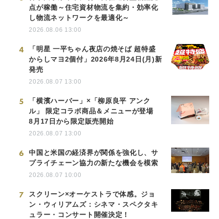
点が稼働～住宅資材物流を集約・効率化
し物流ネットワークを最適化～
2026.08.06 13:00
4
「明星 一平ちゃん夜店の焼そば 超特盛
からしマヨ2個付」2026年8月24日(月)新
発売
2026.08.07 13:00
5
「横濱ハーバー」×「柳原良平 アンク
ル」 限定コラボ商品＆メニューが登場
8月17日から限定販売開始
2026.08.07 13:00
6
中国と米国の経済界が関係を強化し、サ
プライチェーン協力の新たな機会を模索
2026.08.07 10:00
7
スクリーン×オーケストラで体感。ジョ
ン・ウィリアムズ：シネマ・スペクタキ
ュラー・コンサート開催決定！