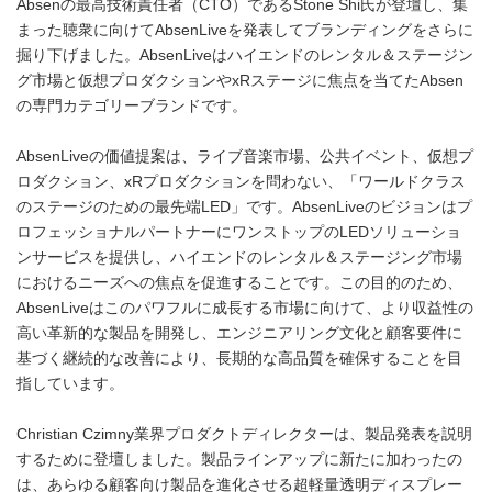
Absenの最高技術責任者（CTO）であるStone Shi氏が登壇し、集
まった聴衆に向けてAbsenLiveを発表してブランディングをさらに
掘り下げました。AbsenLiveはハイエンドのレンタル＆ステージン
グ市場と仮想プロダクションやxRステージに焦点を当てたAbsen
の専門カテゴリーブランドです。
AbsenLiveの価値提案は、ライブ音楽市場、公共イベント、仮想プ
ロダクション、xRプロダクションを問わない、「ワールドクラス
のステージのための最先端LED」です。AbsenLiveのビジョンはプ
ロフェッショナルパートナーにワンストップのLEDソリューショ
ンサービスを提供し、ハイエンドのレンタル＆ステージング市場
におけるニーズへの焦点を促進することです。この目的のため、
AbsenLiveはこのパワフルに成長する市場に向けて、より収益性の
高い革新的な製品を開発し、エンジニアリング文化と顧客要件に
基づく継続的な改善により、長期的な高品質を確保することを目
指しています。
Christian Czimny業界プロダクトディレクターは、製品発表を説明
するために登壇しました。製品ラインアップに新たに加わったの
は、あらゆる顧客向け製品を進化させる超軽量透明ディスプレー