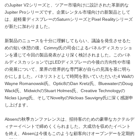
のJupiter V2シリーズと、ツアー市場向けに設計された革新的な
Jupiter Proシリーズです。企業レンタル市場向けの新製品として
は、超軽量ディスプレーのSaturnシリーズとPixel Realityシリーズ
が新たに加わりました。
新製品のニュースを十分に理解してもらい、議論を発生させるた
めの短い休憩の後、Czimny氏の司会によるパネルディスカッショ
ンを通じて今回の製品発表がより深く検討されました。このパネ
ルディスカッションではLEDディスプレーの今後の方向性や市場
の発展について、業界の世界的な専門家が自らの見識を基に明ら
かにしました。パネリストとして時間を割いていただいた4 Wallの
Wayne Romanowski氏、Optic8のDan Kretz氏、BluewaterのDoug
Wack氏、MidwichのStuart Holmes氏、Creative Technologyの
Niclas Ljung氏、そしてNoveltyのNicloas Sauvigny氏に深く感謝申
し上げます。
Absenの秋季カンファレンスは、招待客のための豪華なカクテルデ
ィナーイベントで締めくくられました。大成功を収めたイベント
を終え、Absenは今後もこのような顧客向けオープンデーを定期的