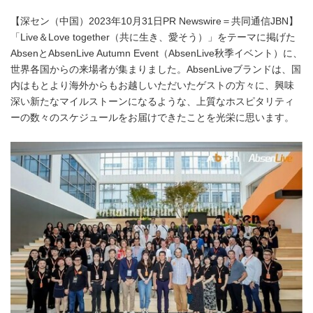
【深セン（中国）2023年10月31日PR Newswire＝共同通信JBN】
「Live＆Love together（共に生き、愛そう）」をテーマに掲げた
AbsenとAbsenLive Autumn Event（AbsenLive秋季イベント）に、
世界各国からの来場者が集まりました。AbsenLiveブランドは、国
内はもとより海外からもお越しいただいたゲストの方々に、興味
深い新たなマイルストーンになるような、上質なホスピタリティ
ーの数々のスケジュールをお届けできたことを光栄に思います。