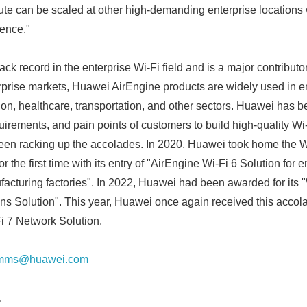
ute can be scaled at other high-demanding enterprise locations
ence."
ck record in the enterprise Wi-Fi field and is a major contributo
terprise markets, Huawei AirEngine products are widely used in e
on, healthcare, transportation, and other sectors. Huawei has 
uirements, and pain points of customers to build high-quality Wi
been racking up the accolades. In 2020, Huawei took home the 
 the first time with its entry of "AirEngine Wi-Fi 6 Solution for e
facturing factories". In 2022, Huawei had been awarded for its "W
 Solution". This year, Huawei once again received this accolad
i 7 Network Solution.
mms@huawei.com
Japanese
.