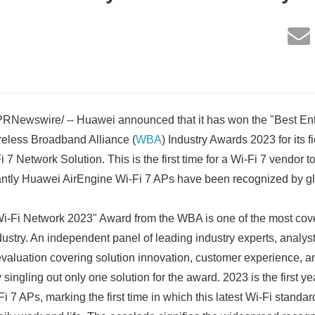
PRNewswire/ -- Huawei announced that it has won the "Best En
reless Broadband Alliance (
WBA
) Industry Awards 2023 for its 
 7 Network Solution. This is the first time for a Wi-Fi 7 vendor t
cantly Huawei AirEngine Wi-Fi 7 APs have been recognized by gl
Wi-Fi Network 2023" Award from the WBA is one of the most cov
ustry. An independent panel of leading industry experts, analyst
valuation covering solution innovation, customer experience, a
 singling out only one solution for the award. 2023 is the first ye
 7 APs, marking the first time in which this latest Wi-Fi standard