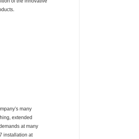
tion of the innovative
oducts.
company's many
ching, extended
ic demands at many
 installation at