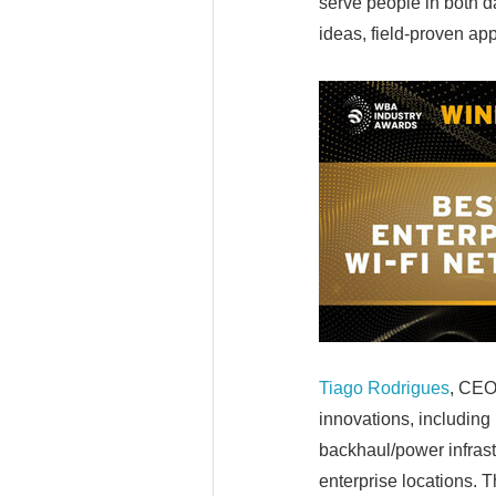
serve people in both d
ideas, field-proven ap
Tiago Rodrigues
, CEO
innovations, includin
backhaul/power infrast
enterprise locations. T