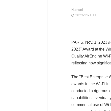
Huawei
2023/11/1 11:00
PARIS, Nov. 1, 2023 /
2023" Award at the Wi
Quality AirEngine Wi-Fi
reflecting how signifi
The "Best Enterprise 
awards in the Wi-Fi ind
conducted a rigorous e
capabilities, eventually
commercial use of Wi-Fi