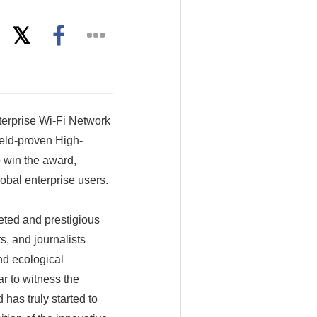
terprise Wi-Fi Network
field-proven High-
o win the award,
obal enterprise users.
eted and prestigious
s, and journalists
nd ecological
ar to witness the
 has truly started to