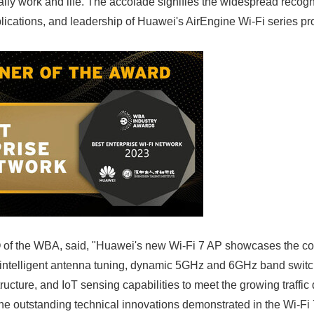
aily work and life. The accolade signifies the widespread recogni
plications, and leadership of Huawei's AirEngine Wi-Fi series pr
 of the WBA, said, "Huawei's new Wi-Fi 7 AP showcases the 
g intelligent antenna tuning, dynamic 5GHz and 6GHz band swit
ructure, and IoT sensing capabilities to meet the growing traff
he outstanding technical innovations demonstrated in the Wi-Fi 7