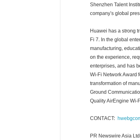
Shenzhen Talent Instit
company's global pres
Huawei has a strong tra
Fi 7. In the global en
manufacturing, educati
on the experience, req
enterprises, and has 
Wi-Fi Network Award for
transformation of manu
Ground Communications
Quality AirEngine Wi-F
CONTACT:
hwebgco
PR Newswire Asia Ltd