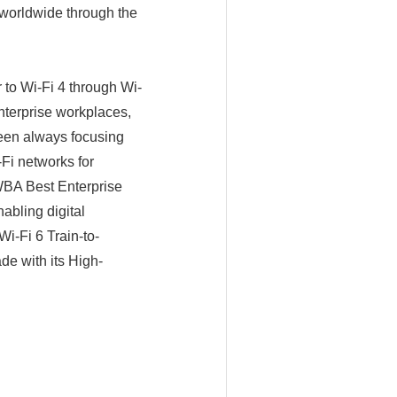
 worldwide through the
r to Wi-Fi 4 through Wi-
nterprise workplaces,
been always focusing
-Fi networks for
WBA Best Enterprise
nabling digital
i-Fi 6 Train-to-
e with its High-