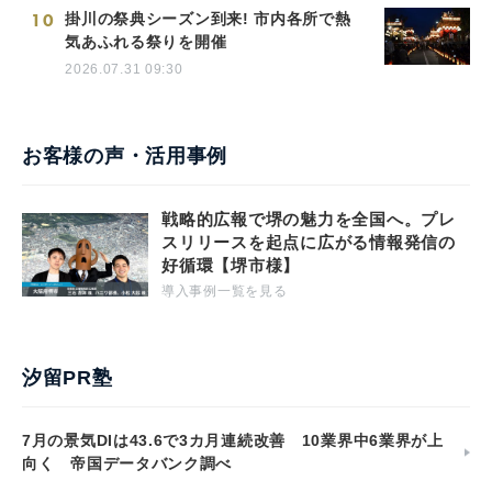
10
掛川の祭典シーズン到来! 市内各所で熱
気あふれる祭りを開催
2026.07.31 09:30
お客様の声・活用事例
戦略的広報で堺の魅力を全国へ。プレ
スリリースを起点に広がる情報発信の
好循環【堺市様】
導入事例一覧を見る
汐留PR塾
7月の景気DIは43.6で3カ月連続改善 10業界中6業界が上
向く 帝国データバンク調べ