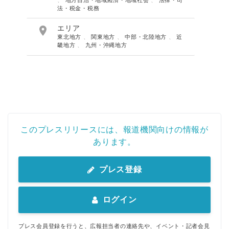
、
地方自治・地域経済・地域社会
、
法律・司
法・税金・税務

エリア
東北地方
、
関東地方
、
中部・北陸地方
、
近
畿地方
、
九州・沖縄地方
このプレスリリースには、報道機関向けの情報が
あります。
プレス登録
ログイン
プレス会員登録を行うと、広報担当者の連絡先や、イベント・記者会見