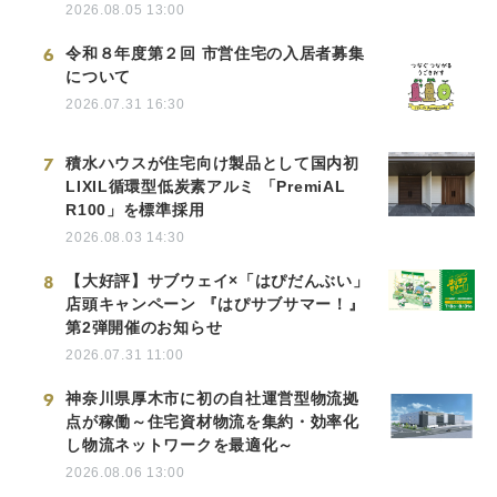
2026.08.05 13:00
6
令和８年度第２回 市営住宅の入居者募集
について
2026.07.31 16:30
7
積水ハウスが住宅向け製品として国内初
LIXIL循環型低炭素アルミ 「PremiAL
R100」を標準採用
2026.08.03 14:30
8
【大好評】サブウェイ×「はぴだんぶい」
店頭キャンペーン 『はぴサブサマー！』
第2弾開催のお知らせ
2026.07.31 11:00
9
神奈川県厚木市に初の自社運営型物流拠
点が稼働～住宅資材物流を集約・効率化
し物流ネットワークを最適化～
2026.08.06 13:00