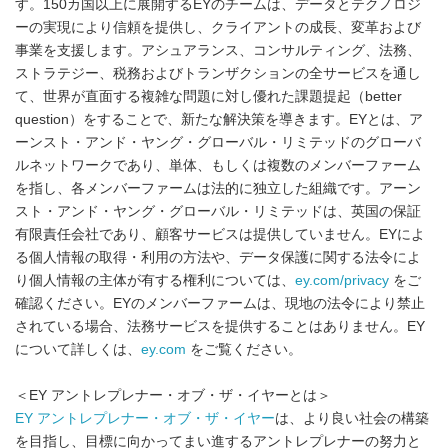
す。150カ国以上に展開するEYのチームは、データとテクノロジ
ーの実現により信頼を提供し、クライアントの成長、変革および
事業を支援します。アシュアランス、コンサルティング、法務、
ストラテジー、税務およびトランザクションの全サービスを通し
て、世界が直面する複雑な問題に対し優れた課題提起（better
question）をすることで、新たな解決策を導きます。EYとは、ア
ーンスト・アンド・ヤング・グローバル・リミテッドのグローバ
ルネットワークであり、単体、もしくは複数のメンバーファーム
を指し、各メンバーファームは法的に独立した組織です。アーン
スト・アンド・ヤング・グローバル・リミテッドは、英国の保証
有限責任会社であり、顧客サービスは提供していません。EYによ
る個人情報の取得・利用の方法や、データ保護に関する法令によ
り個人情報の主体が有する権利については、
ey.com/privacy
をご
確認ください。EYのメンバーファームは、現地の法令により禁止
されている場合、法務サービスを提供することはありません。EY
について詳しくは、
ey.com
をご覧ください。
＜EY アントレプレナー・オブ・ザ・イヤーとは＞
EY アントレプレナー・オブ・ザ・イヤー
は、より良い社会の構築
を目指し、目標に向かってまい進するアントレプレナーの努力と