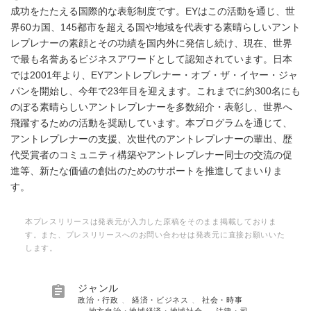
成功をたたえる国際的な表彰制度です。EYはこの活動を通じ、世
界60カ国、145都市を超える国や地域を代表する素晴らしいアント
レプレナーの素顔とその功績を国内外に発信し続け、現在、世界
で最も名誉あるビジネスアワードとして認知されています。日本
では2001年より、EYアントレプレナー・オブ・ザ・イヤー・ジャ
パンを開始し、今年で23年目を迎えます。これまでに約300名にも
のぼる素晴らしいアントレプレナーを多数紹介・表彰し、世界へ
飛躍するための活動を奨励しています。本プログラムを通じて、
アントレプレナーの支援、次世代のアントレプレナーの輩出、歴
代受賞者のコミュニティ構築やアントレプレナー同士の交流の促
進等、新たな価値の創出のためのサポートを推進してまいりま
す。
本プレスリリースは発表元が入力した原稿をそのまま掲載しておりま
す。また、プレスリリースへのお問い合わせは発表元に直接お願いいた
します。

ジャンル
政治・行政
、
経済・ビジネス
、
社会・時事