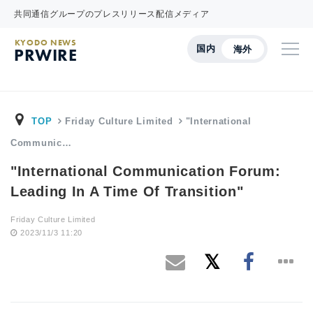
共同通信グループのプレスリリース配信メディア
KYODO NEWS
国内
海外
PRWIRE
TOP
Friday Culture Limited
"International
Communic…
"International Communication Forum:
Leading In A Time Of Transition"
Friday Culture Limited
2023/11/3 11:20