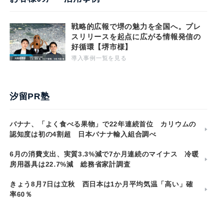
戦略的広報で堺の魅力を全国へ。プレ
スリリースを起点に広がる情報発信の
好循環【堺市様】
導入事例一覧を見る
汐留PR塾
バナナ、「よく食べる果物」で22年連続首位 カリウムの
認知度は初の4割超 日本バナナ輸入組合調べ
6月の消費支出、実質3.3%減で7か月連続のマイナス 冷暖
房用器具は22.7%減 総務省家計調査
きょう8月7日は立秋 西日本は1か月平均気温「高い」確
率60％