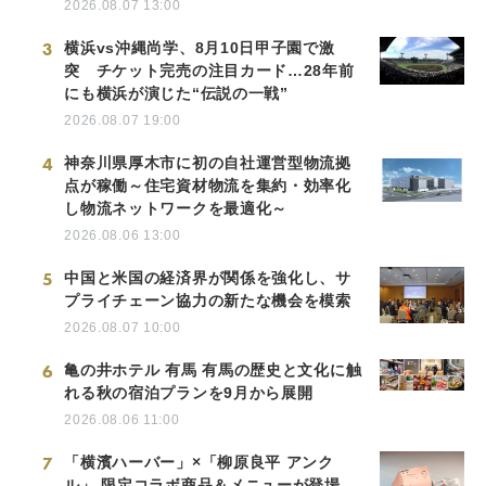
2026.08.07 13:00
3
横浜vs沖縄尚学、8月10日甲子園で激
突 チケット完売の注目カード…28年前
にも横浜が演じた“伝説の一戦”
2026.08.07 19:00
4
神奈川県厚木市に初の自社運営型物流拠
点が稼働～住宅資材物流を集約・効率化
し物流ネットワークを最適化～
2026.08.06 13:00
5
中国と米国の経済界が関係を強化し、サ
プライチェーン協力の新たな機会を模索
2026.08.07 10:00
6
亀の井ホテル 有馬 有馬の歴史と文化に触
れる秋の宿泊プランを9月から展開
2026.08.06 11:00
7
「横濱ハーバー」×「柳原良平 アンク
ル」 限定コラボ商品＆メニューが登場