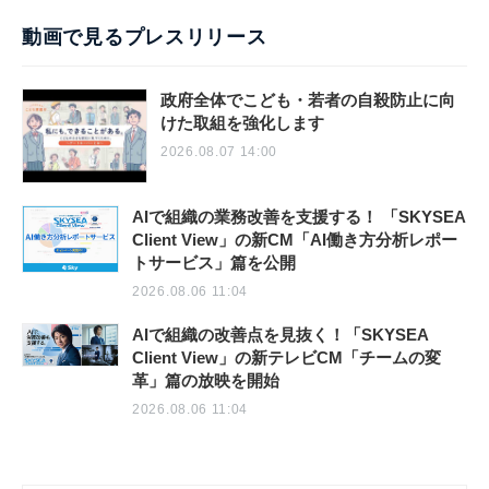
動画で見るプレスリリース
政府全体でこども・若者の自殺防止に向
けた取組を強化します
2026.08.07 14:00
AIで組織の業務改善を支援する！ 「SKYSEA
Client View」の新CM「AI働き方分析レポー
トサービス」篇を公開
2026.08.06 11:04
AIで組織の改善点を見抜く！「SKYSEA
Client View」の新テレビCM「チームの変
革」篇の放映を開始
2026.08.06 11:04