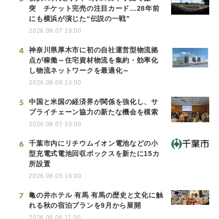
突 チケット完売の注目カード…28年前
にも横浜が演じた“伝説の一戦”
2026.08.07 19:00
4
神奈川県厚木市に初の自社運営型物流拠
点が稼働～住宅資材物流を集約・効率化
し物流ネットワークを最適化～
2026.08.06 13:00
5
中国と米国の経済界が関係を強化し、サ
プライチェーン協力の新たな機会を模索
2026.08.07 10:00
6
千葉市内にリチウムイオン電池などの小
型充電式電池回収ボックスを新たに15カ
所設置
2026.08.05 16:00
7
亀の井ホテル 有馬 有馬の歴史と文化に触
れる秋の宿泊プランを9月から展開
2026.08.06 11:00