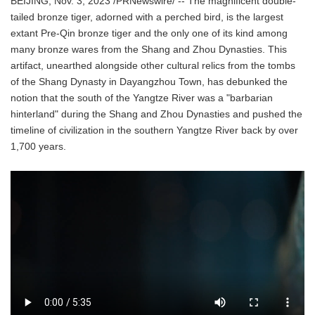
BEIJING, Nov. 3, 2023 /PRNewswire/ -- The magnificent double-
tailed bronze tiger, adorned with a perched bird, is the largest
extant Pre-Qin bronze tiger and the only one of its kind among
many bronze wares from the Shang and Zhou Dynasties. This
artifact, unearthed alongside other cultural relics from the tombs
of the Shang Dynasty in Dayangzhou Town, has debunked the
notion that the south of the Yangtze River was a "barbarian
hinterland" during the Shang and Zhou Dynasties and pushed the
timeline of civilization in the southern Yangtze River back by over
1,700 years.