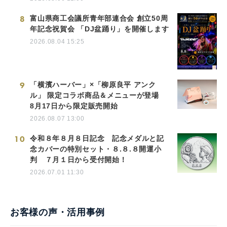
8
富山県商工会議所青年部連合会 創立50周
年記念祝賀会 「DJ盆踊り」を開催します
2026.08.04 15:25
9
「横濱ハーバー」×「柳原良平 アンク
ル」 限定コラボ商品＆メニューが登場
8月17日から限定販売開始
2026.08.07 13:00
10
令和８年８月８日記念 記念メダルと記
念カバーの特別セット・８.８.８開運小
判 ７月１日から受付開始！
2026.07.01 11:30
お客様の声・活用事例