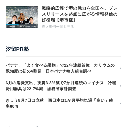
戦略的広報で堺の魅力を全国へ。プレ
スリリースを起点に広がる情報発信の
好循環【堺市様】
導入事例一覧を見る
汐留PR塾
バナナ、「よく食べる果物」で22年連続首位 カリウムの
認知度は初の4割超 日本バナナ輸入組合調べ
6月の消費支出、実質3.3%減で7か月連続のマイナス 冷暖
房用器具は22.7%減 総務省家計調査
きょう8月7日は立秋 西日本は1か月平均気温「高い」確
率60％