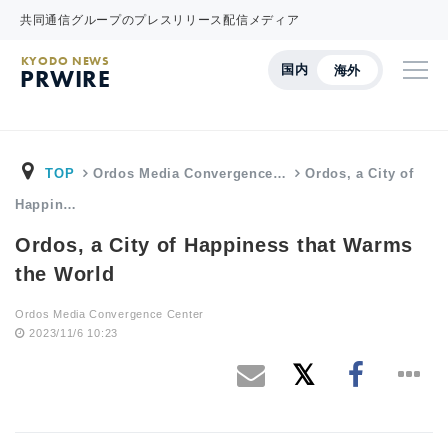
共同通信グループのプレスリリース配信メディア
KYODO NEWS
国内
海外
PRWIRE
TOP
Ordos Media Convergence…
Ordos, a City of
Happin…
Ordos, a City of Happiness that Warms
the World
Ordos Media Convergence Center
2023/11/6 10:23