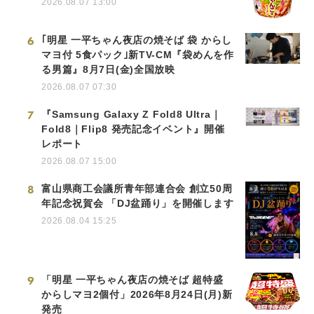
2026.08.07 13:00
6
｢明星 一平ちゃん夜店の焼そば 袋 からし
マヨ付 5食パック｣新TV-CM『袋めんを作
る男篇』8月7日(金)全国放映
2026.08.07 07:30
7
『Samsung Galaxy Z Fold8 Ultra｜
Fold8｜Flip8 発売記念イベント』開催
レポート
2026.08.07 15:00
8
富山県商工会議所青年部連合会 創立50周
年記念祝賀会 「DJ盆踊り」を開催します
2026.08.04 15:25
9
「明星 一平ちゃん夜店の焼そば 超特盛
からしマヨ2個付」2026年8月24日(月)新
発売