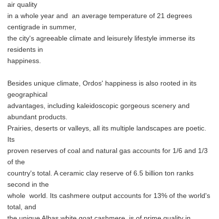
air quality
in a whole year and an average temperature of 21 degrees
centigrade in summer,
the city's agreeable climate and leisurely lifestyle immerse its
residents in
happiness.
Besides unique climate, Ordos' happiness is also rooted in its
geographical
advantages, including kaleidoscopic gorgeous scenery and
abundant products.
Prairies, deserts or valleys, all its multiple landscapes are poetic.
Its
proven reserves of coal and natural gas accounts for 1/6 and 1/3
of the
country's total. A ceramic clay reserve of 6.5 billion ton ranks
second in the
whole world. Its cashmere output accounts for 13% of the world's
total, and
the unique Albas white goat cashmere is of prime quality in