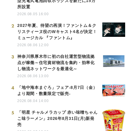
型充電式電池回収ボックスを新たに15カ
所設置
2026.08.05 16:00
2
2027年夏、待望の再演！ファントム＆ク
リスティーヌ役のWキャスト4名が決定！
ミュージカル 『ファントム』
2026.08.06 12:00
3
神奈川県厚木市に初の自社運営型物流拠
点が稼働～住宅資材物流を集約・効率化
し物流ネットワークを最適化～
2026.08.06 13:00
4
「地中海本まぐろ」フェア-8月7日（金）
より期間・数量限定で販売-
2026.08.04 14:00
5
「明星 チャルメラカップ 赤い味噌ちゃん
こ味ラーメン」2026年8月31日(月)新発
売