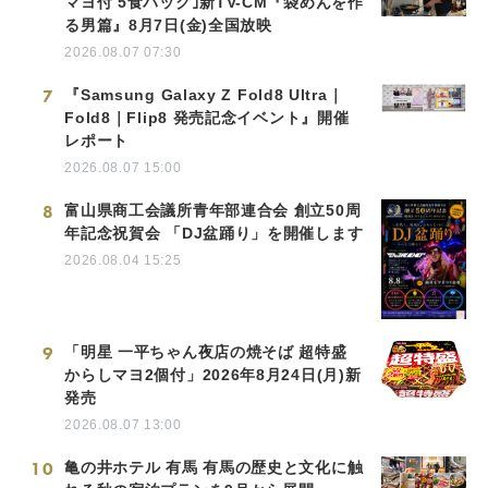
マヨ付 5食パック｣新TV-CM『袋めんを作
る男篇』8月7日(金)全国放映
2026.08.07 07:30
7
『Samsung Galaxy Z Fold8 Ultra｜
Fold8｜Flip8 発売記念イベント』開催
レポート
2026.08.07 15:00
8
富山県商工会議所青年部連合会 創立50周
年記念祝賀会 「DJ盆踊り」を開催します
2026.08.04 15:25
9
「明星 一平ちゃん夜店の焼そば 超特盛
からしマヨ2個付」2026年8月24日(月)新
発売
2026.08.07 13:00
10
亀の井ホテル 有馬 有馬の歴史と文化に触