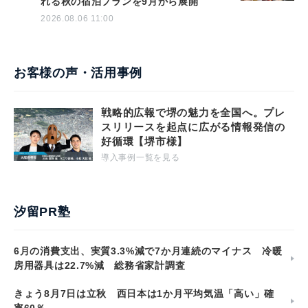
れる秋の宿泊プランを9月から展開
2026.08.06 11:00
お客様の声・活用事例
戦略的広報で堺の魅力を全国へ。プレ
スリリースを起点に広がる情報発信の
好循環【堺市様】
導入事例一覧を見る
汐留PR塾
6月の消費支出、実質3.3%減で7か月連続のマイナス 冷暖
房用器具は22.7%減 総務省家計調査
きょう8月7日は立秋 西日本は1か月平均気温「高い」確