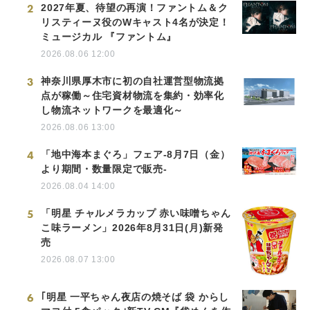
2
2027年夏、待望の再演！ファントム＆ク
リスティーヌ役のWキャスト4名が決定！
ミュージカル 『ファントム』
2026.08.06 12:00
3
神奈川県厚木市に初の自社運営型物流拠
点が稼働～住宅資材物流を集約・効率化
し物流ネットワークを最適化～
2026.08.06 13:00
4
「地中海本まぐろ」フェア-8月7日（金）
より期間・数量限定で販売-
2026.08.04 14:00
5
「明星 チャルメラカップ 赤い味噌ちゃん
こ味ラーメン」2026年8月31日(月)新発
売
2026.08.07 13:00
6
｢明星 一平ちゃん夜店の焼そば 袋 からし