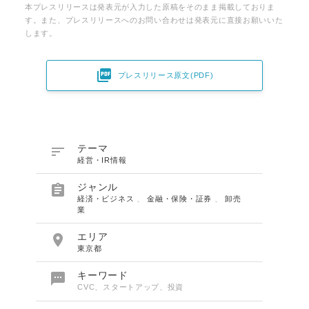
本プレスリリースは発表元が入力した原稿をそのまま掲載しておりま
す。また、プレスリリースへのお問い合わせは発表元に直接お願いいた
します。

プレスリリース原文(PDF)

テーマ
経営・IR情報

ジャンル
経済・ビジネス
、
金融・保険・証券
、
卸売
業

エリア
東京都

キーワード
CVC、スタートアップ、投資