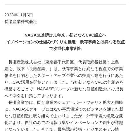
2023年11月6日
長瀬産業株式会社
NAGASE
創業
191
年来、初となる
CVC
設立へ
イノベーションの仕組みづくりを推進 既存事業とは異なる視点
で次世代事業創出
長瀬産業株式会社（東京都千代田区、代表取締役社長：上島
宏之、以下「長瀬産業」）は、既存事業とは異なる視点での事業
創出を目的としたスタートアップ企業への投資活動を行うにあた
り、CVC活用を開始いたしました。当社初となるCVCの仕組みを
構築することで、NAGASEグループの新たな価値創造および成長
への牽引を目指してまいります。
長瀬産業では、既存事業のシェア・ポートフォリオ拡大と同時
に、NAGASEグループにはない事業領域でのビジネスを通じた新
たな価値創造に取り組んでまいりましたが、外部環境の急激な変
化により、自社のみでの情報収集やイノベーションの創出が課題
となっていました。そこで、最先端の技術・ビジネスモデル情