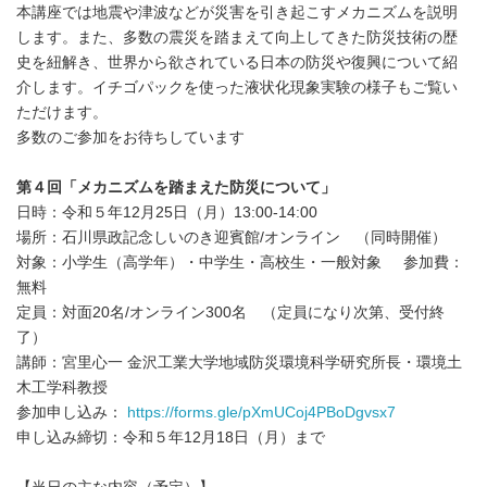
本講座では地震や津波などが災害を引き起こすメカニズムを説明
します。また、多数の震災を踏まえて向上してきた防災技術の歴
史を紐解き、世界から欲されている日本の防災や復興について紹
介します。イチゴパックを使った液状化現象実験の様子もご覧い
ただけます。
多数のご参加をお待ちしています
第４回「メカニズムを踏まえた防災について」
日時：令和５年12月25日（月）13:00-14:00
場所：石川県政記念しいのき迎賓館/オンライン （同時開催）
対象：小学生（高学年）・中学生・高校生・一般対象 参加費：
無料
定員：対面20名/オンライン300名 （定員になり次第、受付終
了）
講師：宮里心一 金沢工業大学地域防災環境科学研究所長・環境土
木工学科教授
参加申し込み：
https://forms.gle/pXmUCoj4PBoDgvsx7
申し込み締切：令和５年12月18日（月）まで