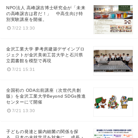
NPO法人 高峰譲吉博士研究会が「未来
の高峰譲吉は君だ！」 中高生向け特
別実験講座を開催。
7/22 13:30
金沢工業大学 夢考房建築デザインプロ
Japanese
ジェクトが金沢美術工芸大学と石川県
立図書館を模型で再現
7/21 15:31
English
全国初の ODA出前講座（次世代共創
版）を金沢工業大学Beyond SDGs推進
センターにて開催
7/21 13:30
子どもの発達と腸内細菌の関係を探
る。日本の未就学児を対象に、 成長・