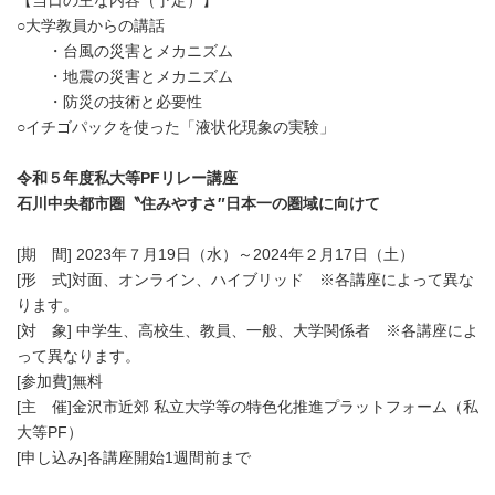
【当日の主な内容（予定）】
○大学教員からの講話
・台風の災害とメカニズム
・地震の災害とメカニズム
・防災の技術と必要性
○イチゴパックを使った「液状化現象の実験」
令和５年度私大等PFリレー講座
石川中央都市圏〝住みやすさ″日本一の圏域に向けて
[期 間] 2023年７月19日（水）～2024年２月17日（土）
[形 式]対面、オンライン、ハイブリッド ※各講座によって異な
ります。
[対 象] 中学生、高校生、教員、一般、大学関係者 ※各講座によ
って異なります。
[参加費]無料
[主 催]金沢市近郊 私立大学等の特色化推進プラットフォーム（私
大等PF）
[申し込み]各講座開始1週間前まで