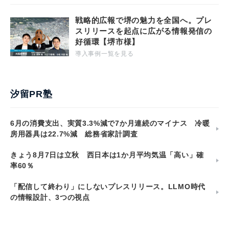
戦略的広報で堺の魅力を全国へ。プレ
スリリースを起点に広がる情報発信の
好循環【堺市様】
導入事例一覧を見る
汐留PR塾
6月の消費支出、実質3.3%減で7か月連続のマイナス 冷暖
房用器具は22.7%減 総務省家計調査
きょう8月7日は立秋 西日本は1か月平均気温「高い」確
率60％
「配信して終わり」にしないプレスリリース。LLMO時代
の情報設計、3つの視点