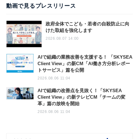
動画で見るプレスリリース
政府全体でこども・若者の自殺防止に向
けた取組を強化します
2026.08.07 14:00
AIで組織の業務改善を支援する！ 「SKYSEA
Client View」の新CM「AI働き方分析レポー
トサービス」篇を公開
2026.08.06 11:04
AIで組織の改善点を見抜く！「SKYSEA
Client View」の新テレビCM「チームの変
革」篇の放映を開始
2026.08.06 11:04