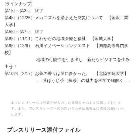
[ラインナップ]
第1回～第3回 終了
第4回（12/25）メカニズムを踏まえた防災について 【金沢工業
大学】
第5回～第7回 終了
第8回（11/11）これからの地域医療と福祉 【金城大学】
第9回（12/9） 石川イノベーションクエスト 【国際高等専門学
校】
地域の可能性を引き出し、新たなビジネスを生み
出せ！
第10回（2/17）お茶の香りは茎に多かった。 【北陸学院大学】
― 茎ほうじ茶（棒茶）の魅力を科学で紐解く ―
本プレスリリースは発表元が入力した原稿をそのまま掲載しておりま
す。また、プレスリリースへのお問い合わせは発表元に直接お願いいた
します。
プレスリリース添付ファイル