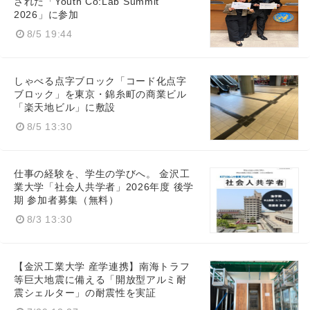
された「Youth Co:Lab Summit
2026」に参加
8/5 19:44
しゃべる点字ブロック「コード化点字
ブロック」を東京・錦糸町の商業ビル
「楽天地ビル」に敷設
8/5 13:30
仕事の経験を、学生の学びへ。 金沢工
業大学「社会人共学者」2026年度 後学
期 参加者募集（無料）
8/3 13:30
【金沢工業大学 産学連携】南海トラフ
等巨大地震に備える「開放型アルミ耐
震シェルター」の耐震性を実証