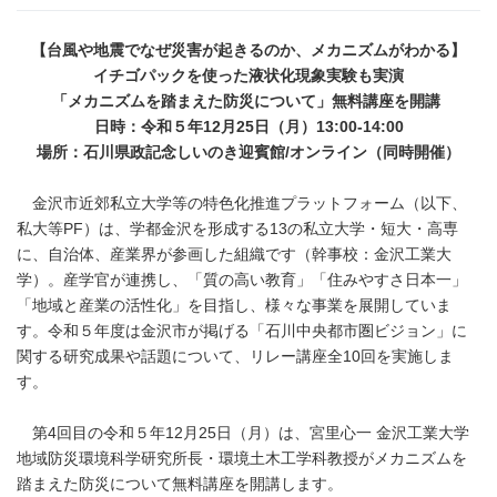
【台風や地震でなぜ災害が起きるのか、メカニズムがわかる】
イチゴパックを使った液状化現象実験も実演
「メカニズムを踏まえた防災について」無料講座を開講
日時：令和５年12月25日（月）13:00-14:00
場所：石川県政記念しいのき迎賓館/オンライン（同時開催）
⾦沢市近郊私⽴⼤学等の特⾊化推進プラットフォーム（以下、
私⼤等PF）は、学都⾦沢を形成する13の私⽴⼤学・短⼤・⾼専
に、⾃治体、産業界が参画した組織です（幹事校：金沢工業大
学）。産学官が連携し、「質の高い教育」「住みやすさ⽇本⼀」
「地域と産業の活性化」を⽬指し、様々な事業を展開していま
す。令和５年度は⾦沢市が掲げる「⽯川中央都市圏ビジョン」に
関する研究成果や話題について、リレー講座全10回を実施しま
す。
第4回目の令和５年12月25日（月）は、宮里心一 金沢工業大学
地域防災環境科学研究所長・環境土木工学科教授がメカニズムを
踏まえた防災について無料講座を開講します。