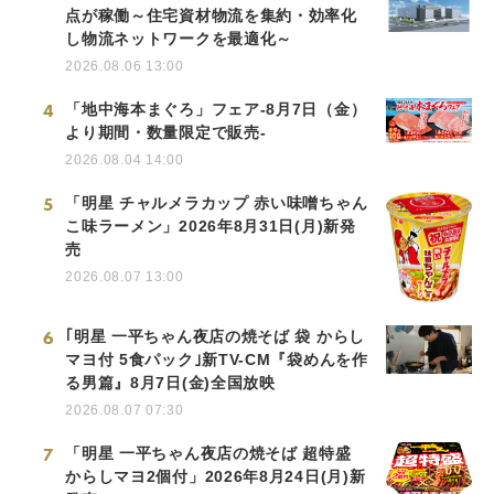
点が稼働～住宅資材物流を集約・効率化
し物流ネットワークを最適化～
2026.08.06 13:00
4
「地中海本まぐろ」フェア-8月7日（金）
より期間・数量限定で販売-
2026.08.04 14:00
5
「明星 チャルメラカップ 赤い味噌ちゃん
こ味ラーメン」2026年8月31日(月)新発
売
2026.08.07 13:00
6
｢明星 一平ちゃん夜店の焼そば 袋 からし
マヨ付 5食パック｣新TV-CM『袋めんを作
る男篇』8月7日(金)全国放映
2026.08.07 07:30
7
「明星 一平ちゃん夜店の焼そば 超特盛
からしマヨ2個付」2026年8月24日(月)新