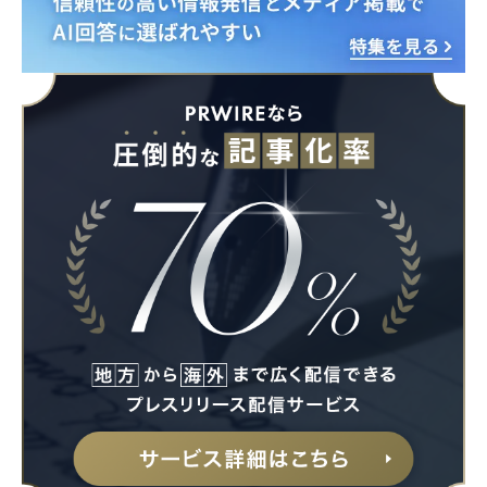
Japanese
English