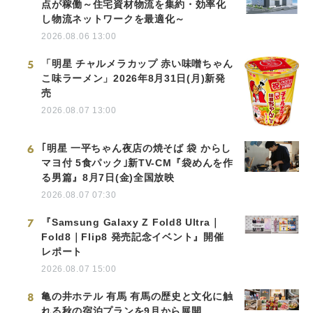
点が稼働～住宅資材物流を集約・効率化
し物流ネットワークを最適化～
2026.08.06 13:00
5
「明星 チャルメラカップ 赤い味噌ちゃん
こ味ラーメン」2026年8月31日(月)新発
売
2026.08.07 13:00
6
｢明星 一平ちゃん夜店の焼そば 袋 からし
マヨ付 5食パック｣新TV-CM『袋めんを作
る男篇』8月7日(金)全国放映
2026.08.07 07:30
7
『Samsung Galaxy Z Fold8 Ultra｜
Fold8｜Flip8 発売記念イベント』開催
レポート
2026.08.07 15:00
8
亀の井ホテル 有馬 有馬の歴史と文化に触
れる秋の宿泊プランを9月から展開