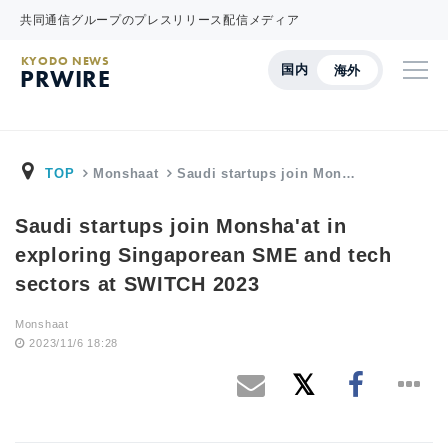
共同通信グループのプレスリリース配信メディア
KYODO NEWS
国内
海外
PRWIRE
TOP
Monshaat
Saudi startups join Mon…
Saudi startups join Monsha'at in
exploring Singaporean SME and tech
sectors at SWITCH 2023
Monshaat
2023/11/6 18:28