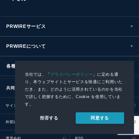
PRWIREサービス
PRWIREについて
各種お問い合わせ
当社では、「
プライバシーポリシー
」に定める通
り、本ウェブサイトとサービスを快適にご利用いた
共同通信社グループ
だき、また、どのように活用されているのかを当社
で詳しく把握するために、Cookie を使用していま
す。
サイトポリシー
プライバシーポリシー
同意する
拒否する
外部送信ポリシー
プレスリリース取扱基準
運営会社
RSS