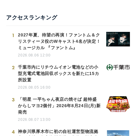
アクセスランキング
1
2027年夏、待望の再演！ファントム＆ク
リスティーヌ役のWキャスト4名が決定！
ミュージカル 『ファントム』
2026.08.06 12:00
2
千葉市内にリチウムイオン電池などの小
型充電式電池回収ボックスを新たに15カ
所設置
2026.08.05 16:00
3
「明星 一平ちゃん夜店の焼そば 超特盛
からしマヨ2個付」2026年8月24日(月)新
発売
2026.08.07 13:00
4
神奈川県厚木市に初の自社運営型物流拠