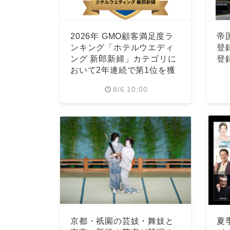
2026年 GMO顧客満足度ラ
帝
ンキング「ホテルウエディ
登
ング 新郎新婦」カテゴリに
登
おいて2年連続で第1位を獲
得
8/6 10:00
京都・祇園の芸妓・舞妓と
夏