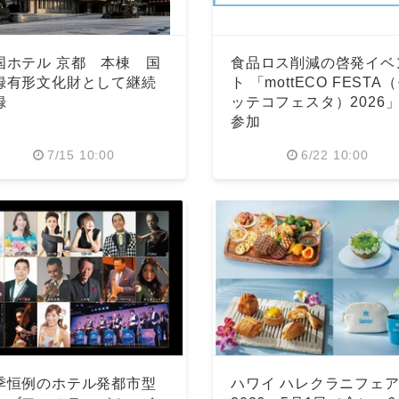
国ホテル 京都 本棟 国
食品ロス削減の啓発イベ
録有形文化財として継続
ト 「mottECO FESTA
録
ッテコフェスタ）2026
参加
7/15 10:00
6/22 10:00
季恒例のホテル発都市型
ハワイ ハレクラニフェ