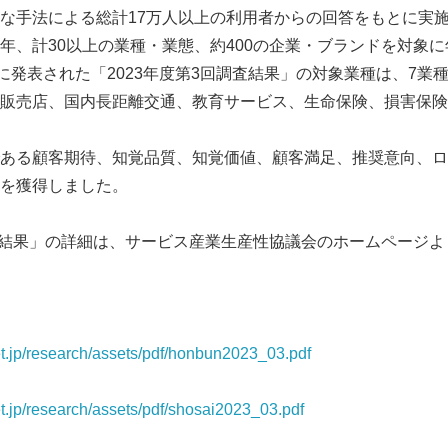
な手法による総計17万人以上の利用者からの回答をもとに実
年、計30以上の業種・業態、約400の企業・ブランドを対象に
日に発表された「2023年度第3回調査結果」の対象業種は、7業
販売店、国内長距離交通、教育サービス、生命保険、損害保険
ある顧客期待、知覚品質、知覚価値、顧客満足、推奨意向、ロ
を獲得しました。
調査結果」の詳細は、サービス産業生産性協議会のホームページ
et.jp/research/assets/pdf/honbun2023_03.pdf
et.jp/research/assets/pdf/shosai2023_03.pdf