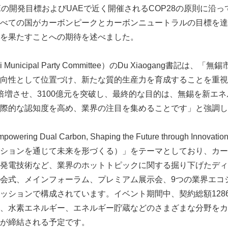
Eの開発目標およびUAEで近く開催されるCOP28の原則に沿
べての国がカーボンピークとカーボンニュートラルの目標を達
を果たすことへの期待を述べました。
unicipal Party Committee）のDu Xiaogang書記は
向性として位置づけ、新たな質的生産力を育成することを重視
倍増させ、3100億元を突破し、最終的な目的は、無錫を新エ
際的な認知度を高め、業界の注目を集めることです」と強調し
ing Dual Carbon, Shaping the Future through Inn
ションを通じて未来を形づくる）」をテーマとしており、カー
発電技術など、業界のホットトピックに関する掘り下げたディ
会式、メインフォーラム、プレミアム展示会、9つの業界エコ
ッションで構成されています。イベント期間中、契約総額128
、水素エネルギー、エネルギー貯蔵などのさまざまな分野をカ
Japanese
が締結される予定です。