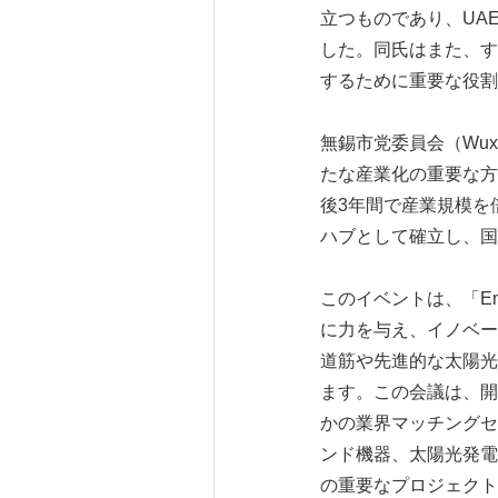
立つものであり、UA
した。同氏はまた、す
するために重要な役割
無錫市党委員会（Wuxi M
たな産業化の重要な方
後3年間で産業規模を
ハブとして確立し、国
このイベントは、「Empower
に力を与え、イノベー
道筋や先進的な太陽光
ます。この会議は、開
かの業界マッチングセ
ンド機器、太陽光発電
の重要なプロジェクト