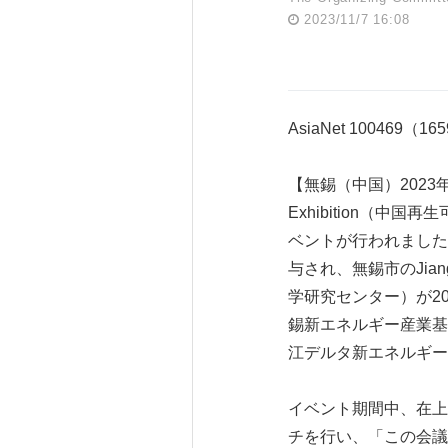
2023/11/7 16:08
AsiaNet 100469（16
【無錫（中国）2023年11
Exhibition（
ベントが行われました。最初
与され、無錫市のJiangsu 
学研究センター）が2023
錫新エネルギー産業基金）が発足し
江デルタ新エネルギー
イベント期間中、在上海アラブ
チを行い、「この会議