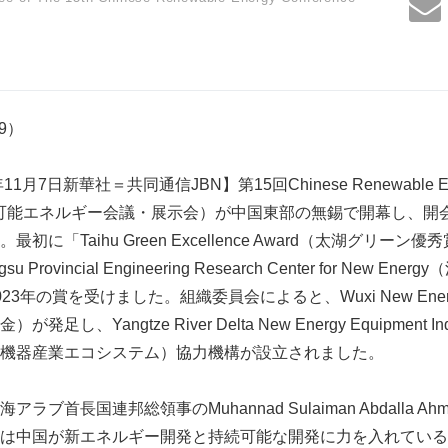
59）
月7日新華社＝共同通信JBN】第15回Chinese Renewable Energ
中国再生可能エネルギー会議・展示会）が中国東部の無錫で開幕し、
に「Taihu Green Excellence Award（太湖グリー
Provincial Engineering Research Center for New 
年の賞を受けました。組織委員会によると、Wuxi New Energy In
、Yangtze River Delta New Energy Equipment Indu
機器産業エコシステム）協力機構が設立されました。
首長国連邦総領事のMuhannad Sulaiman Abdalla Ahme
は中国が新エネルギー開発と持続可能な開発に力を入れている