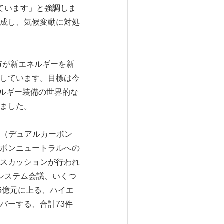
っています」と強調しま
成し、気候変動に対処
、「無錫市が新エネルギーを新
しています。目標は今
ネルギー装備の世界的な
ました。
ovation（デュアルカーボン
ボンニュートラルへの
スカッションが行われ
システム会議、いくつ
6億元に上る、ハイエ
バーする、合計73件