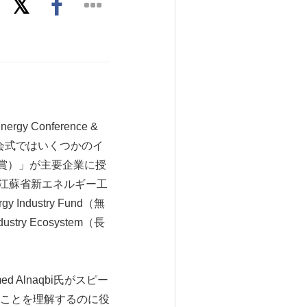
y Conference &
開会式ではいくつかのイ
ン優秀賞）」が主要企業に授
Energy（江蘇省新エネルギー工
dustry Fund（無
stry Ecosystem（長
d Alnaqbi氏がスピー
ことを理解するのに役