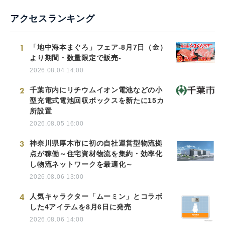
アクセスランキング
1
「地中海本まぐろ」フェア-8月7日（金）
より期間・数量限定で販売-
2026.08.04 14:00
2
千葉市内にリチウムイオン電池などの小
型充電式電池回収ボックスを新たに15カ
所設置
2026.08.05 16:00
3
神奈川県厚木市に初の自社運営型物流拠
点が稼働～住宅資材物流を集約・効率化
し物流ネットワークを最適化～
2026.08.06 13:00
4
人気キャラクター「ムーミン」とコラボ
した4アイテムを8月6日に発売
2026.08.06 14:00