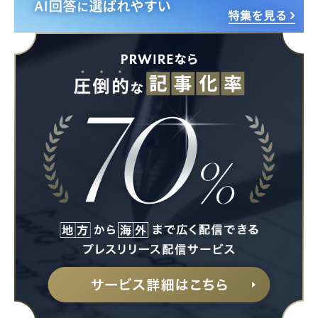
Japanese
English