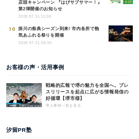
店頭キャンペーン 『はぴサブサマー！』
第2弾開催のお知らせ
2026.07.31 11:00
10
掛川の祭典シーズン到来! 市内各所で熱
気あふれる祭りを開催
2026.07.31 09:30
お客様の声・活用事例
戦略的広報で堺の魅力を全国へ。プレ
スリリースを起点に広がる情報発信の
好循環【堺市様】
導入事例一覧を見る
汐留PR塾