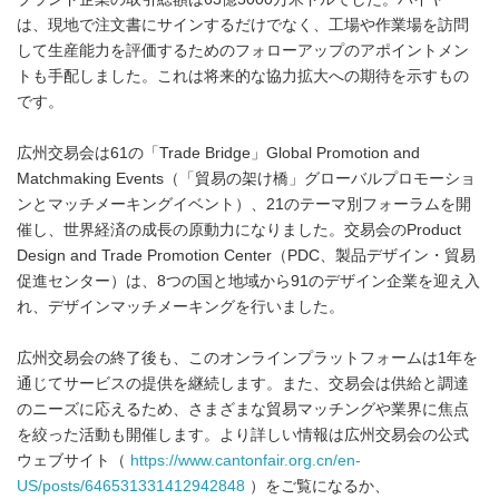
は、現地で注文書にサインするだけでなく、工場や作業場を訪問
して生産能力を評価するためのフォローアップのアポイントメン
トも手配しました。これは将来的な協力拡大への期待を示すもの
です。
広州交易会は61の「Trade Bridge」Global Promotion and
Matchmaking Events（「貿易の架け橋」グローバルプロモーショ
ンとマッチメーキングイベント）、21のテーマ別フォーラムを開
催し、世界経済の成長の原動力になりました。交易会のProduct
Design and Trade Promotion Center（PDC、製品デザイン・貿易
促進センター）は、8つの国と地域から91のデザイン企業を迎え入
れ、デザインマッチメーキングを行いました。
広州交易会の終了後も、このオンラインプラットフォームは1年を
通じてサービスの提供を継続します。また、交易会は供給と調達
のニーズに応えるため、さまざまな貿易マッチングや業界に焦点
を絞った活動も開催します。より詳しい情報は広州交易会の公式
ウェブサイト（
https://www.cantonfair.org.cn/en-
US/posts/646531331412942848
）をご覧になるか、