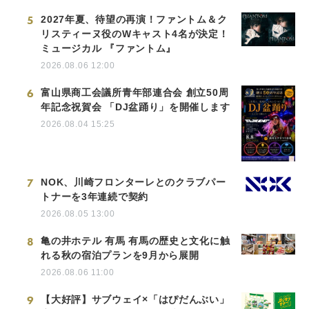
5
2027年夏、待望の再演！ファントム＆ク
リスティーヌ役のWキャスト4名が決定！
ミュージカル 『ファントム』
2026.08.06 12:00
6
富山県商工会議所青年部連合会 創立50周
年記念祝賀会 「DJ盆踊り」を開催します
2026.08.04 15:25
7
NOK、川崎フロンターレとのクラブパー
トナーを3年連続で契約
2026.08.05 13:00
8
亀の井ホテル 有馬 有馬の歴史と文化に触
れる秋の宿泊プランを9月から展開
2026.08.06 11:00
9
【大好評】サブウェイ×「はぴだんぶい」