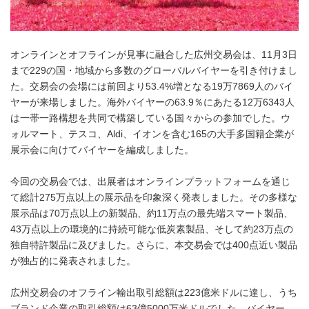
オンラインとオフラインが見事に融合した広州交易会は、11月3日
まで229の国・地域から多数のグローバルバイヤーを引き付けまし
た。交易会の会場には前回より53.4%増となる19万7869人のバイ
ヤーが来場しました。海外バイヤーの63.9％にあたる12万6343人
は一帯一路構想を共同で構築している国々からの参加でした。ウ
ォルマート、テスコ、Aldi、イオンを含む165の大手多国籍企業が
展示会に向けてバイヤーを編成しました。
今回の交易会では、出展者はオンラインプラットフォームを通じ
て総計275万点以上の展示品を印象深く発表しました。その多様な
展示品は70万点以上の新製品、約11万点の最先端スマート製品、
43万点以上の環境的に持続可能な低炭素製品、そして約23万点の
独自特許製品に及びました。さらに、本交易会では400点近い製品
が独占的に発表されました。
広州交易会のオフライン輸出取引総額は223億米ドルに達し、うち
ブランド企業の取引総額は63億5000万米ドルでした。バイヤー