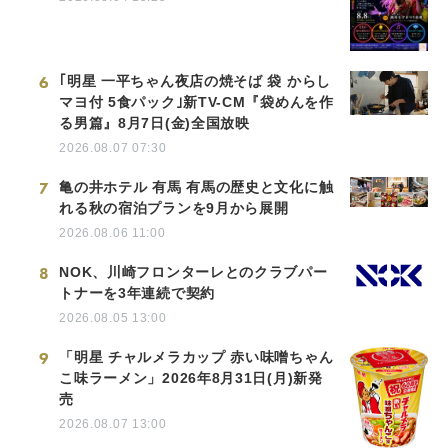
6
｢明星 一平ちゃん夜店の焼そば 袋 からし
マヨ付 5食パック｣新TV-CM『袋めんを作
る男篇』8月7日(金)全国放映
2026.08.07 07:30
7
亀の井ホテル 有馬 有馬の歴史と文化に触
れる秋の宿泊プランを9月から展開
2026.08.06 11:00
8
NOK、川崎フロンターレとのクラブパー
トナーを3年連続で契約
2026.08.05 13:00
9
「明星 チャルメラカップ 赤い味噌ちゃん
こ味ラーメン」2026年8月31日(月)新発
売
2026.08.07 13:00