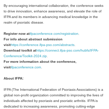
By encouraging international collaboration, the conference seeks
to drive innovation, enhance awareness, and elevate the role of
IFPA and its members in advancing medical knowledge in the
realm of psoriatic disease.
Register now at
ifpaconference.com/registration
.
For info about abstract submission
visit
https://conference.ifpa-pso.com/abstracts
.
Download toolkit at
https://connect.ifpa-pso.com/hubfs/IFPA-
Conference/Toolkit-2024.zip
.
For more information about the conference,
visit
ifpaconference.com
.
About IFPA:
IFPA (The International Federation of Psoriasis Associations) is a
global non-profit organization committed to improving the lives of
individuals affected by psoriasis and psoriatic arthritis. IFPA is
dedicated to increasing awareness, promoting cutting-edge