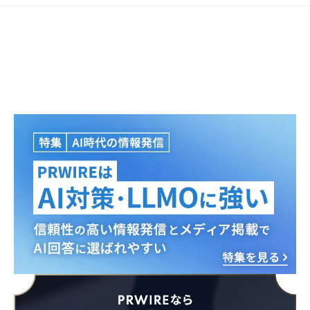
Japanese
English