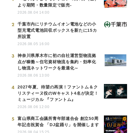
より期間・数量限定で販売-
2026.08.04 14:00
2
千葉市内にリチウムイオン電池などの小
型充電式電池回収ボックスを新たに15カ
所設置
2026.08.05 16:00
3
神奈川県厚木市に初の自社運営型物流拠
点が稼働～住宅資材物流を集約・効率化
し物流ネットワークを最適化～
2026.08.06 13:00
4
2027年夏、待望の再演！ファントム＆ク
リスティーヌ役のWキャスト4名が決定！
ミュージカル 『ファントム』
2026.08.06 12:00
5
富山県商工会議所青年部連合会 創立50周
年記念祝賀会 「DJ盆踊り」を開催します
2026.08.04 15:25