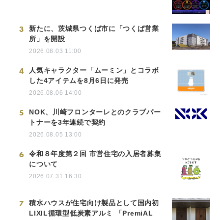
3
新たに、茨城県つくば市に「つくば営業
所」を開設
2026.08.03 11:00
4
人気キャラクター「ムーミン」とコラボ
した4アイテムを8月6日に発売
2026.08.06 14:00
5
NOK、川崎フロンターレとのクラブパー
トナーを3年連続で契約
2026.08.05 13:00
6
令和８年度第２回 市営住宅の入居者募集
について
2026.07.31 16:30
7
積水ハウスが住宅向け製品として国内初
LIXIL循環型低炭素アルミ 「PremiAL