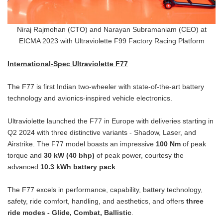
Niraj Rajmohan (CTO) and Narayan Subramaniam (CEO) at
EICMA 2023 with Ultraviolette F99 Factory Racing Platform
International-Spec Ultraviolette F77
The F77 is first Indian two-wheeler with state-of-the-art battery
technology and avionics-inspired vehicle electronics.
Ultraviolette launched the F77 in Europe with deliveries starting in
Q2 2024 with three distinctive variants - Shadow, Laser, and
Airstrike. The F77 model boasts an impressive
100 Nm
of peak
torque and
30 kW (40 bhp)
of peak power, courtesy the
advanced
10.3 kWh battery pack
.
The F77 excels in performance, capability, battery technology,
safety, ride comfort, handling, and aesthetics, and offers
three
ride modes - Glide, Combat, Ballistic
.