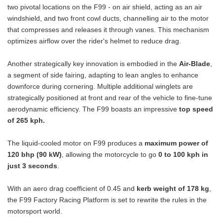
two pivotal locations on the F99 - on air shield, acting as an air
windshield, and two front cowl ducts, channelling air to the motor
that compresses and releases it through vanes. This mechanism
optimizes airflow over the rider's helmet to reduce drag.
Another strategically key innovation is embodied in the
Air-Blade
,
a segment of side fairing, adapting to lean angles to enhance
downforce during cornering. Multiple additional winglets are
strategically positioned at front and rear of the vehicle to fine-tune
aerodynamic efficiency. The F99 boasts an impressive
top speed
of 265 kph.
The liquid-cooled motor on F99 produces a
maximum power of
120 bhp (90 kW)
, allowing the motorcycle to go
0 to 100 kph in
just 3 seconds
.
With an aero drag coefficient of 0.45 and
kerb weight of 178 kg
,
the F99 Factory Racing Platform is set to rewrite the rules in the
motorsport world.