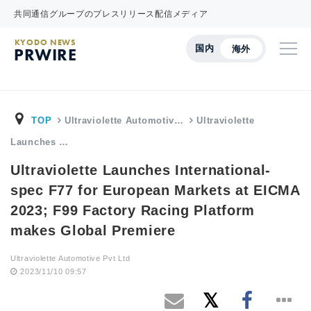
共同通信グループのプレスリリース配信メディア
KYODO NEWS
国内
海外
PRWIRE
TOP
Ultraviolette Automotiv…
Ultraviolette
Launches …
Ultraviolette Launches International-
spec F77 for European Markets at EICMA
2023; F99 Factory Racing Platform
makes Global Premiere
Ultraviolette Automotive Pvt Ltd
2023/11/10 09:57