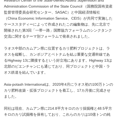
Research Center of the State-owned Assets Supervision and
Administration Commission of the State Council （国務院国有資産
監督管理委員会研究センター、SASAC）と中国経済情報社
（China Economic Information Service、CEIS）が共同で実施した
ケーススタディーによって作成されたこの編集物は、先に北京で
開催された第3回「一帯一路」国際協力フォーラムのシンクタンク
交流に関するテーマ別フォーラムで発表されました。
ラオス中部のカムアン県に位置するカリ肥料プロジェクトは、ラ
オスを縦断し、カンボジアとベトナムを結ぶ重要な交通幹線であ
るHighway 13に隣接するという好立地にあります。Highway 13は
北部のビエンチャンにも通じており、同プロジェクトと中国・ラ
オス鉄道を結んでいます。
Asia-potash Internationalは、2020年4月にラオス初の100万トンの
カリ肥料改築・拡張プロジェクトを着工し、17カ月後に完成させ
ました。
同社は現在、カムアン県に214.8平方キロのカリ採掘権と48.5平方
キロのカリ試掘権を保有しており、これらのカリは10億トンの純