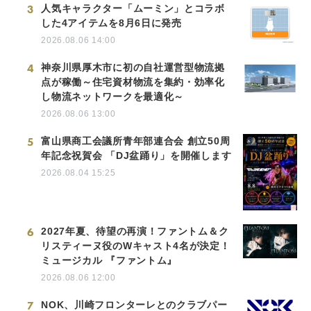
3
人気キャラクター「ムーミン」とコラボ
した4アイテムを8月6日に発売
2026.08.06 14:00
4
神奈川県厚木市に初の自社運営型物流拠
点が稼働～住宅資材物流を集約・効率化
し物流ネットワークを最適化～
2026.08.06 13:00
5
富山県商工会議所青年部連合会 創立50周
年記念祝賀会 「DJ盆踊り」を開催します
2026.08.04 15:25
6
2027年夏、待望の再演！ファントム＆ク
リスティーヌ役のWキャスト4名が決定！
ミュージカル 『ファントム』
2026.08.06 12:00
7
NOK、川崎フロンターレとのクラブパー