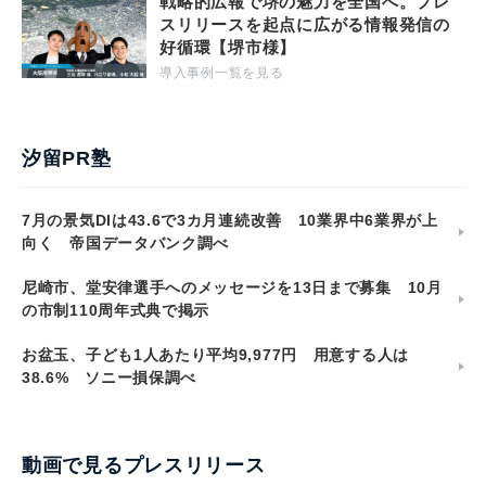
戦略的広報で堺の魅力を全国へ。プレ
スリリースを起点に広がる情報発信の
好循環【堺市様】
導入事例一覧を見る
汐留PR塾
7月の景気DIは43.6で3カ月連続改善 10業界中6業界が上
向く 帝国データバンク調べ
尼崎市、堂安律選手へのメッセージを13日まで募集 10月
の市制110周年式典で掲示
お盆玉、子ども1人あたり平均9,977円 用意する人は
38.6% ソニー損保調べ
動画で見るプレスリリース