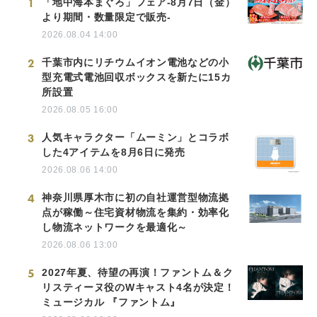
1
「地中海本まぐろ」フェア-8月7日（金）
より期間・数量限定で販売-
2026.08.04 14:00
2
千葉市内にリチウムイオン電池などの小
型充電式電池回収ボックスを新たに15カ
所設置
2026.08.05 16:00
3
人気キャラクター「ムーミン」とコラボ
した4アイテムを8月6日に発売
2026.08.06 14:00
4
神奈川県厚木市に初の自社運営型物流拠
点が稼働～住宅資材物流を集約・効率化
し物流ネットワークを最適化～
2026.08.06 13:00
5
2027年夏、待望の再演！ファントム＆ク
リスティーヌ役のWキャスト4名が決定！
ミュージカル 『ファントム』