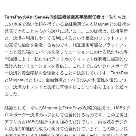
TerraPay
の
Ani Sane
共同創設者兼最高事業責任者
は「私たちは、
この地域で高い信頼を得ている金融機関であるMagnatiとの提携を
発表できることを心から誇りに思います。この提携は、技術革新
と、決済を利用しやすく便利にするという相互のコミットメント
の完璧な融合を象徴するものです。相互運用可能なプラットフォ
ームと最先端のモバイル決済ソリューションにおける私たちの専
門知識により、私たちはアフリカのウォレット保有者に画期的な
受け入れソリューションを提供し、これまでにないクロスボーダ
ー決済と資金移動を合理化することを決意しています。TerraPay
とMagnatiはともに、金融包摂とすべての人の利便性を優先しつ
つ、決済のトレンドと技術に革命を起こしつつあります」と述べ
ました。
結論として、今回のMagnatiとTerraPayの戦略的提携は、UAEをク
ロスボーダー決済のハブとして位置付けるものです。この提携は
アフリカとUAEの結びつきを強めるだけでなく、両地域をデジタ
ル決済の加速的な成長に向けて位置付けています。この新しい決
済方法が提供する利便性とアクセシビリティーは、間違いなく業