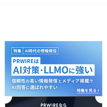
Japanese
English