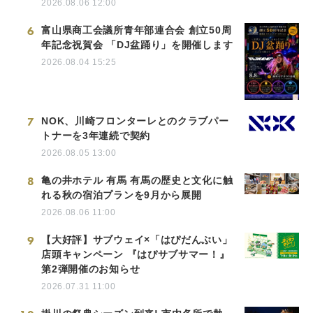
2026.08.06 12:00
6
富山県商工会議所青年部連合会 創立50周
年記念祝賀会 「DJ盆踊り」を開催します
2026.08.04 15:25
7
NOK、川崎フロンターレとのクラブパー
トナーを3年連続で契約
2026.08.05 13:00
8
亀の井ホテル 有馬 有馬の歴史と文化に触
れる秋の宿泊プランを9月から展開
2026.08.06 11:00
9
【大好評】サブウェイ×「はぴだんぶい」
店頭キャンペーン 『はぴサブサマー！』
第2弾開催のお知らせ
2026.07.31 11:00