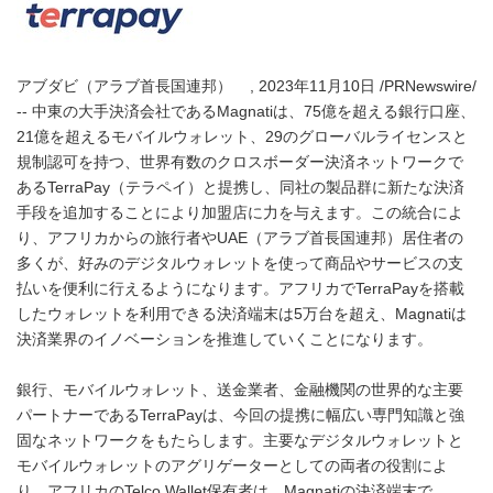
アブダビ（アラブ首長国連邦） , 2023年11月10日 /PRNewswire/
-- 中東の大手決済会社であるMagnatiは、75億を超える銀行口座、
21億を超えるモバイルウォレット、29のグローバルライセンスと
規制認可を持つ、世界有数のクロスボーダー決済ネットワークで
あるTerraPay（テラペイ）と提携し、同社の製品群に新たな決済
手段を追加することにより加盟店に力を与えます。この統合によ
り、アフリカからの旅行者やUAE（アラブ首長国連邦）居住者の
多くが、好みのデジタルウォレットを使って商品やサービスの支
払いを便利に行えるようになります。アフリカでTerraPayを搭載
したウォレットを利用できる決済端末は5万台を超え、Magnatiは
決済業界のイノベーションを推進していくことになります。
銀行、モバイルウォレット、送金業者、金融機関の世界的な主要
パートナーであるTerraPayは、今回の提携に幅広い専門知識と強
固なネットワークをもたらします。主要なデジタルウォレットと
モバイルウォレットのアグリゲーターとしての両者の役割によ
り、アフリカのTelco Wallet保有者は、Magnatiの決済端末で、