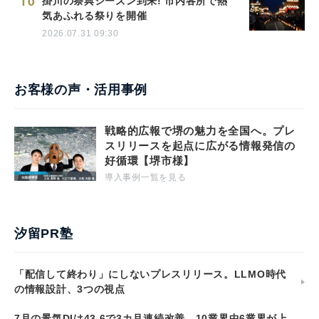
10
掛川の祭典シーズン到来! 市内各所で熱
気あふれる祭りを開催
2026.07.31 09:30
お客様の声・活用事例
戦略的広報で堺の魅力を全国へ。プレ
スリリースを起点に広がる情報発信の
好循環【堺市様】
導入事例一覧を見る
汐留PR塾
「配信して終わり」にしないプレスリリース。LLMO時代
の情報設計、3つの視点
7月の景気DIは43.6で3カ月連続改善 10業界中6業界が上