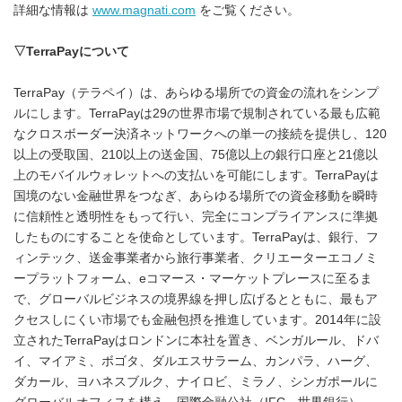
詳細な情報は
www.magnati.com
をご覧ください。
▽
TerraPay
について
TerraPay（テラペイ）は、あらゆる場所での資金の流れをシンプ
ルにします。TerraPayは29の世界市場で規制されている最も広範
なクロスボーダー決済ネットワークへの単一の接続を提供し、120
以上の受取国、210以上の送金国、75億以上の銀行口座と21億以
上のモバイルウォレットへの支払いを可能にします。TerraPayは
国境のない金融世界をつなぎ、あらゆる場所での資金移動を瞬時
に信頼性と透明性をもって行い、完全にコンプライアンスに準拠
したものにすることを使命としています。TerraPayは、銀行、フ
ィンテック、送金事業者から旅行事業者、クリエーターエコノミ
ープラットフォーム、eコマース・マーケットプレースに至るま
で、グローバルビジネスの境界線を押し広げるとともに、最もア
クセスしにくい市場でも金融包摂を推進しています。2014年に設
立されたTerraPayはロンドンに本社を置き、ベンガルール、ドバ
イ、マイアミ、ボゴタ、ダルエスサラーム、カンパラ、ハーグ、
ダカール、ヨハネスブルク、ナイロビ、ミラノ、シンガポールに