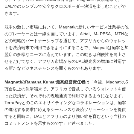
UAEでのシンプルで安全なクロスボーダー決済を楽しむことがで
きます。
競争の激しい市場において、Magnatiの新しいサービスは業界の他
のプレーヤーとは一線を画しています。Airtel、M- PESA、MTNな
どの戦略的パートナーシップを通じて、アフリカからのウォレッ
トを決済端末で利用できるようにすることで、Magnatiは顧客と加
盟店の多様なニーズに応えています。この動きは利便性を向上さ
せるだけでなく、アフリカ市場からのUAE観光客の増加に対応す
る新たなビジネスチャンスを開くものでもあります。
Magnati
の
Ramana Kumar
最高経営責任者
は「今後、Magnatiの5
万台以上の決済端末で、アフリカで普及しているウォレットを使
った決済が、それぞれの現地通貨で利用できるようになります。
TerraPayとのこのエキサイティングなコラボレーションは、顧客
の進化する要求に応えるシームレスな決済ソリューションを提供
すると同時に、UAEとアフリカのより強い絆を育むという当社の
コミットメントを示すものです」と述べました。