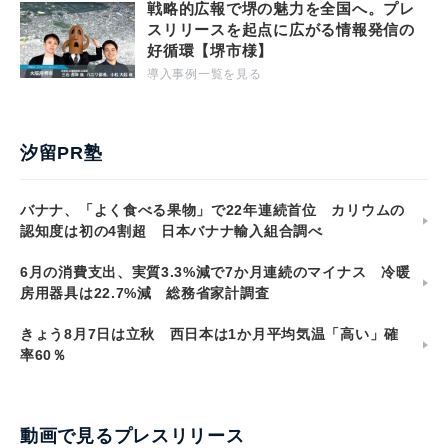
戦略的広報で堺の魅力を全国へ。プレ
スリリースを起点に広がる情報発信の
好循環【堺市様】
導入事例一覧を見る
汐留PR塾
バナナ、「よく食べる果物」で22年連続首位 カリウムの
認知度は初の4割超 日本バナナ輸入組合調べ
6月の消費支出、実質3.3%減で7か月連続のマイナス 冷暖
房用器具は22.7%減 総務省家計調査
きょう8月7日は立秋 西日本は1か月平均気温「高い」確
率60％
動画で見るプレスリリース