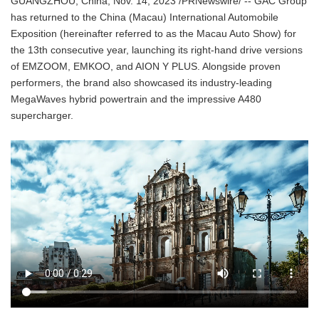
GUANGZHOU, China, Nov. 14, 2023 /PRNewswire/ -- GAC Group
has returned to the China (Macau) International Automobile
Exposition (hereinafter referred to as the Macau Auto Show) for
the 13th consecutive year, launching its right-hand drive versions
of EMZOOM, EMKOO, and AION Y PLUS. Alongside proven
performers, the brand also showcased its industry-leading
MegaWaves hybrid powertrain and the impressive A480
supercharger.