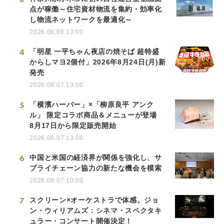
点が稼働～住宅資材物流を集約・効率化
し物流ネットワークを最適化～
2026.08.06 13:00
4
「明星 一平ちゃん夜店の焼そば 超特盛
からしマヨ2個付」2026年8月24日(月)新
発売
2026.08.07 13:00
5
「横濱ハーバー」×「柳原良平 アンク
ル」 限定コラボ商品＆メニューが登場
8月17日から限定販売開始
2026.08.07 13:00
6
中国と米国の経済界が関係を強化し、サ
プライチェーン協力の新たな機会を模索
2026.08.07 10:00
7
スクリーン×オーケストラで体感。ジョ
ン・ウィリアムズ：シネマ・スペクタキ
ュラー・コンサート開催決定！