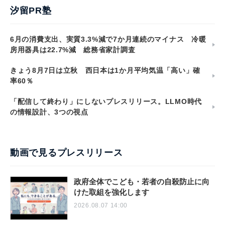
汐留PR塾
6月の消費支出、実質3.3%減で7か月連続のマイナス 冷暖
房用器具は22.7%減 総務省家計調査
きょう8月7日は立秋 西日本は1か月平均気温「高い」確
率60％
「配信して終わり」にしないプレスリリース。LLMO時代
の情報設計、3つの視点
動画で見るプレスリリース
政府全体でこども・若者の自殺防止に向
けた取組を強化します
2026.08.07 14:00