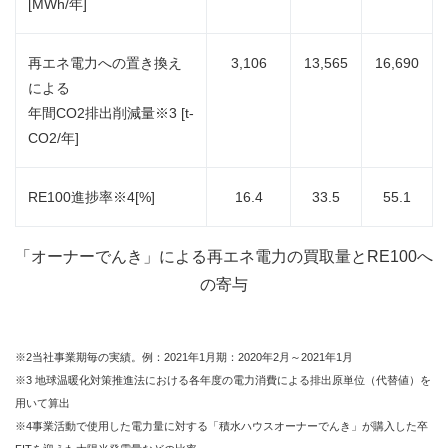
[MWh/年]
再エネ電力への置き換え
3,106
13,565
16,690
による
年間CO2排出削減量※3 [t-
CO2/年]
RE100進捗率※4[%]
16.4
33.5
55.1
「オーナーでんき」による再エネ電力の買取量とRE100へ
の寄与
※2当社事業期毎の実績。例：2021年1月期：2020年2月～2021年1月
※3 地球温暖化対策推進法における各年度の電力消費による排出原単位（代替値）を
用いて算出
※4事業活動で使用した電力量に対する「積水ハウスオーナーでんき」が購入した卒