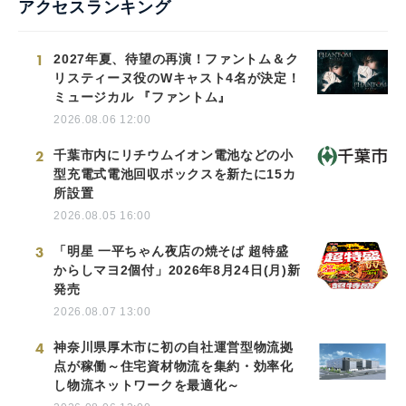
アクセスランキング
1
2027年夏、待望の再演！ファントム＆ク
リスティーヌ役のWキャスト4名が決定！
ミュージカル 『ファントム』
2026.08.06 12:00
2
千葉市内にリチウムイオン電池などの小
型充電式電池回収ボックスを新たに15カ
所設置
2026.08.05 16:00
3
「明星 一平ちゃん夜店の焼そば 超特盛
からしマヨ2個付」2026年8月24日(月)新
発売
2026.08.07 13:00
4
神奈川県厚木市に初の自社運営型物流拠
点が稼働～住宅資材物流を集約・効率化
し物流ネットワークを最適化～