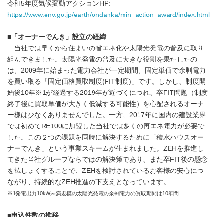
令和5年度気候変動アクションHP:
https://www.env.go.jp/earth/ondanka/min_action_award/index.html
■
「オーナーでんき」設立の経緯
当社では早くから住まいの省エネ化や太陽光発電の普及に取り
組んできました。太陽光発電の普及に大きな役割を果たしたの
は、2009年に始まった電力会社が一定期間、固定単価で余剰電力
を買い取る「固定価格買取制度(FIT制度)」です。しかし、制度開
始後10年※1が経過する2019年が近づくにつれ、卒FIT問題（制度
終了後に買取単価が大きく低減する可能性）を心配されるオーナ
ー様は少なくありませんでした。一方、2017年に国内の建設業界
では初めてRE100に加盟した当社では多くの再エネ電力が必要で
した。この２つの課題を同時に解決するために「積水ハウスオー
ナーでんき」という事業スキームが生まれました。ZEHを推進し
てきた当社グループならではの解決策であり、また卒FIT後の懸念
を払しょくすることで、ZEHを検討されているお客様の安心につ
ながり、持続的なZEH推進の下支えとなっています。
※1発電出力10kW未満規模の太陽光発電の余剰電力の買取期間は10年間
■
申込件数の推移