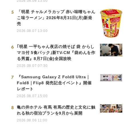
2026.08.06 13:00
5
「明星 チャルメラカップ 赤い味噌ちゃん
こ味ラーメン」2026年8月31日(月)新発
売
2026.08.07 13:00
6
｢明星 一平ちゃん夜店の焼そば 袋 からし
マヨ付 5食パック｣新TV-CM『袋めんを作
る男篇』8月7日(金)全国放映
2026.08.07 07:30
7
『Samsung Galaxy Z Fold8 Ultra｜
Fold8｜Flip8 発売記念イベント』開催
レポート
2026.08.07 15:00
8
亀の井ホテル 有馬 有馬の歴史と文化に触
れる秋の宿泊プランを9月から展開
2026.08.06 11:00