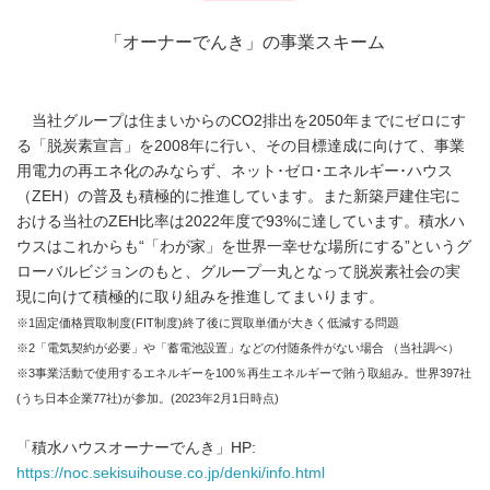
「オーナーでんき」の事業スキーム
当社グループは住まいからのCO2排出を2050年までにゼロにす
る「脱炭素宣言」を2008年に行い、その目標達成に向けて、事業
用電力の再エネ化のみならず、ネット･ゼロ･エネルギー･ハウス
（ZEH）の普及も積極的に推進しています。また新築戸建住宅に
おける当社のZEH比率は2022年度で93%に達しています。積水ハ
ウスはこれからも“「わが家」を世界一幸せな場所にする”というグ
ローバルビジョンのもと、グループ一丸となって脱炭素社会の実
現に向けて積極的に取り組みを推進してまいります。
※1固定価格買取制度(FIT制度)終了後に買取単価が大きく低減する問題
※2「電気契約が必要」や「蓄電池設置」などの付随条件がない場合 （当社調べ）
※3事業活動で使用するエネルギーを100％再生エネルギーで賄う取組み。世界397社
(うち日本企業77社)が参加。(2023年2月1日時点)
「積水ハウスオーナーでんき」HP:
https://noc.sekisuihouse.co.jp/denki/info.html