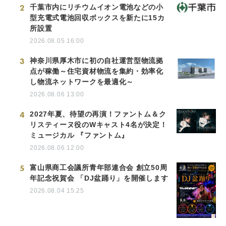
2
千葉市内にリチウムイオン電池などの小
型充電式電池回収ボックスを新たに15カ
所設置
2026.08.05 16:00
3
神奈川県厚木市に初の自社運営型物流拠
点が稼働～住宅資材物流を集約・効率化
し物流ネットワークを最適化～
2026.08.06 13:00
4
2027年夏、待望の再演！ファントム＆ク
リスティーヌ役のWキャスト4名が決定！
ミュージカル 『ファントム』
2026.08.06 12:00
5
富山県商工会議所青年部連合会 創立50周
年記念祝賀会 「DJ盆踊り」を開催します
2026.08.04 15:25