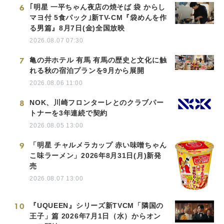
6
｢明星 一平ちゃん夜店の焼そば 袋 からし
マヨ付 5食パック｣新TV-CM『袋めんを作
る男篇』8月7日(金)全国放映
2026.08.07 07:30
7
亀の井ホテル 有馬 有馬の歴史と文化に触
れる秋の宿泊プランを9月から展開
2026.08.06 11:00
8
NOK、川崎フロンターレとのクラブパー
トナーを3年連続で契約
2026.08.05 13:00
9
「明星 チャルメラカップ 赤い味噌ちゃん
こ味ラーメン」2026年8月31日(月)新発
売
2026.08.07 13:00
10
『UQUEEN』シリーズ新TVCM「隣国の
王子」篇 2026年7月1日（水）からオン