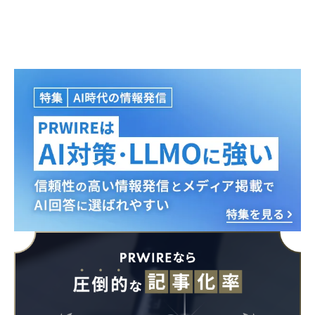
Japanese
English