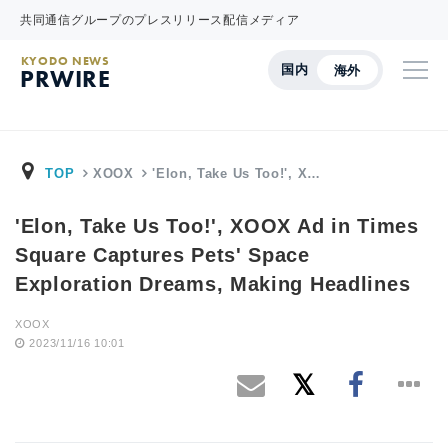
共同通信グループのプレスリリース配信メディア
KYODO NEWS
国内
海外
PRWIRE
TOP
XOOX
'Elon, Take Us Too!', X…
'Elon, Take Us Too!', XOOX Ad in Times
Square Captures Pets' Space
Exploration Dreams, Making Headlines
XOOX
2023/11/16 10:01