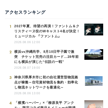
アクセスランキング
1
2027年夏、待望の再演！ファントム＆ク
リスティーヌ役のWキャスト4名が決定！
ミュージカル 『ファントム』
2026.08.06 12:00
2
横浜vs沖縄尚学、8月10日甲子園で激
突 チケット完売の注目カード…28年前
にも横浜が演じた“伝説の一戦”
2026.08.07 19:00
3
神奈川県厚木市に初の自社運営型物流拠
点が稼働～住宅資材物流を集約・効率化
し物流ネットワークを最適化～
2026.08.06 13:00
4
「横濱ハーバー」×「柳原良平 アンク
ル」 限定コラボ商品＆メニューが登場