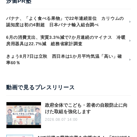
汐留PR塾
バナナ、「よく食べる果物」で22年連続首位 カリウムの
認知度は初の4割超 日本バナナ輸入組合調べ
6月の消費支出、実質3.3%減で7か月連続のマイナス 冷暖
房用器具は22.7%減 総務省家計調査
きょう8月7日は立秋 西日本は1か月平均気温「高い」確
率60％
動画で見るプレスリリース
政府全体でこども・若者の自殺防止に向
けた取組を強化します
2026.08.07 14:00