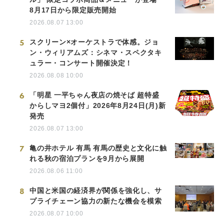
8月17日から限定販売開始
2026.08.07 13:00
5
スクリーン×オーケストラで体感。ジョ
ン・ウィリアムズ：シネマ・スペクタキ
ュラー・コンサート開催決定！
2026.08.08 10:00
6
「明星 一平ちゃん夜店の焼そば 超特盛
からしマヨ2個付」2026年8月24日(月)新
発売
2026.08.07 13:00
7
亀の井ホテル 有馬 有馬の歴史と文化に触
れる秋の宿泊プランを9月から展開
2026.08.06 11:00
8
中国と米国の経済界が関係を強化し、サ
プライチェーン協力の新たな機会を模索
2026.08.07 10:00