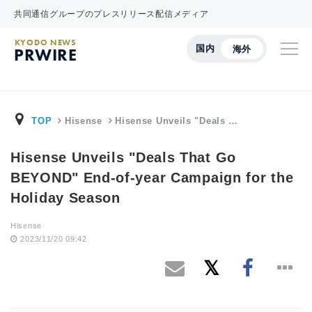
共同通信グループのプレスリリース配信メディア
KYODO NEWS
国内
海外
PRWIRE
TOP
Hisense
Hisense Unveils "Deals …
Hisense Unveils "Deals That Go
BEYOND" End-of-year Campaign for the
Holiday Season
Hisense
2023/11/20 09:42