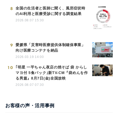
8
全国の生活者と医師に聞く、風邪症状時
のAI利用と医療受診に関する調査結果
2026.08.07 15:30
9
愛媛県「災害時医療提供体制確保事業」
向け医療コンテナを納品
2026.03.19 14:00
10
｢明星 一平ちゃん夜店の焼そば 袋 からし
マヨ付 5食パック｣新TV-CM『袋めんを作
る男篇』8月7日(金)全国放映
2026.08.07 07:30
お客様の声・活用事例