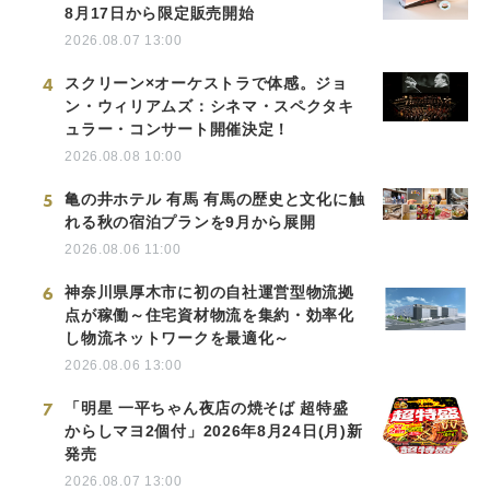
8月17日から限定販売開始
2026.08.07 13:00
4
スクリーン×オーケストラで体感。ジョ
ン・ウィリアムズ：シネマ・スペクタキ
ュラー・コンサート開催決定！
2026.08.08 10:00
5
亀の井ホテル 有馬 有馬の歴史と文化に触
れる秋の宿泊プランを9月から展開
2026.08.06 11:00
6
神奈川県厚木市に初の自社運営型物流拠
点が稼働～住宅資材物流を集約・効率化
し物流ネットワークを最適化～
2026.08.06 13:00
7
「明星 一平ちゃん夜店の焼そば 超特盛
からしマヨ2個付」2026年8月24日(月)新
発売
2026.08.07 13:00