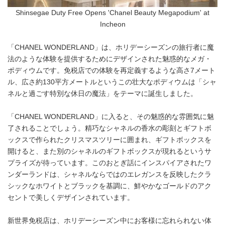
Shinsegae Duty Free Opens 'Chanel Beauty Megapodium' at
Incheon
「CHANEL WONDERLAND」は、ホリデーシーズンの旅行者に魔
法のような体験を提供するためにデザインされた魅惑的なメガ・
ポディウムです。免税店での体験を再定義するような高さ7メート
ル、広さ約130平方メートルというこの壮大なポディウムは「シャ
ネルと過ごす特別な休日の魔法」をテーマに誕生しました。
「CHANEL WONDERLAND」に入ると、その魅惑的な雰囲気に魅
了されることでしょう。精巧なシャネルの香水の彫刻とギフトボ
ックスで作られたクリスマスツリーに囲まれ、ギフトボックスを
開けると、また別のシャネルのギフトボックスが現れるというサ
プライズが待っています。このおとぎ話にインスパイアされたワ
ンダーランドは、シャネルならではのエレガンスを反映したクラ
シックなホワイトとブラックを基調に、鮮やかなゴールドのアク
セントで美しくデザインされています。
新世界免税店は、ホリデーシーズン中にお客様に忘れられない体