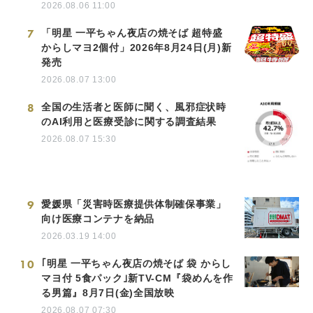
2026.08.06 11:00
7
「明星 一平ちゃん夜店の焼そば 超特盛
からしマヨ2個付」2026年8月24日(月)新
発売
2026.08.07 13:00
8
全国の生活者と医師に聞く、風邪症状時
のAI利用と医療受診に関する調査結果
2026.08.07 15:30
9
愛媛県「災害時医療提供体制確保事業」
向け医療コンテナを納品
2026.03.19 14:00
10
｢明星 一平ちゃん夜店の焼そば 袋 からし
マヨ付 5食パック｣新TV-CM『袋めんを作
る男篇』8月7日(金)全国放映
2026.08.07 07:30