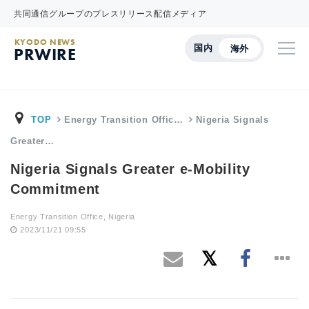
共同通信グループのプレスリリース配信メディア
KYODO NEWS
国内
海外
PRWIRE
TOP
Energy Transition Offic…
Nigeria Signals
Greater…
Nigeria Signals Greater e-Mobility
Commitment
Energy Transition Office, Nigeria
2023/11/21 09:55