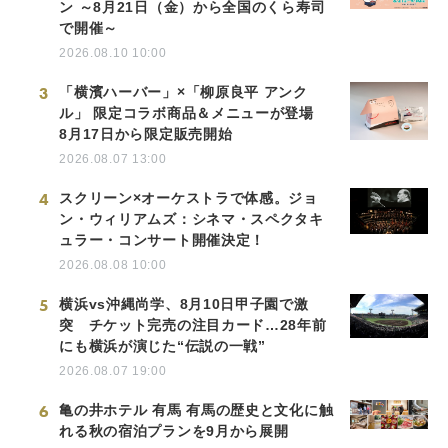
ン ～8月21日（金）から全国のくら寿司
で開催～
2026.08.10 10:00
3
「横濱ハーバー」×「柳原良平 アンク
ル」 限定コラボ商品＆メニューが登場
8月17日から限定販売開始
2026.08.07 13:00
4
スクリーン×オーケストラで体感。ジョ
ン・ウィリアムズ：シネマ・スペクタキ
ュラー・コンサート開催決定！
2026.08.08 10:00
5
横浜vs沖縄尚学、8月10日甲子園で激
突 チケット完売の注目カード…28年前
にも横浜が演じた“伝説の一戦”
2026.08.07 19:00
6
亀の井ホテル 有馬 有馬の歴史と文化に触
れる秋の宿泊プランを9月から展開