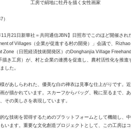
工房で絹地に牡丹を描く女性画家
837）
11月21日新華社＝共同通信JBN】日照市でこのほど開催された「En
elopment of Villages（企業が促進する村の開発）」会議で、Rizhao E
ment Zone（日照経済技術開発区）のDonghanjia Village Freehand 
韓家村手描き工房）が、村と企業の連携を促進し、農村活性化を推
ました。
様があしらわれた、優美な白の禅衣は見事な仕上がりです。近
画が描かれています。スカーフからバッグ、靴に至るまで、あ
、その美しさを表現しています。
的な技術を習得するためのプラットフォームとして機能し、中
もいます。重要な文化創造プロジェクトとして、この工房はコ