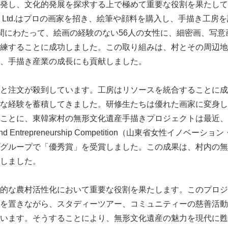
発し、文化的発展を探求する上で極めて重要な役割を果たしてい
Pulp Co., Ltd.はプロの画家を招き、絵筆や顔料を購入し、手描き
間にわたって、絵画の経験のない56人の女性に、細密画、写意
練することに成功しました。この取り組みは、村とその周辺地
、手描き産業の成長にも貢献しました。
と注文が殺到しています。工房はリソースを統合することに成
な経験を蓄積してきました。研修生たちは優れた画家に変身し
ことに、東韓家村の無形文化遺産手描きプロジェクトは最近、第5回
ion and Entrepreneurship Competition（山東省女性イノ
グループで「優秀賞」を受賞しました。この成果は、村内の無
しました。
的な農村活性化において重要な役割を果たします。このプロジ
を置きながら、スタディーツアー、コミュニティーの慈善活動
います。そうすることにより、無形文化遺産の魅力を現代に甦