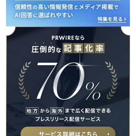
Japanese
English