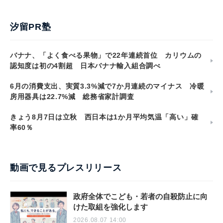
汐留PR塾
バナナ、「よく食べる果物」で22年連続首位 カリウムの
認知度は初の4割超 日本バナナ輸入組合調べ
6月の消費支出、実質3.3%減で7か月連続のマイナス 冷暖
房用器具は22.7%減 総務省家計調査
きょう8月7日は立秋 西日本は1か月平均気温「高い」確
率60％
動画で見るプレスリリース
政府全体でこども・若者の自殺防止に向
けた取組を強化します
2026.08.07 14:00