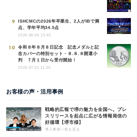
9
ISHCMCの2026年卒業生、2人がIBで満
点、学年平均34.5点
2026.08.06 15:40
10
令和８年８月８日記念 記念メダルと記
念カバーの特別セット・８.８.８開運小
判 ７月１日から受付開始！
2026.07.01 11:30
お客様の声・活用事例
戦略的広報で堺の魅力を全国へ。プレ
スリリースを起点に広がる情報発信の
好循環【堺市様】
導入事例一覧を見る