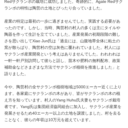
Redサクランボの栽培に成功しました。奇跡的に、Agate Redサク
ランボの特性は陶営の土地とぴったり合っていました。
産業の特定は最初の一歩に過ぎませんでした。実践する必要があ
ったのです。しかし、当時、陶営村の村人の多くは主にタイルや
陶器を作って生計を立てていました。産業発展の初期段階の難し
さを思い出してXiao Jun氏は「過去には、山腹地帯全体に粘土の
窯が散らばり、陶営村の空は灰色に覆われていました。村人には
サクランボ産業開発という考えはありませんでした。われわれは
一軒一軒戸別訪問して彼らと話し、苗木や肥料の無料配布、政策
補助金などさまざまな方法でサクランボ植樹を推進しました」と
語りました。
今や、陶営村の全サクランボ植樹地域は5000エーカー近くに上り
ます。各家庭にサクランボの木があり、皆がサクランボの木の植
え方を知っています。村人のYang Huhu氏夫妻もサクランボ栽培
者です。Yang氏は集団経済協同組合に加入し、サクランボ産業を
発展させるため40エーカー以上の土地を譲渡しました。村を去る
ことなく、彼らの年収は10万元を超えています。