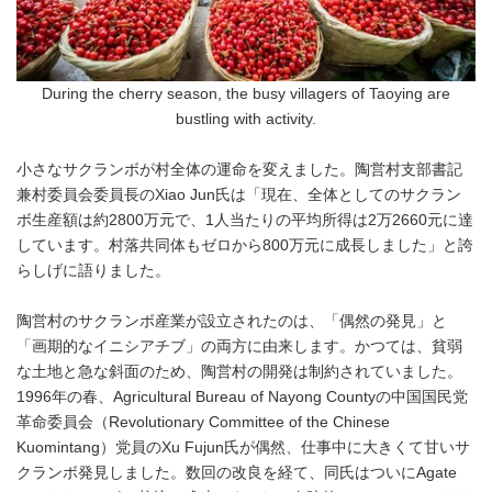
During the cherry season, the busy villagers of Taoying are
bustling with activity.
小さなサクランボが村全体の運命を変えました。陶営村支部書記
兼村委員会委員長のXiao Jun氏は「現在、全体としてのサクラン
ボ生産額は約2800万元で、1人当たりの平均所得は2万2660元に達
しています。村落共同体もゼロから800万元に成長しました」と誇
らしげに語りました。
陶営村のサクランボ産業が設立されたのは、「偶然の発見」と
「画期的なイニシアチブ」の両方に由来します。かつては、貧弱
な土地と急な斜面のため、陶営村の開発は制約されていました。
1996年の春、Agricultural Bureau of Nayong Countyの中国国民党
革命委員会（Revolutionary Committee of the Chinese
Kuomintang）党員のXu Fujun氏が偶然、仕事中に大きくて甘いサ
クランボ発見しました。数回の改良を経て、同氏はついにAgate