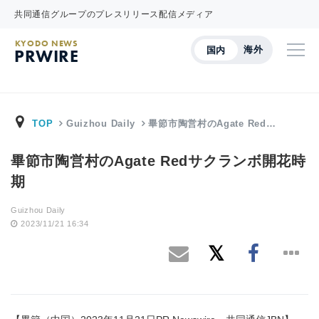
共同通信グループのプレスリリース配信メディア
KYODO NEWS
海外
国内
PRWIRE
TOP
Guizhou Daily
畢節市陶営村のAgate Red…
畢節市陶営村のAgate Redサクランボ開花時
期
Guizhou Daily
2023/11/21 16:34