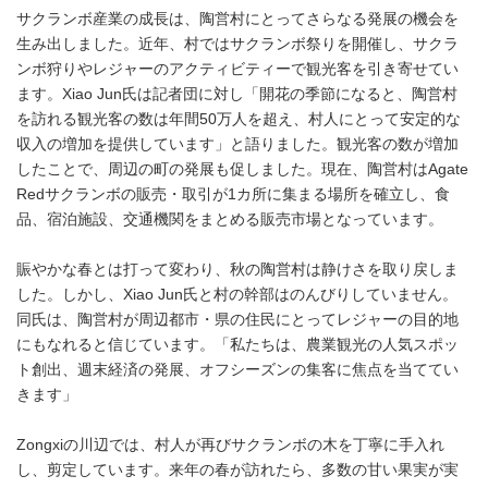
サクランボ産業の成長は、陶営村にとってさらなる発展の機会を
生み出しました。近年、村ではサクランボ祭りを開催し、サクラ
ンボ狩りやレジャーのアクティビティーで観光客を引き寄せてい
ます。Xiao Jun氏は記者団に対し「開花の季節になると、陶営村
を訪れる観光客の数は年間50万人を超え、村人にとって安定的な
収入の増加を提供しています」と語りました。観光客の数が増加
したことで、周辺の町の発展も促しました。現在、陶営村はAgate
Redサクランボの販売・取引が1カ所に集まる場所を確立し、食
品、宿泊施設、交通機関をまとめる販売市場となっています。
賑やかな春とは打って変わり、秋の陶営村は静けさを取り戻しま
した。しかし、Xiao Jun氏と村の幹部はのんびりしていません。
同氏は、陶営村が周辺都市・県の住民にとってレジャーの目的地
にもなれると信じています。「私たちは、農業観光の人気スポッ
ト創出、週末経済の発展、オフシーズンの集客に焦点を当ててい
きます」
Zongxiの川辺では、村人が再びサクランボの木を丁寧に手入れ
し、剪定しています。来年の春が訪れたら、多数の甘い果実が実