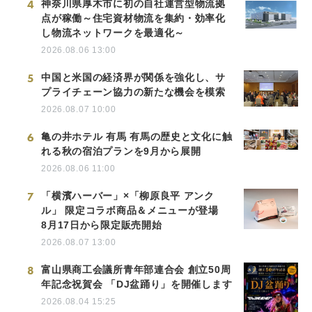
4
神奈川県厚木市に初の自社運営型物流拠
点が稼働～住宅資材物流を集約・効率化
し物流ネットワークを最適化～
2026.08.06 13:00
5
中国と米国の経済界が関係を強化し、サ
プライチェーン協力の新たな機会を模索
2026.08.07 10:00
6
亀の井ホテル 有馬 有馬の歴史と文化に触
れる秋の宿泊プランを9月から展開
2026.08.06 11:00
7
「横濱ハーバー」×「柳原良平 アンク
ル」 限定コラボ商品＆メニューが登場
8月17日から限定販売開始
2026.08.07 13:00
8
富山県商工会議所青年部連合会 創立50周
年記念祝賀会 「DJ盆踊り」を開催します
2026.08.04 15:25