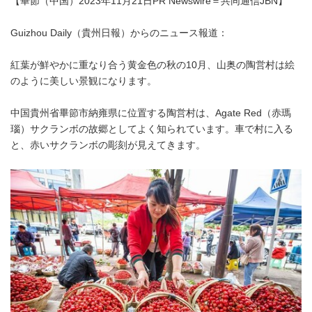
【畢節（中国）2023年11月21日PR Newswire＝共同通信JBN】
Guizhou Daily（貴州日報）からのニュース報道：
紅葉が鮮やかに重なり合う黄金色の秋の10月、山奥の陶営村は絵
のように美しい景観になります。
中国貴州省畢節市納雍県に位置する陶営村は、Agate Red（赤瑪
瑙）サクランボの故郷としてよく知られています。車で村に入る
と、赤いサクランボの彫刻が見えてきます。