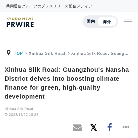
共同通信グループのプレスリリース配信メディア
KYODO NEWS
国内
海外
PRWIRE
TOP
Xinhua Silk Road
Xinhua Silk Road: Guang…
Xinhua Silk Road: Guangzhou's Nansha
District delves into boosting climate
finance for green, high-quality
development
Xinhua Silk Road
2023/11/22 18:28