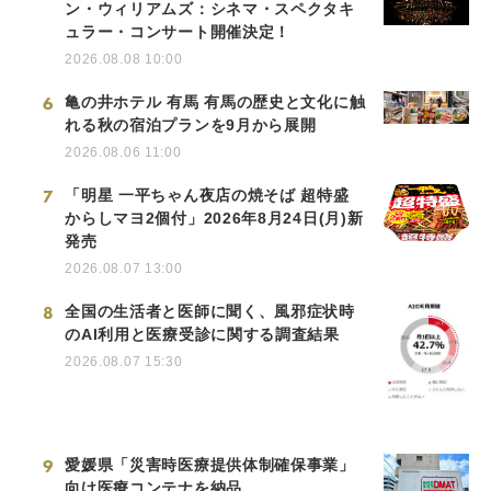
ン・ウィリアムズ：シネマ・スペクタキ
ュラー・コンサート開催決定！
2026.08.08 10:00
6
亀の井ホテル 有馬 有馬の歴史と文化に触
れる秋の宿泊プランを9月から展開
2026.08.06 11:00
7
「明星 一平ちゃん夜店の焼そば 超特盛
からしマヨ2個付」2026年8月24日(月)新
発売
2026.08.07 13:00
8
全国の生活者と医師に聞く、風邪症状時
のAI利用と医療受診に関する調査結果
2026.08.07 15:30
9
愛媛県「災害時医療提供体制確保事業」
向け医療コンテナを納品