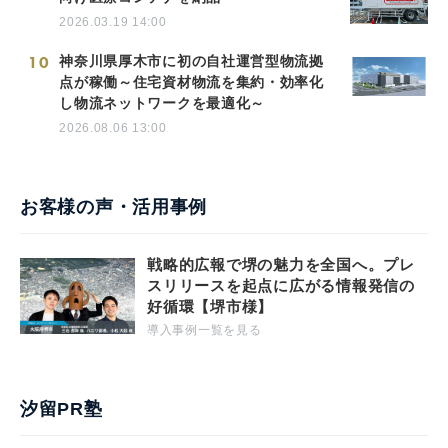
2026.03.19 14:00
10
神奈川県厚木市に初の自社運営型物流拠
点が稼働～住宅資材物流を集約・効率化
し物流ネットワークを最適化～
2026.08.06 13:00
お客様の声・活用事例
戦略的広報で堺の魅力を全国へ。プレ
スリリースを起点に広がる情報発信の
好循環【堺市様】
導入事例一覧を見る
汐留PR塾