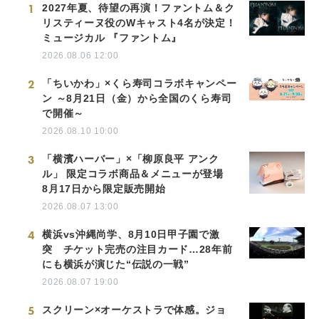
1
2027年夏、待望の再演！ファントム＆ク
リスティーヌ役のWキャスト4名が決定！
ミュージカル 『ファントム』
2026.08.06 12:00
2
「ちいかわ」×くら寿司コラボキャンペー
ン ～8月21日（金）から全国のくら寿司
で開催～
2026.08.10 10:00
3
「横濱ハーバー」×「柳原良平 アンク
ル」 限定コラボ商品＆メニューが登場
8月17日から限定販売開始
2026.08.07 13:00
4
横浜vs沖縄尚学、8月10日甲子園で激
突 チケット完売の注目カード…28年前
にも横浜が演じた“伝説の一戦”
2026.08.07 19:00
5
スクリーン×オーケストラで体感。ジョ