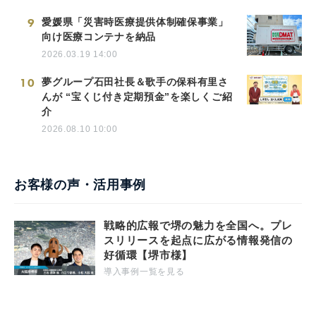
9
愛媛県「災害時医療提供体制確保事業」
向け医療コンテナを納品
2026.03.19 14:00
10
夢グループ石田社長＆歌手の保科有里さ
んが “宝くじ付き定期預金”を楽しくご紹
介
2026.08.10 10:00
お客様の声・活用事例
戦略的広報で堺の魅力を全国へ。プレ
スリリースを起点に広がる情報発信の
好循環【堺市様】
導入事例一覧を見る