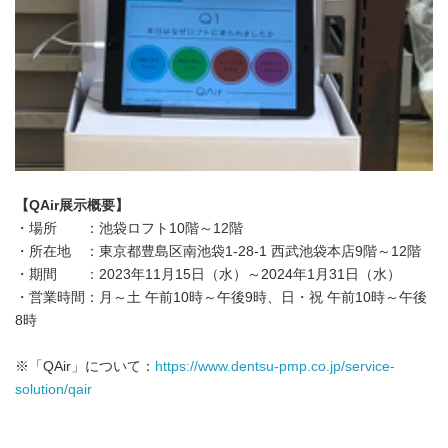
【
QAir
展示概要】
・場所 ：池袋ロフト10階～12階
・所在地 ：東京都豊島区南池袋1-28-1 西武池袋本店9階～12階
・期間 ：2023年11月15日（水）～2024年1月31日（水）
・営業時間：月～土 午前10時～午後9時、日・祝 午前10時～午後
8時
※「QAir」について：
https://www.dentsu-pmp.co.jp/service-
solution/qair