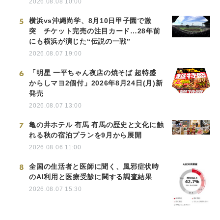
2026.08.08 10:00
5
横浜vs沖縄尚学、8月10日甲子園で激
突 チケット完売の注目カード…28年前
にも横浜が演じた“伝説の一戦”
2026.08.07 19:00
6
「明星 一平ちゃん夜店の焼そば 超特盛
からしマヨ2個付」2026年8月24日(月)新
発売
2026.08.07 13:00
7
亀の井ホテル 有馬 有馬の歴史と文化に触
れる秋の宿泊プランを9月から展開
2026.08.06 11:00
8
全国の生活者と医師に聞く、風邪症状時
のAI利用と医療受診に関する調査結果
2026.08.07 15:30