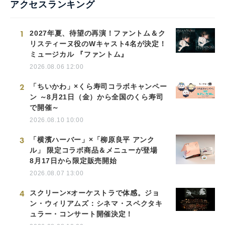
アクセスランキング
1
2027年夏、待望の再演！ファントム＆ク
リスティーヌ役のWキャスト4名が決定！
ミュージカル 『ファントム』
2026.08.06 12:00
2
「ちいかわ」×くら寿司コラボキャンペー
ン ～8月21日（金）から全国のくら寿司
で開催～
2026.08.10 10:00
3
「横濱ハーバー」×「柳原良平 アンク
ル」 限定コラボ商品＆メニューが登場
8月17日から限定販売開始
2026.08.07 13:00
4
スクリーン×オーケストラで体感。ジョ
ン・ウィリアムズ：シネマ・スペクタキ
ュラー・コンサート開催決定！