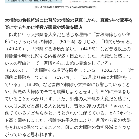
大掃除の負担軽減には普段の掃除の見直しから。直近
5
年で家事を
楽にするために半数が家電や設備を購入
師走に行う大掃除を大変だと感じる理由に「普段掃除しない箇
所にたまった汚れの掃除」（50.9%）をはじめ、「時間がかかる」
（49.4％）、「掃除する場所が多い」（44.9％）など普段以上の
掃除量や時間に関する内容が多く目立ちました。大変だと感じな
い人の理由として「普段からこまめに掃除をしている」
（33.8%）、「大掃除する場所を限定している」（28.2%）、「計
画的に掃除をしている」（19.7％）、「12月より前に大掃除をし
ている」（18.3%）など普段の掃除が大掃除に影響していること
や、師走の大掃除で全てを網羅しようとせず、計画的に掃除をし
ていることがわかります。また、師走の大掃除を大変だと感じな
い人は大変だと感じる人と比較し、普段の家の状態を「きれいに
保てている／どちらかというときれいに保てている」と8.2ポイン
ト高く回答しました。掃除やお手入れにより、普段から家の状態
をきれいに保てていることで、師走の大掃除の負担軽減にもつな
がっていると思われます。