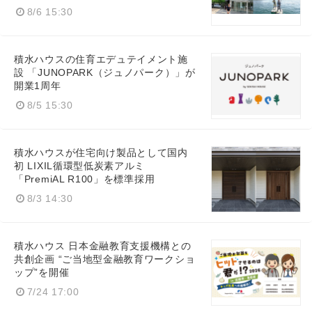
8/6 15:30
積水ハウスの住育エデュテイメント施
設 「JUNOPARK（ジュノパーク）」が
開業1周年
8/5 15:30
積水ハウスが住宅向け製品として国内
初 LIXIL循環型低炭素アルミ
「PremiAL R100」を標準採用
8/3 14:30
積水ハウス 日本金融教育支援機構との
共創企画 “ご当地型金融教育ワークショ
ップ”を開催
7/24 17:00