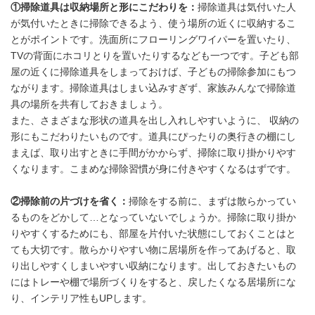
①掃除道具は収納場所と形にこだわりを：
掃除道具は気付いた人
English
が気付いたときに掃除できるよう、使う場所の近くに収納するこ
とがポイントです。洗面所にフローリングワイパーを置いたり、
TVの背面にホコリとりを置いたりするなども一つです。子ども部
屋の近くに掃除道具をしまっておけば、子どもの掃除参加にもつ
ながります。掃除道具はしまい込みすぎず、家族みんなで掃除道
具の場所を共有しておきましょう。
また、さまざまな形状の道具を出し入れしやすいように、 収納の
形にもこだわりたいものです。道具にぴったりの奥行きの棚にし
まえば、取り出すときに手間がかからず、掃除に取り掛かりやす
くなります。こまめな掃除習慣が身に付きやすくなるはずです。
②掃除前の片づけを省く：
掃除をする前に、まずは散らかってい
るものをどかして…となっていないでしょうか。掃除に取り掛か
りやすくするためにも、部屋を片付いた状態にしておくことはと
ても大切です。散らかりやすい物に居場所を作ってあげると、取
り出しやすくしまいやすい収納になります。出しておきたいもの
にはトレーや棚で場所づくりをすると、戻したくなる居場所にな
り、インテリア性もUPします。