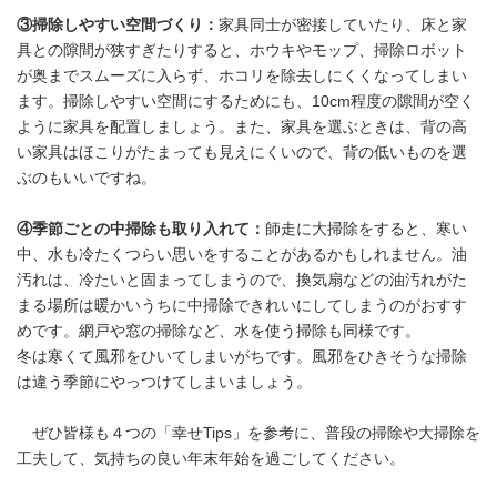
③掃除しやすい空間づくり：
家具同士が密接していたり、床と家
具との隙間が狭すぎたりすると、ホウキやモップ、掃除ロボット
が奥までスムーズに入らず、ホコリを除去しにくくなってしまい
ます。掃除しやすい空間にするためにも、10cm程度の隙間が空く
ように家具を配置しましょう。また、家具を選ぶときは、背の高
い家具はほこりがたまっても見えにくいので、背の低いものを選
ぶのもいいですね。
④季節ごとの中掃除も取り入れて：
師走に大掃除をすると、寒い
中、水も冷たくつらい思いをすることがあるかもしれません。油
汚れは、冷たいと固まってしまうので、換気扇などの油汚れがた
まる場所は暖かいうちに中掃除できれいにしてしまうのがおすす
めです。網戸や窓の掃除など、水を使う掃除も同様です。
冬は寒くて風邪をひいてしまいがちです。風邪をひきそうな掃除
は違う季節にやっつけてしまいましょう。
ぜひ皆様も４つの「幸せTips」を参考に、普段の掃除や大掃除を
工夫して、気持ちの良い年末年始を過ごしてください。