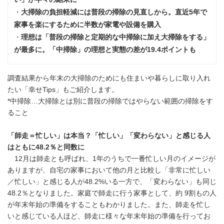
・
大掃除の負担軽減には普段の掃除の見直しから。直近
5
年で
家事を楽にするために半数が家電や設備を購入
・
理想は「普段の掃除と定期的な中掃除に加え大掃除をする」
が最多に。「中掃除」の理想と実態の差が
19.4
ポイントも
調査結果から年末の大掃除のためにも住まいや暮らしに取り入れ
たい「幸せTips」もご紹介します。
*中掃除…大掃除とは別に普段の掃除ではやらない範囲の掃除をす
ること
「師走＝忙しい」は本当？「忙しい」「変わらない」と感じる人
はともに
48.2
％と同数に
12月は師走とも呼ばれ、1年のうちで一番忙しい月のイメージが
ありますが、自宅の家事において他の月と比較し「非常に忙しい
／忙しい」と感じる人が48.2%いる一方で、「変わらない」も同じ
48.2％となりました。家庭で師走に行う家事として、約 9割もの人
が年末年始の準備をすることもわかりました。また、師走を忙し
いと感じている人ほど、師走に様々な年末年始の準備を行ってお