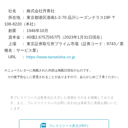
社名 ： 株式会社丹⻘社
所在地 ： 東京都港区港南1-2-70 品川シーズンテラス19F 〒
108-8220（本社）
創業 ： 1946年10月
資本⾦ ： 40億2,675万657円（2023年1⽉31⽇現在）
上場 ： 東京証券取引所プライム市場（証券コード：9743／業
種名：サービス業）
URL ：
https://www.tanseisha.co.jp
※ニュースレターに掲載された内容は掲載⽇現在のものです。
その後予告なしに変更されることがありますので、あらかじめご了承ください。
本プレスリリースは発表元が入力した原稿をそのまま掲載しておりま
す。また、プレスリリースへのお問い合わせは発表元に直接お願いいた
します。

プレスリリース原文(PDF)