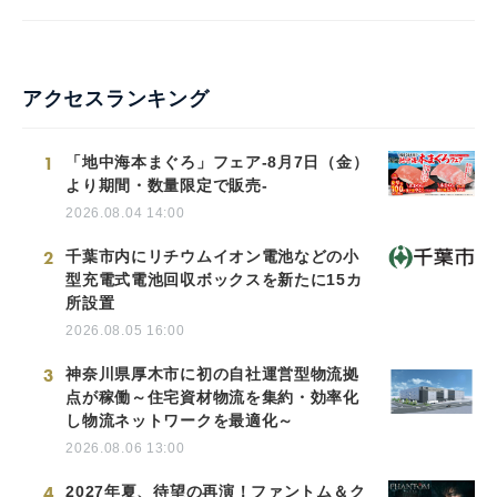
アクセスランキング
1
「地中海本まぐろ」フェア-8月7日（金）
より期間・数量限定で販売-
2026.08.04 14:00
2
千葉市内にリチウムイオン電池などの小
型充電式電池回収ボックスを新たに15カ
所設置
2026.08.05 16:00
3
神奈川県厚木市に初の自社運営型物流拠
点が稼働～住宅資材物流を集約・効率化
し物流ネットワークを最適化～
2026.08.06 13:00
4
2027年夏、待望の再演！ファントム＆ク