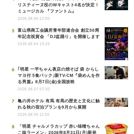
リスティーヌ役のWキャスト4名が決定！
ミュージカル 『ファントム』
2026.08.06 12:00
5
富山県商工会議所青年部連合会 創立50周
年記念祝賀会 「DJ盆踊り」を開催します
2026.08.04 15:25
6
｢明星 一平ちゃん夜店の焼そば 袋 からし
マヨ付 5食パック｣新TV-CM『袋めんを作
る男篇』8月7日(金)全国放映
2026.08.07 07:30
7
亀の井ホテル 有馬 有馬の歴史と文化に触
れる秋の宿泊プランを9月から展開
2026.08.06 11:00
8
「明星 チャルメラカップ 赤い味噌ちゃん
こ味ラーメン」2026年8月31日(月)新発