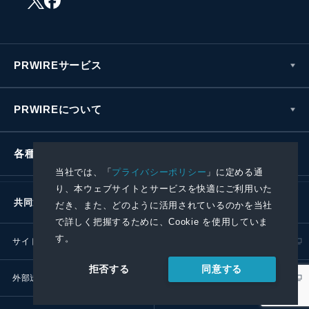
PRWIREサービス
PRWIREについて
各種お問い合わせ
当社では、「
プライバシーポリシー
」に定める通
り、本ウェブサイトとサービスを快適にご利用いた
共同通信社グループ
だき、また、どのように活用されているのかを当社
で詳しく把握するために、Cookie を使用していま
す。
サイトポリシー
プライバシーポリシー
同意する
拒否する
外部送信ポリシー
プレスリリース取扱基準