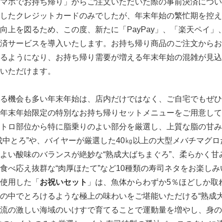
マホでお持ち帰り」からご注文いただいた際の事前決済につい
したクレジットカードのみでしたが、年末年始の繁忙期を控え
上を図るため、この度、新たに「PayPay」、「楽天ペイ」、「
済サービスを導入いたします。お持ち帰り商品のご注文からお
るようになり、お持ち帰り需要が増える年末年始の混雑が見込
いただけます。
る機会も多い年末年始は、店内だけではなく、ご自宅でもぜひ
年末年始限定の特別なお持ち帰りセットメニューをご用意して
トロ部位から特に脂乗りのよい部分を厳選し、上質な脂の甘み
成中とろ”や、バイヤーが厳選した40㎏以上の大型メバチマグ
よい酸味のバランスが絶妙な“熟成大ばちまぐろ”、柔らかく甘
食べ応え抜群な“肉厚ほたて”など10種類の寿司ネタをお楽し
使用した「
お祝いセット
」は、魚体からわずか5％ほどしか取
の中でとろけるような極上の味わいをご堪能いただける“熟成大
流の激しい海域のいけすで育てることで運動量を増やし、身の