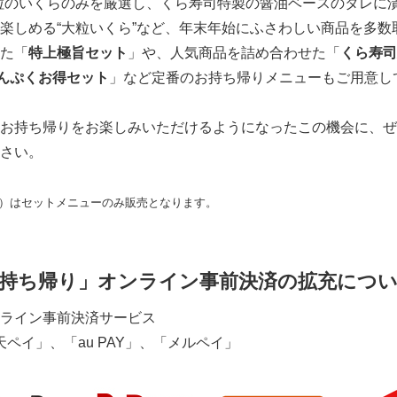
粒のいくらのみを厳選し、くら寿司特製の醤油ベースのタレに
楽しめる“大粒いくら”など、年末年始にふさわしい商品を多数
た「
特上極旨セット
」や、人気商品を詰め合わせた「
くら寿司
んぷくお得セット
」など定番のお持ち帰りメニューもご用意して
お持ち帰りをお楽しみいただけるようになったこの機会に、ぜ
さい。
2（火）はセットメニューのみ販売となります。
Japanese
持ち帰り」オンライン事前決済の拡充につ
ライン事前決済サービス
天ペイ」、「au PAY」、「メルペイ」