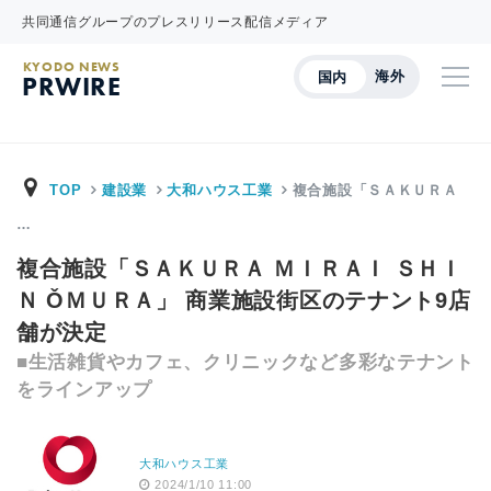
共同通信グループのプレスリリース配信メディア
KYODO NEWS
海外
国内
PRWIRE
TOP
建設業
大和ハウス工業
複合施設「ＳＡＫＵＲＡ
…
複合施設「ＳＡＫＵＲＡ ＭＩＲＡＩ ＳＨＩ
Ｎ ǑＭＵＲＡ」 商業施設街区のテナント9店
舗が決定
■生活雑貨やカフェ、クリニックなど多彩なテナント
をラインアップ
大和ハウス工業
2024/1/10 11:00