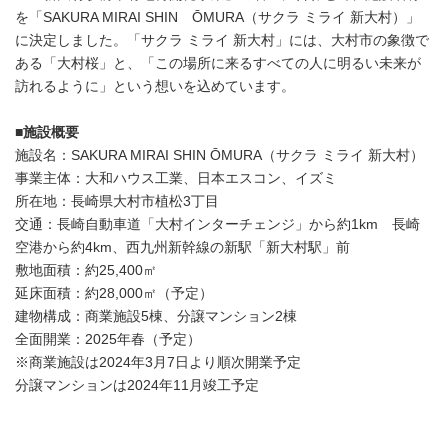
を「SAKURA MIRAI SHIN ŌMURA（サクラ ミライ 新大村）」
に決定しました。「サクラ ミライ 新大村」には、大村市の象徴で
ある「大村桜」と、「この場所に来るすべての人に明るい未来が
訪れるように」という想いを込めています。
■
施設概要
施設名：SAKURA MIRAI SHIN ŌMURA（サクラ ミライ 新大村）
事業主体：大和ハウス工業、日本エスコン、イズミ
所在地：長崎県大村市植松3丁目
交通：長崎自動車道「大村インターチェンジ」から約1km 長崎
空港から約4km、西九州新幹線の新駅「新大村駅」前
敷地面積：約25,400㎡
延床面積：約28,000㎡（予定）
建物構成：商業施設5棟、分譲マンション2棟
全面開業：2025年春（予定）
※商業施設は2024年3月7日より順次開業予定
分譲マンションは2024年11月竣工予定