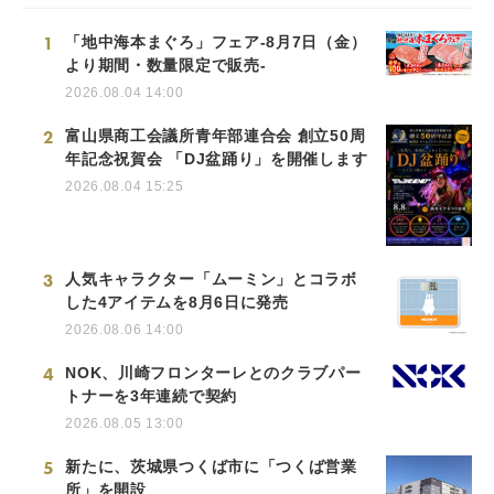
1
「地中海本まぐろ」フェア-8月7日（金）
より期間・数量限定で販売-
2026.08.04 14:00
2
富山県商工会議所青年部連合会 創立50周
年記念祝賀会 「DJ盆踊り」を開催します
2026.08.04 15:25
3
人気キャラクター「ムーミン」とコラボ
した4アイテムを8月6日に発売
2026.08.06 14:00
4
NOK、川崎フロンターレとのクラブパー
トナーを3年連続で契約
2026.08.05 13:00
5
新たに、茨城県つくば市に「つくば営業
所」を開設