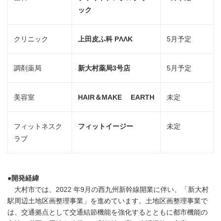
ック
クリニック
上田皮ふ科
P
ΛΛ
K
5月予定
調剤薬局
新大村薬局
3
号店
5月予定
美容室
HAIR
＆
MAKE
EARTH
未定
フィットネスク
フィットイージー
未定
ラブ
●開発経緯
大村市では、2022 年9月の西九州新幹線開業に伴い、「新大村
駅周辺土地区画整理事業」を進めています。土地区画整理事業で
は、交通拠点として交通結節機能を強化するとともに都市機能の