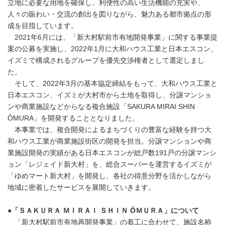
立地に必要な用地を確保し、利便性の高い生活機能の充実や、
人々の賑わい・交流の創出を図りながら、魅力ある都市拠点の形
成を目指しています。
2021年6月には、「新大村駅前市有地開発事業」に関する事業提
案の公募を実施し、2022年1月に大和ハウス工業と日本エスコン、
イズミで構成されるグループを優先交渉権者として選定しまし
た。
そして、2022年3月の基本協定締結をもって、大和ハウス工業と
日本エスコン、イズミが大村市から土地を取得し、分譲マンショ
ンや商業施設などからなる複合施設「SAKURA MIRAI SHIN
ŌMURA」を開発することとなりました。
本事業では、複合開発によるまちづくりの豊富な経験を持つ大
和ハウス工業が商業施設街区の開発を担当。分譲マンションや商
業施設開発の実績がある日本エスコンが総戸数191戸の分譲マンシ
ョン「レジェイド新大村」を、総合スーパーを運営するイズミが
「ゆめマート新大村」を開発し、各社の得意分野を活かしながら
地域に密着したサービスを展開していきます。
●「ＳＡＫＵＲＡ ＭＩＲＡＩ ＳＨＩＮ ǑＭＵＲＡ」について
「新大村駅前市有地再開発事業」の着工に合わせて、施設名称