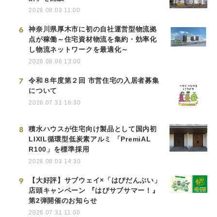
2026.08.03 11:00
6
神奈川県厚木市に初の自社運営型物流拠
点が稼働～住宅資材物流を集約・効率化
し物流ネットワークを最適化～
2026.08.06 13:00
7
令和８年度第２回 市営住宅の入居者募集
について
2026.07.31 16:30
8
積水ハウスが住宅向け製品として国内初
LIXIL循環型低炭素アルミ 「PremiAL
R100」を標準採用
2026.08.03 14:30
9
【大好評】サブウェイ×「はぴだんぶい」
店頭キャンペーン 『はぴサブサマー！』
第2弾開催のお知らせ
2026.07.31 11:00