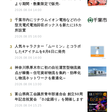
より期間・数量限定で販売-
2026.08.04 14:00
2
千葉市内にリチウムイオン電池などの小
型充電式電池回収ボックスを新たに15カ
所設置
2026.08.05 16:00
3
人気キャラクター「ムーミン」とコラボ
した4アイテムを8月6日に発売
2026.08.06 14:00
4
神奈川県厚木市に初の自社運営型物流拠
点が稼働～住宅資材物流を集約・効率化
し物流ネットワークを最適化～
2026.08.06 13:00
5
富山県商工会議所青年部連合会 創立50周
年記念祝賀会 「DJ盆踊り」を開催します
2026.08.04 15:25