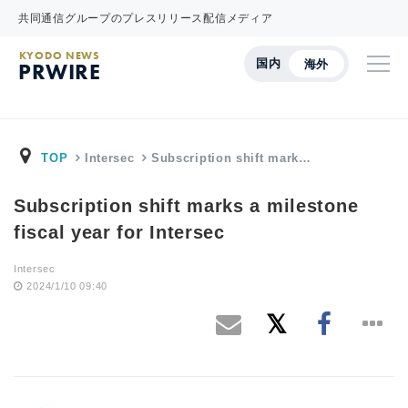
共同通信グループのプレスリリース配信メディア
KYODO NEWS
国内
海外
PRWIRE
TOP
Intersec
Subscription shift mark…
Subscription shift marks a milestone
fiscal year for Intersec
Intersec
2024/1/10 09:40