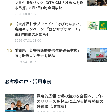
マヨ付 5食パック｣新TV-CM『袋めんを作
る男篇』8月7日(金)全国放映
2026.08.07 07:30
9
【大好評】サブウェイ×「はぴだんぶい」
店頭キャンペーン 『はぴサブサマー！』
第2弾開催のお知らせ
2026.07.31 11:00
10
愛媛県「災害時医療提供体制確保事業」
向け医療コンテナを納品
2026.03.19 14:00
お客様の声・活用事例
戦略的広報で堺の魅力を全国へ。プレ
スリリースを起点に広がる情報発信の
好循環【堺市様】