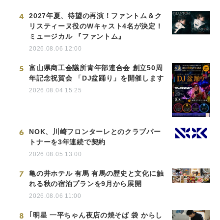
4
2027年夏、待望の再演！ファントム＆ク
リスティーヌ役のWキャスト4名が決定！
ミュージカル 『ファントム』
2026.08.06 12:00
5
富山県商工会議所青年部連合会 創立50周
年記念祝賀会 「DJ盆踊り」を開催します
2026.08.04 15:25
6
NOK、川崎フロンターレとのクラブパー
トナーを3年連続で契約
2026.08.05 13:00
7
亀の井ホテル 有馬 有馬の歴史と文化に触
れる秋の宿泊プランを9月から展開
2026.08.06 11:00
8
｢明星 一平ちゃん夜店の焼そば 袋 からし