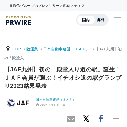
共同通信グループのプレスリリース配信メディア
KYODO NEWS
海外
国内
PRWIRE
TOP
陸運業
日本自動車連盟（ＪＡＦ）
【JAF九州】初
の「殿堂入…
【JAF九州】初の「殿堂入り道の駅」誕生！
ＪＡＦ会員が選ぶ！イチオシ道の駅グランプ
リ2023結果発表
日本自動車連盟（ＪＡＦ）
2024/1/11 16:00