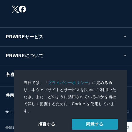
PRWIREサービス
PRWIREについて
各種お問い合わせ
当社では、「
プライバシーポリシー
」に定める通
り、本ウェブサイトとサービスを快適にご利用いた
共同通信社グループ
だき、また、どのように活用されているのかを当社
で詳しく把握するために、Cookie を使用していま
す。
サイトポリシー
プライバシーポリシー
同意する
拒否する
外部送信ポリシー
プレスリリース取扱基準