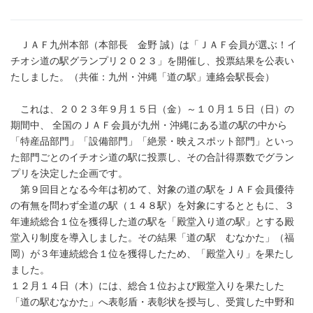
ＪＡＦ九州本部（本部長 金野 誠）は「ＪＡＦ会員が選ぶ！イ
チオシ道の駅グランプリ２０２３」を開催し、投票結果を公表い
たしました。（共催：九州・沖縄「道の駅」連絡会駅長会）
これは、２０２３年９月１５日（金）～１０月１５日（日）の
期間中、 全国のＪＡＦ会員が九州・沖縄にある道の駅の中から
「特産品部門」「設備部門」「絶景・映えスポット部門」といっ
た部門ごとのイチオシ道の駅に投票し、その合計得票数でグラン
プリを決定した企画です。
第９回目となる今年は初めて、対象の道の駅をＪＡＦ会員優待
の有無を問わず全道の駅（１４８駅）を対象にするとともに、３
年連続総合１位を獲得した道の駅を「殿堂入り道の駅」とする殿
堂入り制度を導入しました。その結果「道の駅 むなかた」（福
岡）が３年連続総合１位を獲得したため、「殿堂入り」を果たし
ました。
１２月１４日（木）には、総合１位および殿堂入りを果たした
「道の駅むなかた」へ表彰盾・表彰状を授与し、受賞した中野和