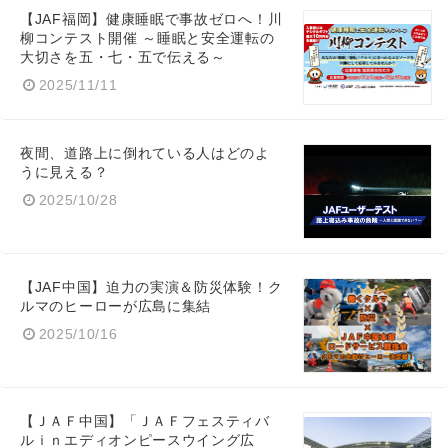
【JAF福岡】健康睡眠で事故ゼロへ！川
柳コンテスト開催 ～睡眠と安全運転の
大切さを五・七・五で伝える～
2025/11/11
夜間、道路上に倒れている人はどのよ
うに見える？
2025/10/28
【JAF中国】迫力の実演＆防災体験！ク
ルマのヒーローが広島に集結
2025/10/16
【ＪＡＦ中国】「ＪＡＦフェスティバ
ルｉｎエディオンピースウイング広