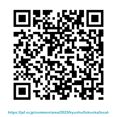
https://jaf.or.jp/common/area/2023/kyushu/fukuoka/local-