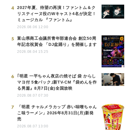
4
2027年夏、待望の再演！ファントム＆ク
リスティーヌ役のWキャスト4名が決定！
ミュージカル 『ファントム』
2026.08.06 12:00
5
富山県商工会議所青年部連合会 創立50周
年記念祝賀会 「DJ盆踊り」を開催します
2026.08.04 15:25
6
｢明星 一平ちゃん夜店の焼そば 袋 からし
マヨ付 5食パック｣新TV-CM『袋めんを作
る男篇』8月7日(金)全国放映
2026.08.07 07:30
7
「明星 チャルメラカップ 赤い味噌ちゃん
こ味ラーメン」2026年8月31日(月)新発
売
2026.08.07 13:00