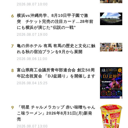
2026.08.07 10:00
6
横浜vs沖縄尚学、8月10日甲子園で激
突 チケット完売の注目カード…28年前
にも横浜が演じた“伝説の一戦”
2026.08.07 19:00
7
亀の井ホテル 有馬 有馬の歴史と文化に触
れる秋の宿泊プランを9月から展開
2026.08.06 11:00
8
富山県商工会議所青年部連合会 創立50周
年記念祝賀会 「DJ盆踊り」を開催します
2026.08.04 15:25
9
「明星 チャルメラカップ 赤い味噌ちゃん
こ味ラーメン」2026年8月31日(月)新発
売
2026.08.07 13:00