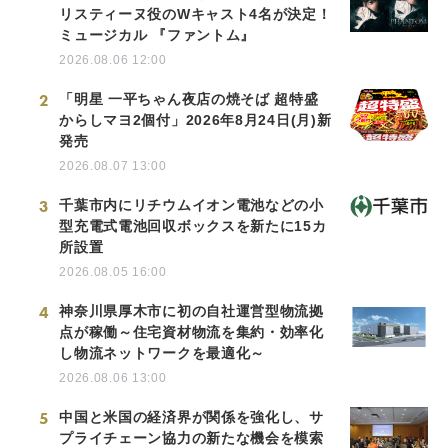
リスティーヌ役のWキャスト4名が決定！
ミュージカル 『ファントム』
2026.08.06 12:00
2
「明星 一平ちゃん夜店の焼そば 超特盛
からしマヨ2個付」2026年8月24日(月)新
発売
2026.08.07 13:00
3
千葉市内にリチウムイオン電池などの小
型充電式電池回収ボックスを新たに15カ
所設置
2026.08.05 16:00
4
神奈川県厚木市に初の自社運営型物流拠
点が稼働～住宅資材物流を集約・効率化
し物流ネットワークを最適化～
2026.08.06 13:00
5
中国と米国の経済界が関係を強化し、サ
プライチェーン協力の新たな機会を模索