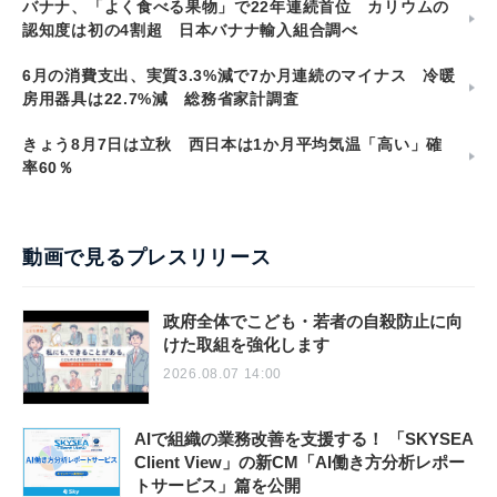
バナナ、「よく食べる果物」で22年連続首位 カリウムの
認知度は初の4割超 日本バナナ輸入組合調べ
6月の消費支出、実質3.3%減で7か月連続のマイナス 冷暖
房用器具は22.7%減 総務省家計調査
きょう8月7日は立秋 西日本は1か月平均気温「高い」確
率60％
動画で見るプレスリリース
政府全体でこども・若者の自殺防止に向
けた取組を強化します
2026.08.07 14:00
AIで組織の業務改善を支援する！ 「SKYSEA
Client View」の新CM「AI働き方分析レポー
トサービス」篇を公開