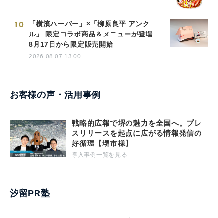
10
「横濱ハーバー」×「柳原良平 アンク
ル」 限定コラボ商品＆メニューが登場
8月17日から限定販売開始
2026.08.07 13:00
お客様の声・活用事例
戦略的広報で堺の魅力を全国へ。プレ
スリリースを起点に広がる情報発信の
好循環【堺市様】
導入事例一覧を見る
汐留PR塾