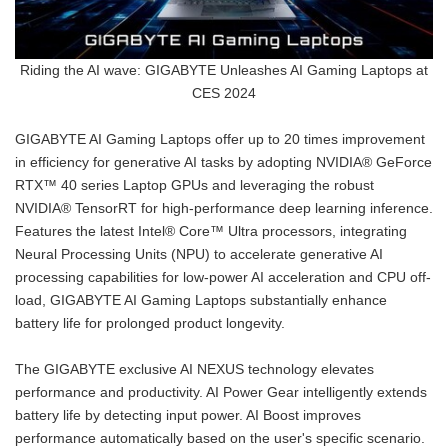
Riding the AI wave: GIGABYTE Unleashes AI Gaming Laptops at
CES 2024
GIGABYTE AI Gaming Laptops offer up to 20 times improvement
in efficiency for generative AI tasks by adopting NVIDIA® GeForce
RTX™ 40 series Laptop GPUs and leveraging the robust
NVIDIA® TensorRT for high-performance deep learning inference.
Features the latest Intel® Core™ Ultra processors, integrating
Neural Processing Units (NPU) to accelerate generative AI
processing capabilities for low-power AI acceleration and CPU off-
load, GIGABYTE AI Gaming Laptops substantially enhance
battery life for prolonged product longevity.
The GIGABYTE exclusive AI NEXUS technology elevates
performance and productivity. AI Power Gear intelligently extends
battery life by detecting input power. AI Boost improves
performance automatically based on the user's specific scenario.