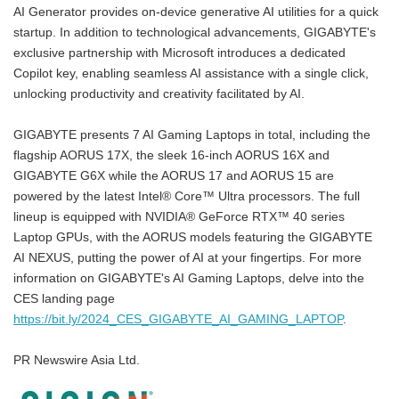
AI Generator provides on-device generative AI utilities for a quick
startup. In addition to technological advancements, GIGABYTE's
exclusive partnership with Microsoft introduces a dedicated
Copilot key, enabling seamless AI assistance with a single click,
unlocking productivity and creativity facilitated by AI.
GIGABYTE presents 7 AI Gaming Laptops in total, including the
flagship AORUS 17X, the sleek 16-inch AORUS 16X and
GIGABYTE G6X while the AORUS 17 and AORUS 15 are
powered by the latest Intel® Core™ Ultra processors. The full
lineup is equipped with NVIDIA® GeForce RTX™ 40 series
Laptop GPUs, with the AORUS models featuring the GIGABYTE
AI NEXUS, putting the power of AI at your fingertips. For more
information on GIGABYTE's AI Gaming Laptops, delve into the
CES landing page
https://bit.ly/2024_CES_GIGABYTE_AI_GAMING_LAPTOP
.
PR Newswire Asia Ltd.