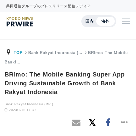
共同通信グループのプレスリリース配信メディア
KYODO NEWS
国内
海外
PRWIRE
TOP
Bank Rakyat Indonesia (…
BRImo: The Mobile
Banki…
BRImo: The Mobile Banking Super App
Driving Sustainable Growth of Bank
Rakyat Indonesia
Bank Rakyat Indonesia (BRI)
2024/1/15 17:39