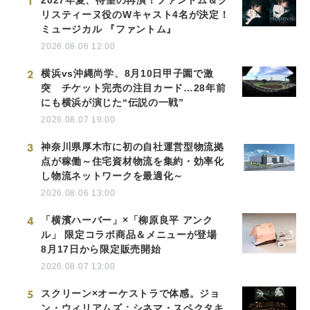
1
リスティーヌ役のWキャスト4名が決定！
ミュージカル 『ファントム』
2026.08.06 12:00
2
横浜vs沖縄尚学、8月10日甲子園で激
突 チケット完売の注目カード…28年前
にも横浜が演じた“伝説の一戦”
2026.08.07 19:00
3
神奈川県厚木市に初の自社運営型物流拠
点が稼働～住宅資材物流を集約・効率化
し物流ネットワークを最適化～
2026.08.06 13:00
4
「横濱ハーバー」×「柳原良平 アンク
ル」 限定コラボ商品＆メニューが登場
8月17日から限定販売開始
2026.08.07 13:00
5
スクリーン×オーケストラで体感。ジョ
ン・ウィリアムズ：シネマ・スペクタキ