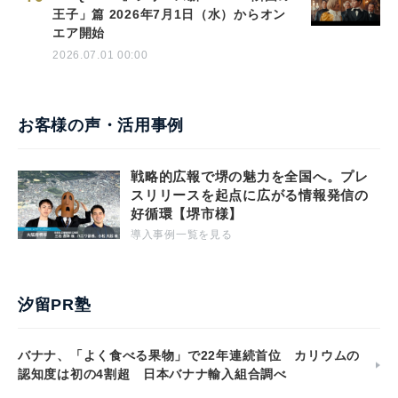
王子」篇 2026年7月1日（水）からオン
エア開始
2026.07.01 00:00
お客様の声・活用事例
戦略的広報で堺の魅力を全国へ。プレ
スリリースを起点に広がる情報発信の
好循環【堺市様】
導入事例一覧を見る
汐留PR塾
バナナ、「よく食べる果物」で22年連続首位 カリウムの
認知度は初の4割超 日本バナナ輸入組合調べ