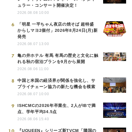
ュラー・コンサート開催決定！
2026.08.08 10:00
6
「明星 一平ちゃん夜店の焼そば 超特盛
からしマヨ2個付」2026年8月24日(月)新
発売
2026.08.07 13:00
7
亀の井ホテル 有馬 有馬の歴史と文化に触
れる秋の宿泊プランを9月から展開
2026.08.06 11:00
8
中国と米国の経済界が関係を強化し、サ
プライチェーン協力の新たな機会を模索
2026.08.07 10:00
9
ISHCMCの2026年卒業生、2人がIBで満
点、学年平均34.5点
2026.08.06 15:40
10
『UQUEEN』シリーズ新TVCM「隣国の