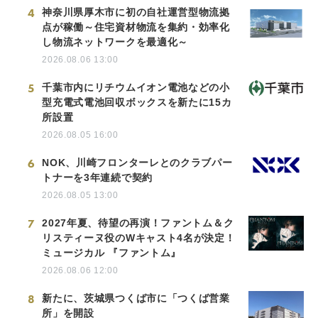
4
神奈川県厚木市に初の自社運営型物流拠
点が稼働～住宅資材物流を集約・効率化
し物流ネットワークを最適化～
2026.08.06 13:00
5
千葉市内にリチウムイオン電池などの小
型充電式電池回収ボックスを新たに15カ
所設置
2026.08.05 16:00
6
NOK、川崎フロンターレとのクラブパー
トナーを3年連続で契約
2026.08.05 13:00
7
2027年夏、待望の再演！ファントム＆ク
リスティーヌ役のWキャスト4名が決定！
ミュージカル 『ファントム』
2026.08.06 12:00
8
新たに、茨城県つくば市に「つくば営業
所」を開設