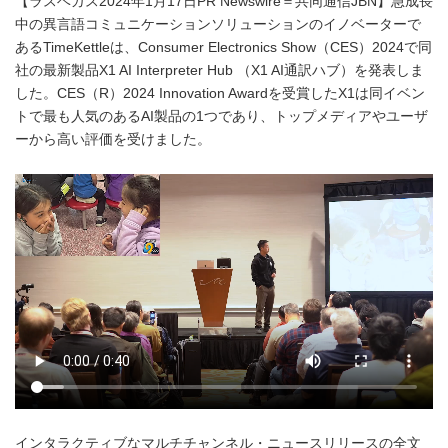
【ラスベガス2024年1月17日PR Newswire＝共同通信JBN】急成長
中の異言語コミュニケーションソリューションのイノベーターで
あるTimeKettleは、Consumer Electronics Show（CES）2024で同
社の最新製品X1 AI Interpreter Hub （X1 AI通訳ハブ）を発表しま
した。CES（R）2024 Innovation Awardを受賞したX1は同イベン
トで最も人気のあるAI製品の1つであり、トップメディアやユーザ
ーから高い評価を受けました。
インタラクティブなマルチチャンネル・ニュースリリースの全文