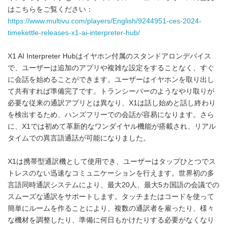
はこちらをご覧ください：
https://www.multivu.com/players/English/9244951-ces-2024-
timekettle-releases-x1-ai-interpreter-hub/
X1 AI Interpreter Hubはイヤホン付属のスタンドアロンデバイス
で、ユーザーは追加のアプリや複雑な設定をすることなく、すぐ
に会話を始めることができます。ユーザーはイヤホンを取り出し
て共有すれば準備完了です。トランシーバーのようなやり取りが
必要な従来の通訳アプリとは異なり、X1は話し始めと話し終わり
を検出するため、ハンズフリーでの会話が容易になります。さら
に、X1では初めて革新的なワンダイヤル機能が搭載され、リアル
タイムでの異言語通話が可能になりました。
X1は携帯型通訳機として使用でき、ユーザーはタップひとつでス
トレスのない迅速なコミュニケーションを行えます。世界初の多
言語同時通訳システムにより、最大20人、最大5カ国語の会議での
スムーズな通訳をサポートします。タッチまたはコードを使って
簡単にルームを作ることにより、複数の通訳者を雇ったり、様々
な機材を調整したり、準備に何日もかけたりする必要がなくなり