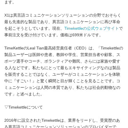
ます。
X1は異言語コミュニケーションソリューションの分野でおそらく
最も先進的な製品であり、異言語コミュニケーションに再び革命
を起こそうとしています。現在、
Timekettleの公式ウェブサイト
で
事前注文を受け付けています。価格は699米ドルです。
TimeKettleのLeal Tian最高経営責任者（CEO）は、「Timekettleの
製品ユーザーは医師や患者、教師や学生、営業担当者や顧客、ス
ポーツ選手やコーチ、ボランティアや難民、さらには家族や愛す
る人などです。私たちにとって最もエキサイティングなのは製品
を販売することではなく、ユーザーがコミュニケーションを体験
中に『すごい！』と驚く瞬間と目が輝くことを見ることです。コ
ミュニケーションは人間の本質であり、私たちは社会的動物なの
です」と述べました。
▽Timekettleについて
2016年に設立されたTimekettleは、業界をリードし、受賞歴のあ
る異言語コミュニケーションソリューションのプロバイダーで